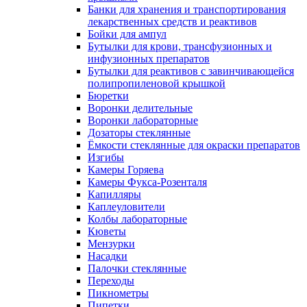
Банки для хранения и транспортирования
лекарственных средств и реактивов
Бойки для ампул
Бутылки для крови, трансфузионных и
инфузионных препаратов
Бутылки для реактивов с завинчивающейся
полипропиленовой крышкой
Бюретки
Воронки делительные
Воронки лабораторные
Дозаторы стеклянные
Ёмкости стеклянные для окраски препаратов
Изгибы
Камеры Горяева
Камеры Фукса-Розенталя
Капилляры
Каплеуловители
Колбы лабораторные
Кюветы
Мензурки
Насадки
Палочки стеклянные
Переходы
Пикнометры
Пипетки