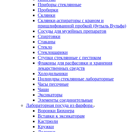
Приборы стеклянные
Пробирки
Склянки
Склянки-аспираторы с краном и
пришлифованной пробкой (бутыль Вульфа)
Сосуды для музейных препаратов
Спиртовки
Стаканы
Стекло
Стеклошарики
Ступки стеклянные с пестиком
Флаконы для расфасовки и хранения
лекарственных средств
Холодильники
Цилиндры стеклянные лабораторные
Часы песочные
Чаши
Эксикаторы
Элементы соединительные
Лабораторная посуда из фарфора
Воронки Бюхнера
Вставки к эксикаторам
Кастрюли
Кружки
Лодочки