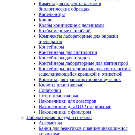
Камеры для подсчёта клеток в
биологических образцах
Капельницы
Ковши
Колбы конические с делениями
Колбы мерные с пробкой
Комплекты лабораторные для окраски
препаратов
Контейнеры
Контейнеры для гистологии
Контейнеры для отходов
Контейнеры лабораторные для взятия проб
Контейнеры нестерильные для гистологии с
защелкивающейся крышкой и этикеткой
Корзины для транспортировки бутылок
Кюветы пластиковые
Лопаточки
Лотки пластиковые
Наконечники для дозаторов
Наконечники для ПЦР стерильные
Наконечники с фильтром
Лабораторная посуда из стекла
Ареометры
Банки для реактивов с завинчивающимися
крышками