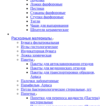
Ложки фарфоровые
Пестики
Стаканы фарфоровые
Ступки фарфоровые
Тигли
Чаши для выпаривания
Шпатели керамические
Расходные материалы
Бумага фильтровальная
Иглы гистологические
Индикаторная бумага
Ложка химическая
Пакеты
Пакеты для автоклавирования отходов
Пакеты для медицинских отходов
Пакеты для транспортировки образцов,
Aptaca
Палочки лабораторные
Парафильм, Aptaca
Петли бактериологические стерильные, п/с
Пипетки
Пипетки для переноса жидкости (Пастера)
нестерильные