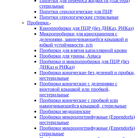
Пипетки для переноса жидкости (Пастера)
стерильные
Пипетки серологические для ПЦР
Пипетки серологические стерильные
Пробирки
Криопробирки для ПЦР (без ДНКаз, РНКаз)
Микропробирки для криохранения с
делениями, завинчивающейся крышкой и
юбкой устойчивости, п/п
Пробирки для взятия капиллярной крови
Пробирки для урины, Aptaca
Пробирки и микропробирки для ПЦР (без
ДНКаз и РНКаз)
Пробирки конические без делений и пробки,
нестерильные
Пробирки конические с делениями с
винтовой крышкой или пробкой,
нестерильные
Пробирки конические с пробкой или
навинчивающейся крышкой, стерильные
Пробирки медицинские
Пробирки микроцентрифужные (Eppendorfа)
нестерильные
Пробирки микроцентрифужные (Eppendorfа)
стерильные