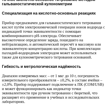
гальваностатической кулонометрии
Специализация на кислотно-основных реакциях
Прибор предназначен для гальваностатического титрования
кислот путём электрохимической генерации ионов водорода с
индикацией точки эквивалентности с помощью
комбинированного рН-электрода. Обеспечивает
высокоточное определение заряда, пошедшего на
нейтрализацию, и автоматический пересчёт в массовую или
эквивалентную концентрацию кислоты. При комплектации
палладий-водородным электродом может использоваться
также для кулонометрического титрования оснований.
Гибкость и метрологическая надёжность
Диапазон измеряемых масс – от 1 мкг до 10 г, погрешность
измерительного преобразователя – ±0,2%, в составе ячейки –
±2,0%. Прибор поддерживает подключение к ПК (COM/USB)
и может функционировать как индикатор точки
эквивалентности при ручном титровании с бюреткой, что
расширяет его применение в учебных и исследовательских
лабораториях.