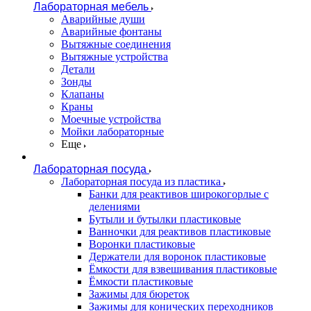
Лабораторная мебель
Аварийные души
Аварийные фонтаны
Вытяжные соединения
Вытяжные устройства
Детали
Зонды
Клапаны
Краны
Моечные устройства
Мойки лабораторные
Еще
Лабораторная посуда
Лабораторная посуда из пластика
Банки для реактивов широкогорлые с
делениями
Бутыли и бутылки пластиковые
Ванночки для реактивов пластиковые
Воронки пластиковые
Держатели для воронок пластиковые
Ёмкости для взвешивания пластиковые
Ёмкости пластиковые
Зажимы для бюреток
Зажимы для конических переходников