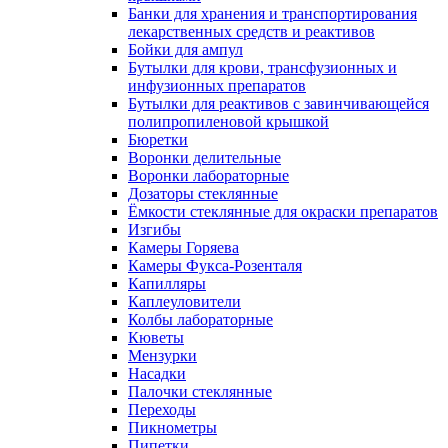
Банки для хранения и транспортирования
лекарственных средств и реактивов
Бойки для ампул
Бутылки для крови, трансфузионных и
инфузионных препаратов
Бутылки для реактивов с завинчивающейся
полипропиленовой крышкой
Бюретки
Воронки делительные
Воронки лабораторные
Дозаторы стеклянные
Ёмкости стеклянные для окраски препаратов
Изгибы
Камеры Горяева
Камеры Фукса-Розенталя
Капилляры
Каплеуловители
Колбы лабораторные
Кюветы
Мензурки
Насадки
Палочки стеклянные
Переходы
Пикнометры
Пипетки