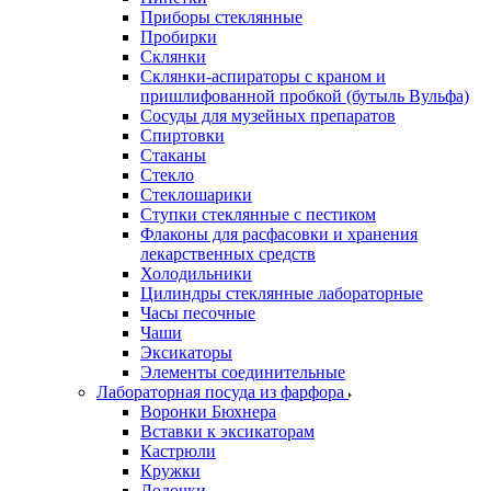
Приборы стеклянные
Пробирки
Склянки
Склянки-аспираторы с краном и
пришлифованной пробкой (бутыль Вульфа)
Сосуды для музейных препаратов
Спиртовки
Стаканы
Стекло
Стеклошарики
Ступки стеклянные с пестиком
Флаконы для расфасовки и хранения
лекарственных средств
Холодильники
Цилиндры стеклянные лабораторные
Часы песочные
Чаши
Эксикаторы
Элементы соединительные
Лабораторная посуда из фарфора
Воронки Бюхнера
Вставки к эксикаторам
Кастрюли
Кружки
Лодочки