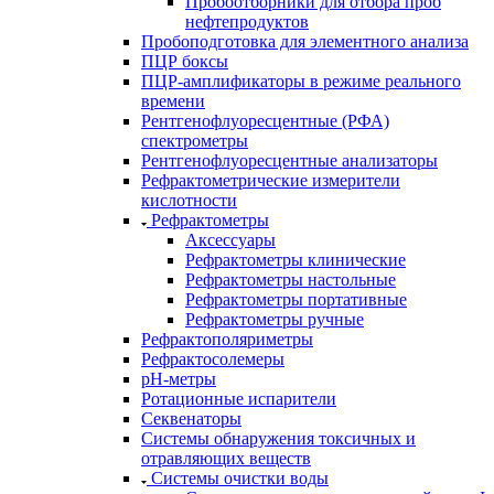
Пробоотборники для отбора проб
нефтепродуктов
Пробоподготовка для элементного анализа
ПЦР боксы
ПЦР-амплификаторы в режиме реального
времени
Рентгенофлуоресцентные (РФА)
спектрометры
Рентгенофлуоресцентные анализаторы
Рефрактометрические измерители
кислотности
Рефрактометры
Аксессуары
Рефрактометры клинические
Рефрактометры настольные
Рефрактометры портативные
Рефрактометры ручные
Рефрактополяриметры
Рефрактосолемеры
рН-метры
Ротационные испарители
Секвенаторы
Системы обнаружения токсичных и
отравляющих веществ
Системы очистки воды