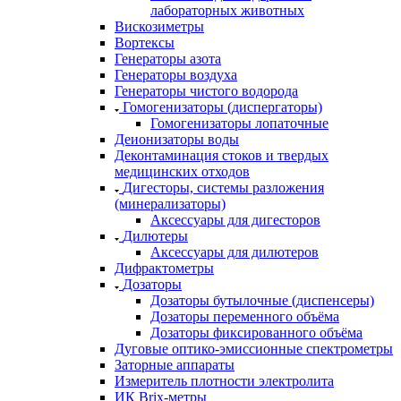
лабораторных животных
Вискозиметры
Вортексы
Генераторы азота
Генераторы воздуха
Генераторы чистого водорода
Гомогенизаторы (диспергаторы)
Гомогенизаторы лопаточные
Деионизаторы воды
Деконтаминация стоков и твердых
медицинских отходов
Дигесторы, системы разложения
(минерализаторы)
Аксессуары для дигесторов
Дилютеры
Аксессуары для дилютеров
Дифрактометры
Дозаторы
Дозаторы бутылочные (диспенсеры)
Дозаторы переменного объёма
Дозаторы фиксированного объёма
Дуговые оптико-эмиссионные спектрометры
Заторные аппараты
Измеритель плотности электролита
ИК Brix-метры