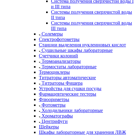
Система получения сверхчистой воды I
и III типа
Системы получения сверхчистой воды
II типа
Системы получения сверхчистой воды
III типа
Солемеры
Спектрофотометры
Станции выделения нуклеиновых кислот
Сушильные шкафы лабораторные
Счетчики колоний
Термоанализаторы
Термостаты лабораторные
Термоциклеры
Титраторы автоматические
Титраторы Фишера
Устройства для сушки посуды
Фармацевтические тестеры
Флюориметры
Фотометры
Холодильники лабораторные
Хроматографы
Центрифуги
Шейкеры
Шкафы лабораторные для хранения ЛВЖ