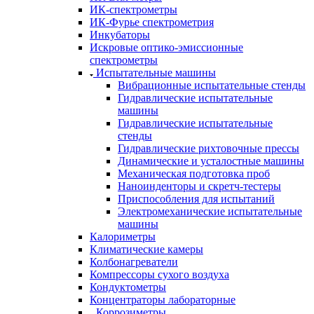
ИК-спектрометры
ИК-Фурье спектрометрия
Инкубаторы
Искровые оптико-эмиссионные
спектрометры
Испытательные машины
Вибрационные испытательные стенды
Гидравлические испытательные
машины
Гидравлические испытательные
стенды
Гидравлические рихтовочные прессы
Динамические и усталостные машины
Механическая подготовка проб
Наноинденторы и скретч-тестеры
Приспособления для испытаний
Электромеханические испытательные
машины
Калориметры
Климатические камеры
Колбонагреватели
Компрессоры сухого воздуха
Кондуктометры
Концентраторы лабораторные
Коррозиметры