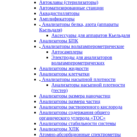
Автоклавы (стерилизаторы)
Автоматизированные станции
Аквадистилляторы
Амплификаторы
Анализаторы белка, азота (аппараты
Кьельдаля)
Аксессуары для аппаратов Кьельдаля
Анализаторы БПК
Анализаторы вольтамперометрические
Автосамплеры
Электроды для анализаторов
вольтамперометрических
Анализаторы жидкости
Анализаторы клетчатки
Анализаторы насыпной плотности
Анализаторы насыпной плотности
(тестер)
Анализаторы размера наночастиц
Анализаторы размера частиц
Анализаторы растворенного кислорода
Анализаторы содержания общего
органического углерода «TOC»
Анализаторы стабильности системы
Анализаторы ХПК
Атомно-абсорбционные спектрометры