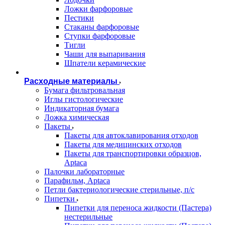
Ложки фарфоровые
Пестики
Стаканы фарфоровые
Ступки фарфоровые
Тигли
Чаши для выпаривания
Шпатели керамические
Расходные материалы
Бумага фильтровальная
Иглы гистологические
Индикаторная бумага
Ложка химическая
Пакеты
Пакеты для автоклавирования отходов
Пакеты для медицинских отходов
Пакеты для транспортировки образцов,
Aptaca
Палочки лабораторные
Парафильм, Aptaca
Петли бактериологические стерильные, п/с
Пипетки
Пипетки для переноса жидкости (Пастера)
нестерильные