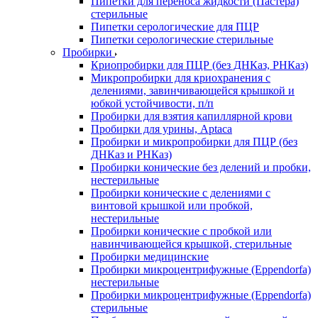
Пипетки для переноса жидкости (Пастера)
стерильные
Пипетки серологические для ПЦР
Пипетки серологические стерильные
Пробирки
Криопробирки для ПЦР (без ДНКаз, РНКаз)
Микропробирки для криохранения с
делениями, завинчивающейся крышкой и
юбкой устойчивости, п/п
Пробирки для взятия капиллярной крови
Пробирки для урины, Aptaca
Пробирки и микропробирки для ПЦР (без
ДНКаз и РНКаз)
Пробирки конические без делений и пробки,
нестерильные
Пробирки конические с делениями с
винтовой крышкой или пробкой,
нестерильные
Пробирки конические с пробкой или
навинчивающейся крышкой, стерильные
Пробирки медицинские
Пробирки микроцентрифужные (Eppendorfа)
нестерильные
Пробирки микроцентрифужные (Eppendorfа)
стерильные