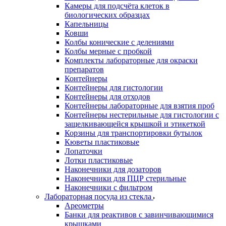
Камеры для подсчёта клеток в
биологических образцах
Капельницы
Ковши
Колбы конические с делениями
Колбы мерные с пробкой
Комплекты лабораторные для окраски
препаратов
Контейнеры
Контейнеры для гистологии
Контейнеры для отходов
Контейнеры лабораторные для взятия проб
Контейнеры нестерильные для гистологии с
защелкивающейся крышкой и этикеткой
Корзины для транспортировки бутылок
Кюветы пластиковые
Лопаточки
Лотки пластиковые
Наконечники для дозаторов
Наконечники для ПЦР стерильные
Наконечники с фильтром
Лабораторная посуда из стекла
Ареометры
Банки для реактивов с завинчивающимися
крышками