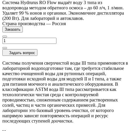
Система Hydrurus RO Flow выдаёт воду 3 типа из
водопровода методом обратного осмоса – до 60 л/ч, 1 л/мин.
Удаляет 99 % ионов и органики. Экономичнее дистиллятора
(200 Вт). Для лабораторий и автоклавов.
Страна производства
—
Россия
Заказать
Задать вопрос
Системы получения сверхчистой воды III типа применяются в
лабораторной водоподготовке там, где требуется стабильное
качество очищенной воды для рутинных операций,
подготовки исходной воды для модулей II и I типа, а также
для питания моечного и аналитического оборудования. В
классификации ASTM вода III типа рассматривается как
технологически чистая среда с контролируемой
проводимостью, сниженным содержанием растворенных
солей, частиц и части органических примесей. Для
лаборатории это базовый уровень очистки, от которого
напрямую зависят повторяемость операций и ресурс
последующих ступеней доочистки.