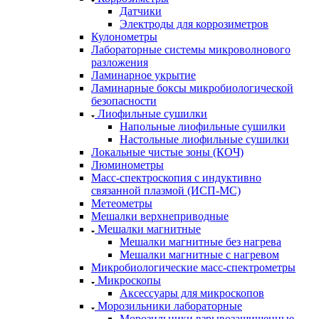
Датчики
Электроды для коррозиметров
Кулонометры
Лабораторные системы микроволнового
разложения
Ламинарное укрытие
Ламинарные боксы микробиологической
безопасности
Лиофильные сушилки
Напольные лиофильные сушилки
Настольные лиофильные сушилки
Локальные чистые зоны (КОЧ)
Люминометры
Масс-спектроскопия с индуктивно
связанной плазмой (ИСП-МС)
Метеометры
Мешалки верхнеприводные
Мешалки магнитные
Мешалки магнитные без нагрева
Мешалки магнитные с нагревом
Микробиологические масс-спектрометры
Микроскопы
Аксессуары для микроскопов
Морозильники лабораторные
Морозильники взрывозащищенные