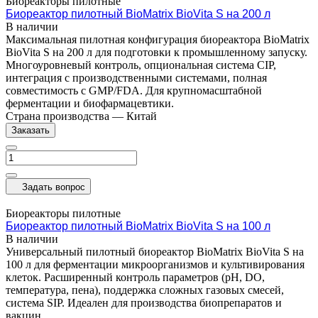
Биореакторы пилотные
Биореактор пилотный BioMatrix BioVita S на 200 л
В наличии
Максимальная пилотная конфигурация биореактора BioMatrix
BioVita S на 200 л для подготовки к промышленному запуску.
Многоуровневый контроль, опциональная система CIP,
интеграция с производственными системами, полная
совместимость с GMP/FDA. Для крупномасштабной
ферментации и биофармацевтики.
Страна производства
—
Китай
Заказать
Задать вопрос
Биореакторы пилотные
Биореактор пилотный BioMatrix BioVita S на 100 л
В наличии
Универсальный пилотный биореактор BioMatrix BioVita S на
100 л для ферментации микроорганизмов и культивирования
клеток. Расширенный контроль параметров (pH, DO,
температура, пена), поддержка сложных газовых смесей,
система SIP. Идеален для производства биопрепаратов и
вакцин.