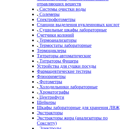
отравляющих веществ
Системы очистки воды
Солемеры
Спектрофотометры
Станции выделения нуклеиновых кислот
Сушильные шкафы лабораторные
Счетчики колоний
Термоанализаторы
Термостаты лабораторные
Термоциклеры
Титраторы автоматические
Титраторы Фишера
Устройства для сушки посуды
Фармацевтические тестеры
Флюориметры
Фотометры
Холодильники лабораторные
Хроматографы
Центрифуги
Шейкеры
Шкафы лабораторные для хранения ЛВЖ
Экстракторы
Экстракторы жира (анализаторы по
Сокслету)
Электроды