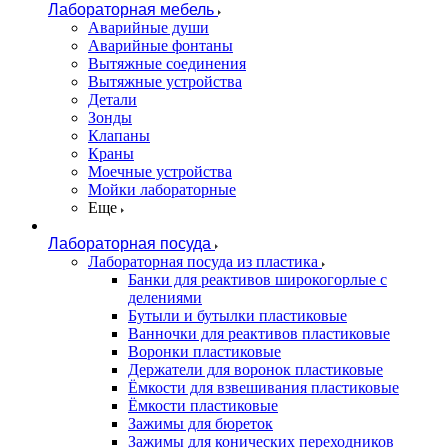
Лабораторная мебель
Аварийные души
Аварийные фонтаны
Вытяжные соединения
Вытяжные устройства
Детали
Зонды
Клапаны
Краны
Моечные устройства
Мойки лабораторные
Еще
Лабораторная посуда
Лабораторная посуда из пластика
Банки для реактивов широкогорлые с
делениями
Бутыли и бутылки пластиковые
Ванночки для реактивов пластиковые
Воронки пластиковые
Держатели для воронок пластиковые
Ёмкости для взвешивания пластиковые
Ёмкости пластиковые
Зажимы для бюреток
Зажимы для конических переходников