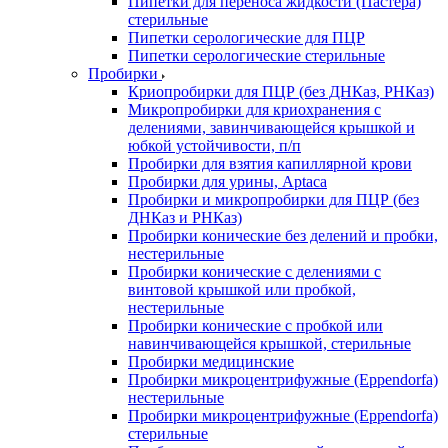
Пипетки для переноса жидкости (Пастера)
стерильные
Пипетки серологические для ПЦР
Пипетки серологические стерильные
Пробирки
Криопробирки для ПЦР (без ДНКаз, РНКаз)
Микропробирки для криохранения с
делениями, завинчивающейся крышкой и
юбкой устойчивости, п/п
Пробирки для взятия капиллярной крови
Пробирки для урины, Aptaca
Пробирки и микропробирки для ПЦР (без
ДНКаз и РНКаз)
Пробирки конические без делений и пробки,
нестерильные
Пробирки конические с делениями с
винтовой крышкой или пробкой,
нестерильные
Пробирки конические с пробкой или
навинчивающейся крышкой, стерильные
Пробирки медицинские
Пробирки микроцентрифужные (Eppendorfа)
нестерильные
Пробирки микроцентрифужные (Eppendorfа)
стерильные