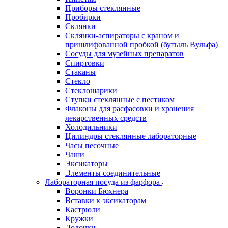
Приборы стеклянные
Пробирки
Склянки
Склянки-аспираторы с краном и
пришлифованной пробкой (бутыль Вульфа)
Сосуды для музейных препаратов
Спиртовки
Стаканы
Стекло
Стеклошарики
Ступки стеклянные с пестиком
Флаконы для расфасовки и хранения
лекарственных средств
Холодильники
Цилиндры стеклянные лабораторные
Часы песочные
Чаши
Эксикаторы
Элементы соединительные
Лабораторная посуда из фарфора
Воронки Бюхнера
Вставки к эксикаторам
Кастрюли
Кружки
Лодочки