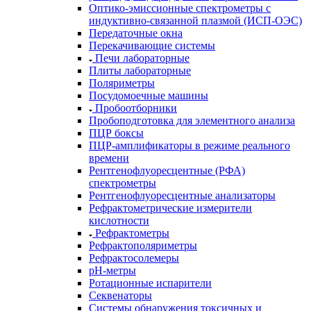
Оптико-эмиссионные спектрометры с
индуктивно-связанной плазмой (ИСП-ОЭС)
Передаточные окна
Перекачивающие системы
Печи лабораторные
Плиты лабораторные
Поляриметры
Посудомоечные машины
Пробоотборники
Пробоподготовка для элементного анализа
ПЦР боксы
ПЦР-амплификаторы в режиме реального
времени
Рентгенофлуоресцентные (РФА)
спектрометры
Рентгенофлуоресцентные анализаторы
Рефрактометрические измерители
кислотности
Рефрактометры
Рефрактополяриметры
Рефрактосолемеры
рН-метры
Ротационные испарители
Секвенаторы
Системы обнаружения токсичных и