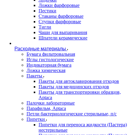
Ложки фарфоровые
Пестики
Стаканы фарфоровые
Ступки фарфоровые
Тигли
Чаши для выпаривания
Шпатели керамические
Расходные материалы
Бумага фильтровальная
Иглы гистологические
Индикаторная бумага
Ложка химическая
Пакеты
Пакеты для автоклавирования отходов
Пакеты для медицинских отходов
Пакеты для транспортировки образцов,
Aptaca
Палочки лабораторные
Парафильм, Aptaca
Петли бактериологические стерильные, п/с
Пипетки
Пипетки для переноса жидкости (Пастера)
нестерильные