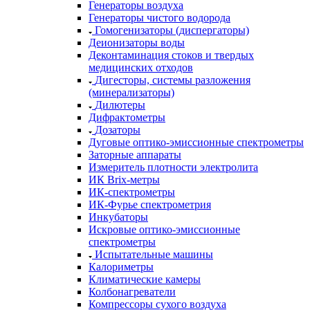
Генераторы воздуха
Генераторы чистого водорода
Гомогенизаторы (диспергаторы)
Деионизаторы воды
Деконтаминация стоков и твердых
медицинских отходов
Дигесторы, системы разложения
(минерализаторы)
Дилютеры
Дифрактометры
Дозаторы
Дуговые оптико-эмиссионные спектрометры
Заторные аппараты
Измеритель плотности электролита
ИК Brix-метры
ИК-спектрометры
ИК-Фурье спектрометрия
Инкубаторы
Искровые оптико-эмиссионные
спектрометры
Испытательные машины
Калориметры
Климатические камеры
Колбонагреватели
Компрессоры сухого воздуха