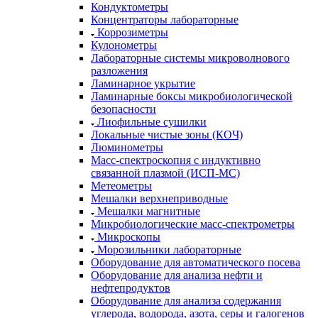
Кондуктометры
Концентраторы лабораторные
Коррозиметры
Кулонометры
Лабораторные системы микроволнового
разложения
Ламинарное укрытие
Ламинарные боксы микробиологической
безопасности
Лиофильные сушилки
Локальные чистые зоны (КОЧ)
Люминометры
Масс-спектроскопия с индуктивно
связанной плазмой (ИСП-МС)
Метеометры
Мешалки верхнеприводные
Мешалки магнитные
Микробиологические масс-спектрометры
Микроскопы
Морозильники лабораторные
Оборудование для автоматического посева
Оборудование для анализа нефти и
нефтепродуктов
Оборудование для анализа содержания
углерода, водорода, азота, серы и галогенов