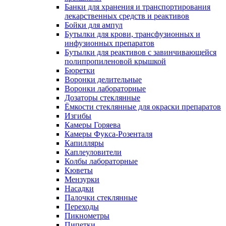
Банки для хранения и транспортирования
лекарственных средств и реактивов
Бойки для ампул
Бутылки для крови, трансфузионных и
инфузионных препаратов
Бутылки для реактивов с завинчивающейся
полипропиленовой крышкой
Бюретки
Воронки делительные
Воронки лабораторные
Дозаторы стеклянные
Ёмкости стеклянные для окраски препаратов
Изгибы
Камеры Горяева
Камеры Фукса-Розенталя
Капилляры
Каплеуловители
Колбы лабораторные
Кюветы
Мензурки
Насадки
Палочки стеклянные
Переходы
Пикнометры
Пипетки