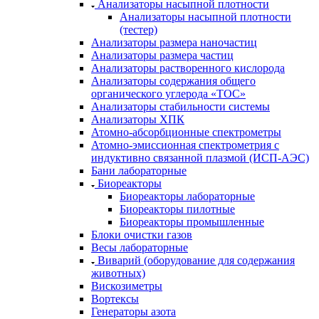
Анализаторы насыпной плотности
Анализаторы насыпной плотности
(тестер)
Анализаторы размера наночастиц
Анализаторы размера частиц
Анализаторы растворенного кислорода
Анализаторы содержания общего
органического углерода «TOC»
Анализаторы стабильности системы
Анализаторы ХПК
Атомно-абсорбционные спектрометры
Атомно-эмиссионная спектрометрия с
индуктивно связанной плазмой (ИСП-АЭС)
Бани лабораторные
Биореакторы
Биореакторы лабораторные
Биореакторы пилотные
Биореакторы промышленные
Блоки очистки газов
Весы лабораторные
Виварий (оборудование для содержания
животных)
Вискозиметры
Вортексы
Генераторы азота