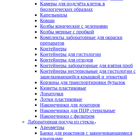
Камеры для подсчёта клеток в
биологических образцах
Капельницы
Ковши
Колбы конические с делениями
Колбы мерные с пробкой
Комплекты лабораторные для окраски
препаратов
Контейнеры
Контейнеры для гистологии
Контейнеры для отходов
Контейнеры лабораторные для взятия проб
Контейнеры нестерильные для гистологии с
защелкивающейся крышкой и этикеткой
Корзины для транспортировки бутылок
Кюветы пластиковые
Лопаточки
Лотки пластиковые
Наконечники для дозаторов
Наконечники для ПЦР стерильные
Наконечники с фильтром
Лабораторная посуда из стекла
Ареометры
Банки для реактивов с завинчивающимися
крышками