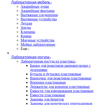
Лабораторная мебель
Аварийные души
Аварийные фонтаны
Вытяжные соединения
Вытяжные устройства
Детали
Зонды
Клапаны
Краны
Моечные устройства
Мойки лабораторные
Еще
Лабораторная посуда
Лабораторная посуда из пластика
Банки для реактивов широкогорлые с
делениями
Бутыли и бутылки пластиковые
Ванночки для реактивов пластиковые
Воронки пластиковые
Держатели для воронок пластиковые
Ёмкости для взвешивания пластиковые
Ёмкости пластиковые
Зажимы для бюреток
Зажимы для конических переходников