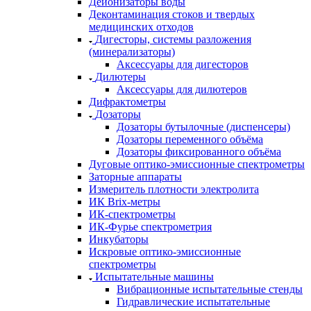
Деионизаторы воды
Деконтаминация стоков и твердых
медицинских отходов
Дигесторы, системы разложения
(минерализаторы)
Аксессуары для дигесторов
Дилютеры
Аксессуары для дилютеров
Дифрактометры
Дозаторы
Дозаторы бутылочные (диспенсеры)
Дозаторы переменного объёма
Дозаторы фиксированного объёма
Дуговые оптико-эмиссионные спектрометры
Заторные аппараты
Измеритель плотности электролита
ИК Brix-метры
ИК-спектрометры
ИК-Фурье спектрометрия
Инкубаторы
Искровые оптико-эмиссионные
спектрометры
Испытательные машины
Вибрационные испытательные стенды
Гидравлические испытательные