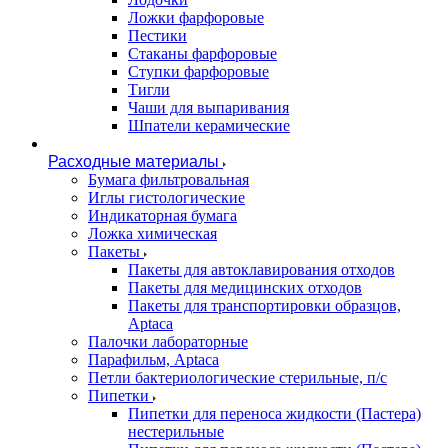
Ложки фарфоровые
Пестики
Стаканы фарфоровые
Ступки фарфоровые
Тигли
Чаши для выпаривания
Шпатели керамические
Расходные материалы
Бумага фильтровальная
Иглы гистологические
Индикаторная бумага
Ложка химическая
Пакеты
Пакеты для автоклавирования отходов
Пакеты для медицинских отходов
Пакеты для транспортировки образцов,
Aptaca
Палочки лабораторные
Парафильм, Aptaca
Петли бактериологические стерильные, п/с
Пипетки
Пипетки для переноса жидкости (Пастера)
нестерильные