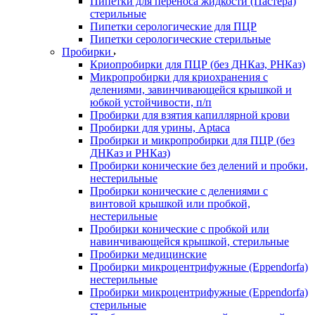
Пипетки для переноса жидкости (Пастера)
стерильные
Пипетки серологические для ПЦР
Пипетки серологические стерильные
Пробирки
Криопробирки для ПЦР (без ДНКаз, РНКаз)
Микропробирки для криохранения с
делениями, завинчивающейся крышкой и
юбкой устойчивости, п/п
Пробирки для взятия капиллярной крови
Пробирки для урины, Aptaca
Пробирки и микропробирки для ПЦР (без
ДНКаз и РНКаз)
Пробирки конические без делений и пробки,
нестерильные
Пробирки конические с делениями с
винтовой крышкой или пробкой,
нестерильные
Пробирки конические с пробкой или
навинчивающейся крышкой, стерильные
Пробирки медицинские
Пробирки микроцентрифужные (Eppendorfа)
нестерильные
Пробирки микроцентрифужные (Eppendorfа)
стерильные