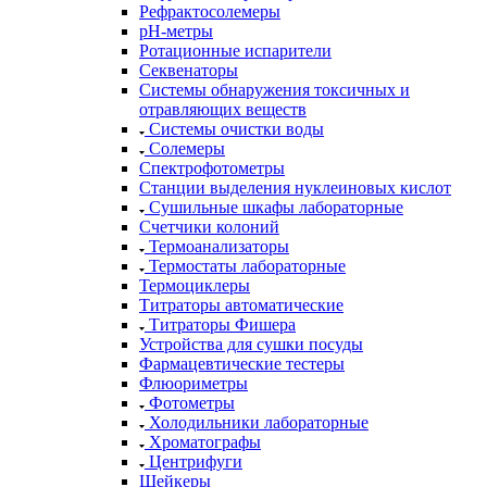
Рефрактосолемеры
рН-метры
Ротационные испарители
Секвенаторы
Системы обнаружения токсичных и
отравляющих веществ
Системы очистки воды
Солемеры
Спектрофотометры
Станции выделения нуклеиновых кислот
Сушильные шкафы лабораторные
Счетчики колоний
Термоанализаторы
Термостаты лабораторные
Термоциклеры
Титраторы автоматические
Титраторы Фишера
Устройства для сушки посуды
Фармацевтические тестеры
Флюориметры
Фотометры
Холодильники лабораторные
Хроматографы
Центрифуги
Шейкеры