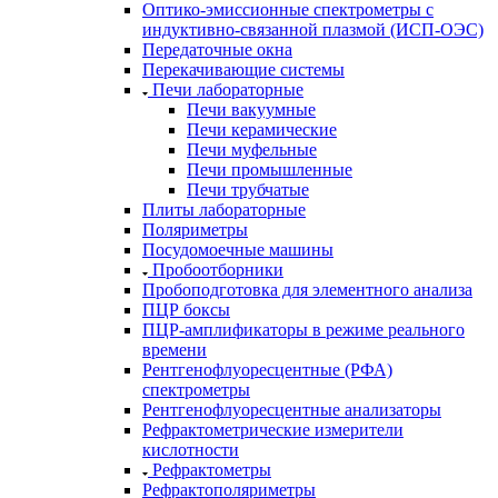
Оптико-эмиссионные спектрометры с
индуктивно-связанной плазмой (ИСП-ОЭС)
Передаточные окна
Перекачивающие системы
Печи лабораторные
Печи вакуумные
Печи керамические
Печи муфельные
Печи промышленные
Печи трубчатые
Плиты лабораторные
Поляриметры
Посудомоечные машины
Пробоотборники
Пробоподготовка для элементного анализа
ПЦР боксы
ПЦР-амплификаторы в режиме реального
времени
Рентгенофлуоресцентные (РФА)
спектрометры
Рентгенофлуоресцентные анализаторы
Рефрактометрические измерители
кислотности
Рефрактометры
Рефрактополяриметры