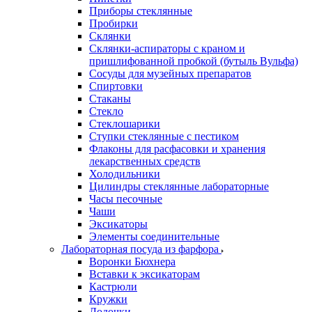
Приборы стеклянные
Пробирки
Склянки
Склянки-аспираторы с краном и
пришлифованной пробкой (бутыль Вульфа)
Сосуды для музейных препаратов
Спиртовки
Стаканы
Стекло
Стеклошарики
Ступки стеклянные с пестиком
Флаконы для расфасовки и хранения
лекарственных средств
Холодильники
Цилиндры стеклянные лабораторные
Часы песочные
Чаши
Эксикаторы
Элементы соединительные
Лабораторная посуда из фарфора
Воронки Бюхнера
Вставки к эксикаторам
Кастрюли
Кружки
Лодочки