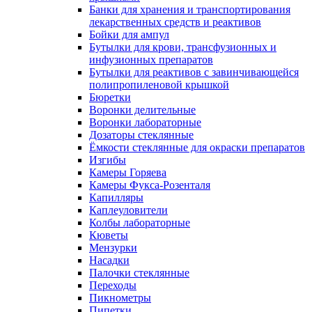
Банки для хранения и транспортирования
лекарственных средств и реактивов
Бойки для ампул
Бутылки для крови, трансфузионных и
инфузионных препаратов
Бутылки для реактивов с завинчивающейся
полипропиленовой крышкой
Бюретки
Воронки делительные
Воронки лабораторные
Дозаторы стеклянные
Ёмкости стеклянные для окраски препаратов
Изгибы
Камеры Горяева
Камеры Фукса-Розенталя
Капилляры
Каплеуловители
Колбы лабораторные
Кюветы
Мензурки
Насадки
Палочки стеклянные
Переходы
Пикнометры
Пипетки