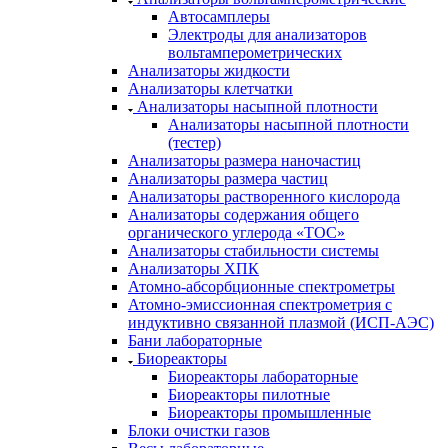
Автосамплеры
Электроды для анализаторов
вольтамперометрических
Анализаторы жидкости
Анализаторы клетчатки
Анализаторы насыпной плотности
Анализаторы насыпной плотности
(тестер)
Анализаторы размера наночастиц
Анализаторы размера частиц
Анализаторы растворенного кислорода
Анализаторы содержания общего
органического углерода «TOC»
Анализаторы стабильности системы
Анализаторы ХПК
Атомно-абсорбционные спектрометры
Атомно-эмиссионная спектрометрия с
индуктивно связанной плазмой (ИСП-АЭС)
Бани лабораторные
Биореакторы
Биореакторы лабораторные
Биореакторы пилотные
Биореакторы промышленные
Блоки очистки газов