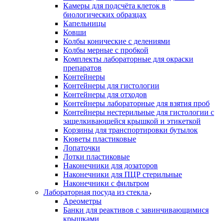
Камеры для подсчёта клеток в
биологических образцах
Капельницы
Ковши
Колбы конические с делениями
Колбы мерные с пробкой
Комплекты лабораторные для окраски
препаратов
Контейнеры
Контейнеры для гистологии
Контейнеры для отходов
Контейнеры лабораторные для взятия проб
Контейнеры нестерильные для гистологии с
защелкивающейся крышкой и этикеткой
Корзины для транспортировки бутылок
Кюветы пластиковые
Лопаточки
Лотки пластиковые
Наконечники для дозаторов
Наконечники для ПЦР стерильные
Наконечники с фильтром
Лабораторная посуда из стекла
Ареометры
Банки для реактивов с завинчивающимися
крышками