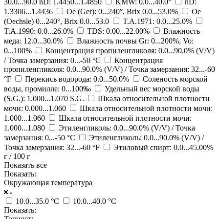
30.0...90.0 nD: 1.4450...1.4850
KMW: 0.0...40.0°
nD:
1.3306...1.4436
Oe (Ger): 0...240°, Brix 0.0...53.0%
Oe
(Oechsle) 0...240°, Brix 0.0...53.0
T.A.1971: 0.0...25.0%
T.A.1990: 0.0...26.0%
TDS: 0.00...22.00%
Влажность
меда: 12.0...30.0%
Влажность почвы Gr: 0...200%, Vo:
0...100%
Концентрация пропиленгликоля: 0.0...90.0% (V/V)
/ Точка замерзания: 0...-50 °C
Концентрация
пропиленгликоля: 0.0...90.0% (V/V) / Точка замерзания: 32...-60
°F
Перекись водорода: 0.0...50.0%
Соленость морской
воды, промилле: 0...100‰
Удельный вес морской воды
(S.G.): 1.000...1.070 S.G.
Шкала относительной плотности
мочи: 0.000...1.060
Шкала относительной плотности мочи:
1.000...1.060
Шкала относительной плотности мочи:
1.000...1.080
Этиленгликоль: 0.0...90.0% (V/V) / Точка
замерзания: 0...-50 °C
Этиленгликоль: 0.0...90.0% (V/V) /
Точка замерзания: 32...-60 °F
Этиловый спирт: 0.0...45.00%
г / 100 г
Показать все
Показать:
Окружающая температура
10.0...35.0 °C
10.0...40.0 °C
Показать:
Точность