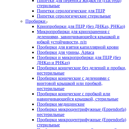
Пипетки для переноса жидкости (Пастера)
стерильные
Пипетки серологические для ПЦР
Пипетки серологические стерильные
Пробирки
Криопробирки для ПЦР (без ДНКаз, РНКаз)
Микропробирки для криохранения с
делениями, завинчивающейся крышкой и
юбкой устойчивости, п/п
Пробирки для взятия капиллярной крови
Пробирки для урины, Aptaca
Пробирки и микропробирки для ПЦР (без
ДНКаз и РНКаз)
Пробирки конические без делений и пробки,
нестерильные
Пробирки конические с делениями с
винтовой крышкой или пробкой,
нестерильные
Пробирки конические с пробкой или
навинчивающейся крышкой, стерильные
Пробирки медицинские
Пробирки микроцентрифужные (Eppendorfа)
нестерильные
Пробирки микроцентрифужные (Eppendorfа)
стерильные