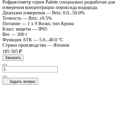
Рефрактометр серии Palette специально разработан для
измерения концентрации пероксида водорода.
Диапазон измерения
—
Brix: 0.0...50.0%
Точность
—
Brix: ±0.5%
Питание
—
1 x 9 Вольт, тип Крона
Класс защиты
—
IP65
Вес
—
300 г
Функция АТК
—
5.0...40.0 °C
Страна производства
—
Япония
185 505 ₽
Заказать
Задать вопрос