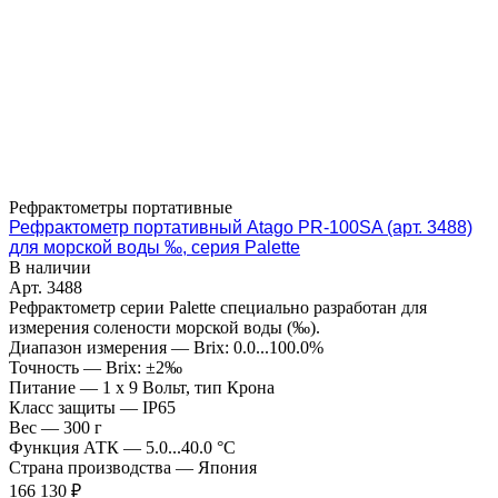
Рефрактометры портативные
Рефрактометр портативный Atago PR-100SA (арт. 3488)
для морской воды ‰, серия Palette
В наличии
Арт.
3488
Рефрактометр серии Palette специально разработан для
измерения солености морской воды (‰).
Диапазон измерения
—
Brix: 0.0...100.0%
Точность
—
Brix: ±2‰
Питание
—
1 x 9 Вольт, тип Крона
Класс защиты
—
IP65
Вес
—
300 г
Функция АТК
—
5.0...40.0 °C
Страна производства
—
Япония
166 130 ₽