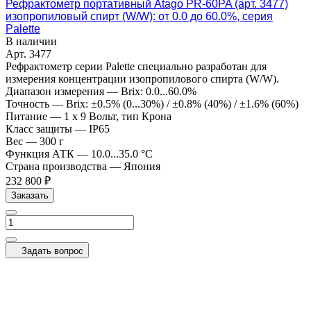
Рефрактометр портативный Atago PR-60PA (арт. 3477)
изопропиловый спирт (W/W): от 0.0 до 60.0%, серия
Palette
В наличии
Арт.
3477
Рефрактометр серии Palette специально разработан для
измерения концентрации изопропилового спирта (W/W).
Диапазон измерения
—
Brix: 0.0...60.0%
Точность
—
Brix: ±0.5% (0...30%) / ±0.8% (40%) / ±1.6% (60%)
Питание
—
1 x 9 Вольт, тип Крона
Класс защиты
—
IP65
Вес
—
300 г
Функция АТК
—
10.0...35.0 °C
Страна производства
—
Япония
232 800 ₽
Заказать
Задать вопрос