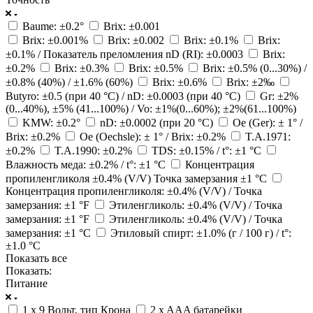
Baume: ±0.2°
Brix: ±0.001
Brix: ±0.001%
Brix: ±0.002
Brix: ±0.1%
Brix:
±0.1% / Показатель преломления nD (RI): ±0.0003
Brix:
±0.2%
Brix: ±0.3%
Brix: ±0.5%
Brix: ±0.5% (0...30%) /
±0.8% (40%) / ±1.6% (60%)
Brix: ±0.6%
Brix: ±2‰
Butyro: ±0.5 (при 40 °C) / nD: ±0.0003 (при 40 °C)
Gr: ±2%
(0...40%), ±5% (41...100%) / Vo: ±1%(0...60%); ±2%(61...100%)
KMW: ±0.2°
nD: ±0.0002 (при 20 °C)
Oe (Ger): ± 1° /
Brix: ±0.2%
Oe (Oechsle): ± 1° / Brix: ±0.2%
T.A.1971:
±0.2%
T.A.1990: ±0.2%
TDS: ±0.15% / t°: ±1 °C
Влажность меда: ±0.2% / t°: ±1 °C
Концентрация
пропиленгликоля ±0.4% (V/V) Точка замерзания ±1 °C
Концентрация пропиленгликоля: ±0.4% (V/V) / Точка
замерзания: ±1 °F
Этиленгликоль: ±0.4% (V/V) / Точка
замерзания: ±1 °F
Этиленгликоль: ±0.4% (V/V) / Точка
замерзания: ±1 °С
Этиловый спирт: ±1.0% (г / 100 г) / t°:
±1.0 °C
Показать все
Показать:
Питание
1 x 9 Вольт, тип Крона
2 x AAA батарейки