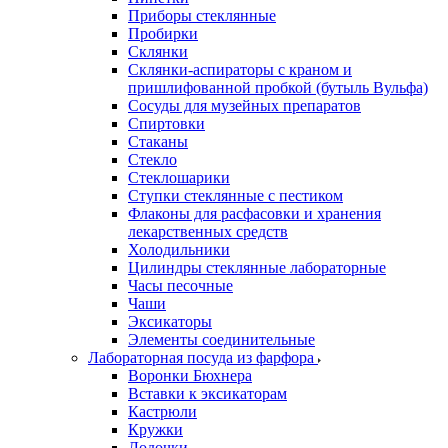
Приборы стеклянные
Пробирки
Склянки
Склянки-аспираторы с краном и
пришлифованной пробкой (бутыль Вульфа)
Сосуды для музейных препаратов
Спиртовки
Стаканы
Стекло
Стеклошарики
Ступки стеклянные с пестиком
Флаконы для расфасовки и хранения
лекарственных средств
Холодильники
Цилиндры стеклянные лабораторные
Часы песочные
Чаши
Эксикаторы
Элементы соединительные
Лабораторная посуда из фарфора
Воронки Бюхнера
Вставки к эксикаторам
Кастрюли
Кружки
Лодочки