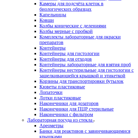
Камеры для подсчёта клеток в
биологических образцах
Капельницы
Ковши
Колбы конические с делениями
Колбы мерные с пробкой
Комплекты лабораторные для окраски
препаратов
Контейнеры
Контейнеры для гистологии
Контейнеры для отходов
Контейнеры лабораторные для взятия проб
Контейнеры нестерильные для гистологии с
защелкивающейся крышкой и этикеткой
Корзины для транспортировки бутылок
Кюветы пластиковые
Лопаточки
Лотки пластиковые
Наконечники для дозаторов
Наконечники для ПЦР стерильные
Наконечники с фильтром
Лабораторная посуда из стекла
Ареометры
Банки для реактивов с завинчивающимися
крышками