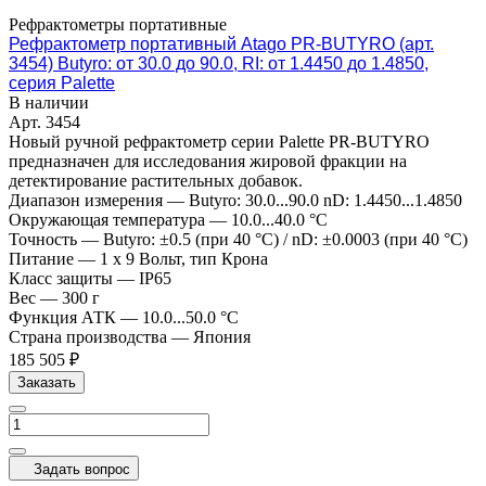
Рефрактометры портативные
Рефрактометр портативный Atago PR-BUTYRO (арт.
3454) Butyro: от 30.0 до 90.0, RI: от 1.4450 до 1.4850,
серия Palette
В наличии
Арт.
3454
Новый ручной рефрактометр серии Palette PR-BUTYRO
предназначен для исследования жировой фракции на
детектирование растительных добавок.
Диапазон измерения
—
Butyro: 30.0...90.0 nD: 1.4450...1.4850
Окружающая температура
—
10.0...40.0 °C
Точность
—
Butyro: ±0.5 (при 40 °C) / nD: ±0.0003 (при 40 °C)
Питание
—
1 x 9 Вольт, тип Крона
Класс защиты
—
IP65
Вес
—
300 г
Функция АТК
—
10.0...50.0 °C
Страна производства
—
Япония
185 505 ₽
Заказать
Задать вопрос