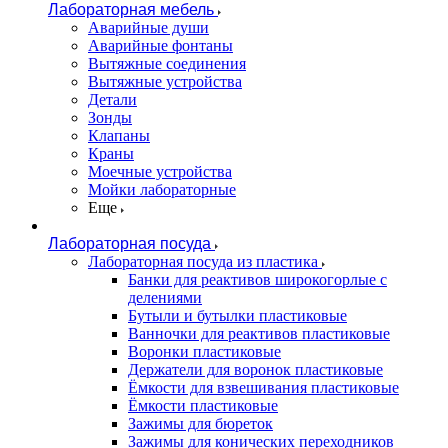
Лабораторная мебель
Аварийные души
Аварийные фонтаны
Вытяжные соединения
Вытяжные устройства
Детали
Зонды
Клапаны
Краны
Моечные устройства
Мойки лабораторные
Еще
Лабораторная посуда
Лабораторная посуда из пластика
Банки для реактивов широкогорлые с
делениями
Бутыли и бутылки пластиковые
Ванночки для реактивов пластиковые
Воронки пластиковые
Держатели для воронок пластиковые
Ёмкости для взвешивания пластиковые
Ёмкости пластиковые
Зажимы для бюреток
Зажимы для конических переходников