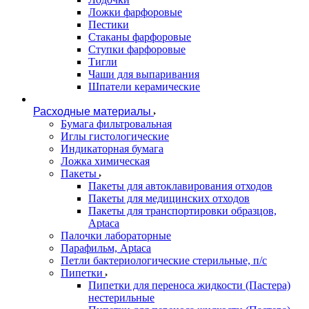
Ложки фарфоровые
Пестики
Стаканы фарфоровые
Ступки фарфоровые
Тигли
Чаши для выпаривания
Шпатели керамические
Расходные материалы
Бумага фильтровальная
Иглы гистологические
Индикаторная бумага
Ложка химическая
Пакеты
Пакеты для автоклавирования отходов
Пакеты для медицинских отходов
Пакеты для транспортировки образцов,
Aptaca
Палочки лабораторные
Парафильм, Aptaca
Петли бактериологические стерильные, п/с
Пипетки
Пипетки для переноса жидкости (Пастера)
нестерильные