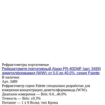
Рефрактометры портативные
Рефрактометр портативный Atago PR-40DMF (арт. 3489)
диметилформамид (W/W): от 0.0 до 40.0%, серия Palette
В наличии
Арт.
3489
Рефрактометр серии Palette специально разработан для
измерения концентрации диметилформамида (W/W).
Диапазон измерения
—
Brix: 0.0...40.0%
Точность
—
Brix: ±0.3%
Питание
—
1 x 9 Вольт, тип Крона