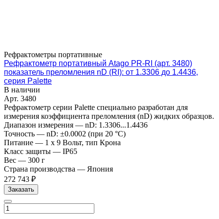
Рефрактометры портативные
Рефрактометр портативный Atago PR-RI (арт. 3480)
показатель преломления nD (RI): от 1.3306 до 1.4436,
серия Palette
В наличии
Арт.
3480
Рефрактометр серии Palette специально разработан для
измерения коэффициента преломления (nD) жидких образцов.
Диапазон измерения
—
nD: 1.3306...1.4436
Точность
—
nD: ±0.0002 (при 20 °C)
Питание
—
1 x 9 Вольт, тип Крона
Класс защиты
—
IP65
Вес
—
300 г
Страна производства
—
Япония
272 743 ₽
Заказать