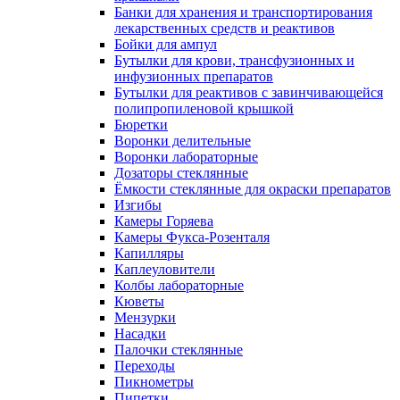
Банки для хранения и транспортирования
лекарственных средств и реактивов
Бойки для ампул
Бутылки для крови, трансфузионных и
инфузионных препаратов
Бутылки для реактивов с завинчивающейся
полипропиленовой крышкой
Бюретки
Воронки делительные
Воронки лабораторные
Дозаторы стеклянные
Ёмкости стеклянные для окраски препаратов
Изгибы
Камеры Горяева
Камеры Фукса-Розенталя
Капилляры
Каплеуловители
Колбы лабораторные
Кюветы
Мензурки
Насадки
Палочки стеклянные
Переходы
Пикнометры
Пипетки