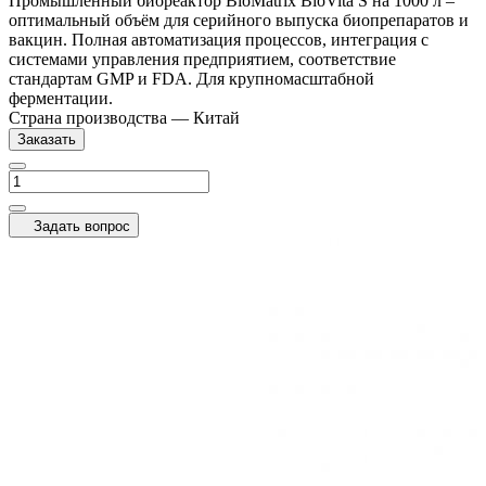
Промышленный биореактор BioMatrix BioVita S на 1000 л –
оптимальный объём для серийного выпуска биопрепаратов и
вакцин. Полная автоматизация процессов, интеграция с
системами управления предприятием, соответствие
стандартам GMP и FDA. Для крупномасштабной
ферментации.
Страна производства
—
Китай
Заказать
Задать вопрос