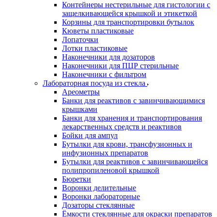
Контейнеры нестерильные для гистологии с
защелкивающейся крышкой и этикеткой
Корзины для транспортировки бутылок
Кюветы пластиковые
Лопаточки
Лотки пластиковые
Наконечники для дозаторов
Наконечники для ПЦР стерильные
Наконечники с фильтром
Лабораторная посуда из стекла
Ареометры
Банки для реактивов с завинчивающимися
крышками
Банки для хранения и транспортирования
лекарственных средств и реактивов
Бойки для ампул
Бутылки для крови, трансфузионных и
инфузионных препаратов
Бутылки для реактивов с завинчивающейся
полипропиленовой крышкой
Бюретки
Воронки делительные
Воронки лабораторные
Дозаторы стеклянные
Ёмкости стеклянные для окраски препаратов