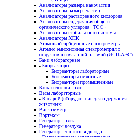
Анализаторы размера наночастиц
Анализаторы размера частиц
Анализаторы растворенного кислорода
Анализаторы содержания общего
органического углерода «TOC»
Анализаторы стабильности системы
Анализаторы ХПК
Атомно-абсорбционные спектрометры
Атомно-эмиссионная спектрометрия с
индуктивно связанной плазмой (ИСП-АЭС)
Бани лабораторные
Биореакторы
Биореакторы лабораторные
Биореакторы пилотные
Биореакторы промышленные
Блоки очистки газов
Весы лабораторные
Виварий (оборудование для содержания
животных)
Вискозиметры
Вортексы
Генераторы азота
Генераторы воздуха
Генераторы чистого водорода