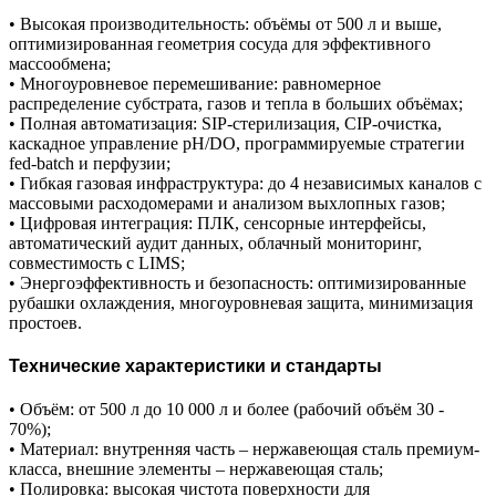
• Высокая производительность: объёмы от 500 л и выше,
оптимизированная геометрия сосуда для эффективного
массообмена;
• Многоуровневое перемешивание: равномерное
распределение субстрата, газов и тепла в больших объёмах;
• Полная автоматизация: SIP-стерилизация, CIP-очистка,
каскадное управление pH/DO, программируемые стратегии
fed-batch и перфузии;
• Гибкая газовая инфраструктура: до 4 независимых каналов с
массовыми расходомерами и анализом выхлопных газов;
• Цифровая интеграция: ПЛК, сенсорные интерфейсы,
автоматический аудит данных, облачный мониторинг,
совместимость с LIMS;
• Энергоэффективность и безопасность: оптимизированные
рубашки охлаждения, многоуровневая защита, минимизация
простоев.
Технические характеристики и стандарты
• Объём: от 500 л до 10 000 л и более (рабочий объём 30 -
70%);
• Материал: внутренняя часть – нержавеющая сталь премиум-
класса, внешние элементы – нержавеющая сталь;
• Полировка: высокая чистота поверхности для