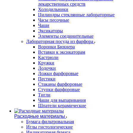
лекарственных средств
Холодильники
Цилиндры стеклянные лабораторные
Часы песочные
Чаши
Эксикаторы
Элементы соединительные
Лабораторная посуда из фарфора
Воронки Бюхнера
Вставки к эксикаторам
Кастрюли
Кружки
Лодочки
Ложки фарфоровые
Пестики
Стаканы фарфоровые
Ступки фарфоровые
Тигли
Чаши для выпаривания
Шпатели керамические
Расходные материалы
Бумага фильтровальная
Иглы гистологические
Индикаторная бумага