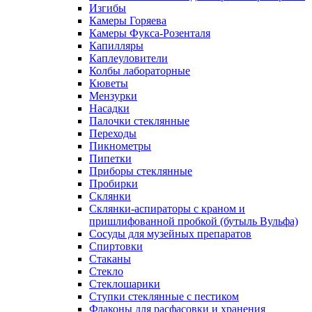
Изгибы
Камеры Горяева
Камеры Фукса-Розенталя
Капилляры
Каплеуловители
Колбы лабораторные
Кюветы
Мензурки
Насадки
Палочки стеклянные
Переходы
Пикнометры
Пипетки
Приборы стеклянные
Пробирки
Склянки
Склянки-аспираторы с краном и
пришлифованной пробкой (бутыль Вульфа)
Сосуды для музейных препаратов
Спиртовки
Стаканы
Стекло
Стеклошарики
Ступки стеклянные с пестиком
Флаконы для расфасовки и хранения