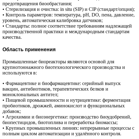
предотвращения биообрастания;
• Стерилизация и очистка: in situ (SIP) и CIP (стандарт/опция);
• Контроль параметров: температура, pH, DO, пена, давление,
уровень, автоматическая калибровка датчиков;
• Стандарты: полное соответствие требованиям надлежащей
производственной практики и международным стандартам
качества.
Область применения
Промышленные биореакторы являются основой для
крупнотоннажного биотехнологического производства и
используются в:
• Фармацевтике и биофармацевтике: серийный выпуск
вакцин, антибиотиков, терапевтических белков и
моноклональных антител;
• Пищевой промышленности и нутрицевтике: ферментация
пробиотиков, дрожжей, аминокислот и функциональных
добавок;
• Агрохимии и биоэнергетике: производство биоудобрений,
биопестицидов, биотоплива и переработка биомассы;
• Крупных промышленных линиях: непрерывные процессы с
полным циклом автоматизации и удалённого контроля.