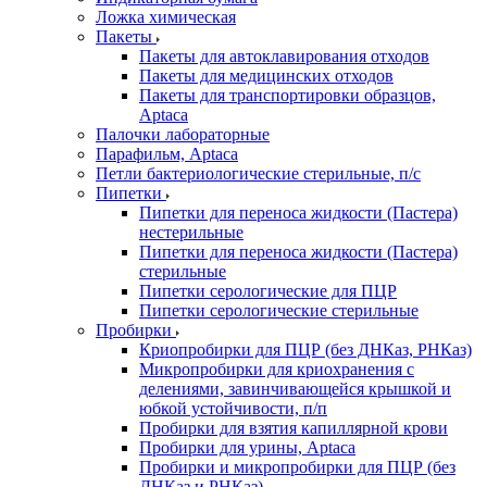
Ложка химическая
Пакеты
Пакеты для автоклавирования отходов
Пакеты для медицинских отходов
Пакеты для транспортировки образцов,
Aptaca
Палочки лабораторные
Парафильм, Aptaca
Петли бактериологические стерильные, п/с
Пипетки
Пипетки для переноса жидкости (Пастера)
нестерильные
Пипетки для переноса жидкости (Пастера)
стерильные
Пипетки серологические для ПЦР
Пипетки серологические стерильные
Пробирки
Криопробирки для ПЦР (без ДНКаз, РНКаз)
Микропробирки для криохранения с
делениями, завинчивающейся крышкой и
юбкой устойчивости, п/п
Пробирки для взятия капиллярной крови
Пробирки для урины, Aptaca
Пробирки и микропробирки для ПЦР (без
ДНКаз и РНКаз)