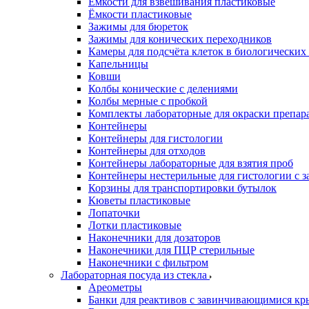
Ёмкости для взвешивания пластиковые
Ёмкости пластиковые
Зажимы для бюреток
Зажимы для конических переходников
Камеры для подсчёта клеток в биологических
Капельницы
Ковши
Колбы конические с делениями
Колбы мерные с пробкой
Комплекты лабораторные для окраски препар
Контейнеры
Контейнеры для гистологии
Контейнеры для отходов
Контейнеры лабораторные для взятия проб
Контейнеры нестерильные для гистологии с 
Корзины для транспортировки бутылок
Кюветы пластиковые
Лопаточки
Лотки пластиковые
Наконечники для дозаторов
Наконечники для ПЦР стерильные
Наконечники с фильтром
Лабораторная посуда из стекла
Ареометры
Банки для реактивов с завинчивающимися к