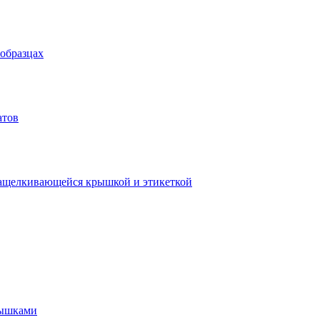
 образцах
атов
защелкивающейся крышкой и этикеткой
рышками