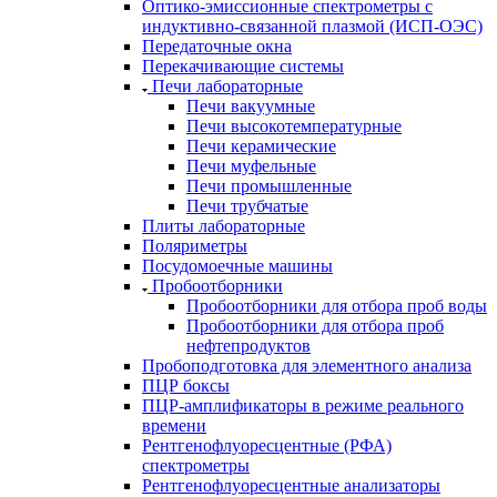
Оптико-эмиссионные спектрометры с
индуктивно-связанной плазмой (ИСП-ОЭС)
Передаточные окна
Перекачивающие системы
Печи лабораторные
Печи вакуумные
Печи высокотемпературные
Печи керамические
Печи муфельные
Печи промышленные
Печи трубчатые
Плиты лабораторные
Поляриметры
Посудомоечные машины
Пробоотборники
Пробоотборники для отбора проб воды
Пробоотборники для отбора проб
нефтепродуктов
Пробоподготовка для элементного анализа
ПЦР боксы
ПЦР-амплификаторы в режиме реального
времени
Рентгенофлуоресцентные (РФА)
спектрометры
Рентгенофлуоресцентные анализаторы