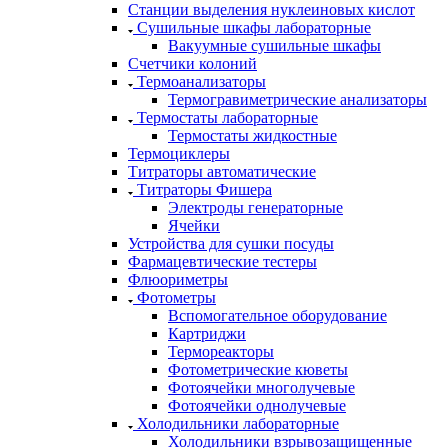
Станции выделения нуклеиновых кислот
Сушильные шкафы лабораторные
Вакуумные сушильные шкафы
Счетчики колоний
Термоанализаторы
Термогравиметрические анализаторы
Термостаты лабораторные
Термостаты жидкостные
Термоциклеры
Титраторы автоматические
Титраторы Фишера
Электроды генераторные
Ячейки
Устройства для сушки посуды
Фармацевтические тестеры
Флюориметры
Фотометры
Вспомогательное оборудование
Картриджи
Термореакторы
Фотометрические кюветы
Фотоячейки многолучевые
Фотоячейки однолучевые
Холодильники лабораторные
Холодильники взрывозащищенные