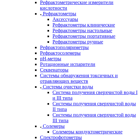
Рефрактометрические измерители
кислотности
Рефрактометры
Аксессуары
Рефрактометры клинические
Рефрактометры настольные
Рефрактометры портативные
Рефрактометры ручные
Рефрактополяриметры
Рефрактосолемеры
рН-метры
Ротационные испарители
Секвенаторы
Системы обнаружения токсичных и
отравляющих веществ
Системы очистки воды
Система получения сверхчистой воды I
и III типа
Системы получения сверхчистой воды
II типа
Системы получения сверхчистой воды
III типа
Солемеры
Солемеры кондуктометрические
Спектрофотометры