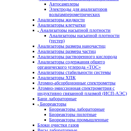
Автосамплеры
Электроды для анализаторов
вольтамперометрических
Анализаторы жидкости
Анализаторы клетчатки
Анализаторы насыпной плотности
Анализаторы насыпной плотности
(тестер)
Анализаторы размера наночастиц
Анализаторы размера частиц
Анализаторы растворенного кислорода
Анализаторы содержания общего
органического углерода «TOC»
Анализаторы стабильности системы
Анализаторы ХПК
Атомно-абсорбционные спектрометры
Атомно-эмиссионная спектрометрия с
индуктивно связанной плазмой (ИСП-АЭС)
Бани лабораторные
Биореакторы
Биореакторы лабораторные
Биореакторы пилотные
Биореакторы промышленные
Блоки очистки газов
Весы лабораторные