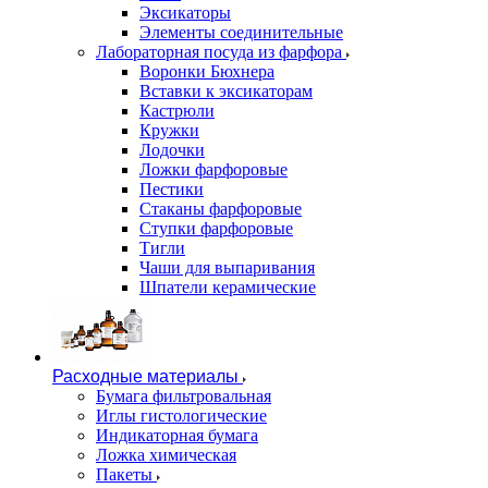
Эксикаторы
Элементы соединительные
Лабораторная посуда из фарфора
Воронки Бюхнера
Вставки к эксикаторам
Кастрюли
Кружки
Лодочки
Ложки фарфоровые
Пестики
Стаканы фарфоровые
Ступки фарфоровые
Тигли
Чаши для выпаривания
Шпатели керамические
Расходные материалы
Бумага фильтровальная
Иглы гистологические
Индикаторная бумага
Ложка химическая
Пакеты