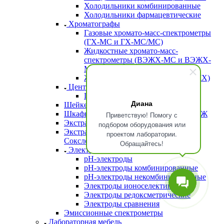
Холодильники комбинированные
Холодильники фармацевтические
Хроматографы
Газовые хромато-масс-спектрометры
(ГХ-МС и ГХ-МС/МС)
Жидкостные хромато-масс-
спектрометры (ВЭЖХ-МС и ВЭЖХ-
МС/МС)
Жидкостные хроматографы (ВЭЖХ)
Центрифуги
Центрифуги напольные
Диана
Шейкеры
Шкафы лабораторные для хранения ЛВЖ
Приветствую! Помогу с
Экстракторы
подбором оборудования или
Экстракторы жира (анализаторы по
проектом лаборатории.
Сокслету)
Обращайтесь!
Электроды
рН-электроды
рН-электроды комбинированные
рН-электроды некомбинированные
Электроды ионоселективные
Электроды редоксметрические
Электроды сравнения
Эмиссионные спектрометры
Лабораторная мебель