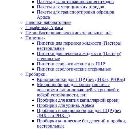
Пакеты для автоклавирования отходов
Пакеты для медицинских отходов
Пакеты для транспортировки образцов,
Aptaca
Палочки лабораторные
Парафильм, Aptaca
Петли бактериологические стерильные, п/с
Пипетки
Пипетки для переноса жидкости (Пастера)
нестерильные
Пипетки для переноса жидкости (Пастера)
стерильные
Пипетки серологические для ПЦР
Пипетки серологические стерильные
Пробирки
Криопробирки для ПЦР (без ДНКаз, РНКаз)
Микропробирки для криохранения с
делениями, завинчивающейся крышкой и
юбкой устойчивости, п/п
Пробирки для взятия капиллярной крови
Пробирки для урины, Aptaca
Пробирки и микропробирки для ПЦР (без
ДНКаз и РНКаз)
Пробирки конические без делений и пробки,
нестерильные