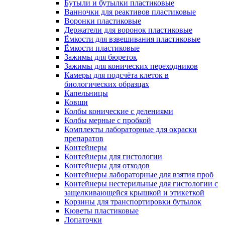
Бутыли и бутылки пластиковые
Ванночки для реактивов пластиковые
Воронки пластиковые
Держатели для воронок пластиковые
Ёмкости для взвешивания пластиковые
Ёмкости пластиковые
Зажимы для бюреток
Зажимы для конических переходников
Камеры для подсчёта клеток в
биологических образцах
Капельницы
Ковши
Колбы конические с делениями
Колбы мерные с пробкой
Комплекты лабораторные для окраски
препаратов
Контейнеры
Контейнеры для гистологии
Контейнеры для отходов
Контейнеры лабораторные для взятия проб
Контейнеры нестерильные для гистологии с
защелкивающейся крышкой и этикеткой
Корзины для транспортировки бутылок
Кюветы пластиковые
Лопаточки