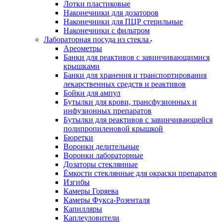
Лотки пластиковые
Наконечники для дозаторов
Наконечники для ПЦР стерильные
Наконечники с фильтром
Лабораторная посуда из стекла
Ареометры
Банки для реактивов с завинчивающимися
крышками
Банки для хранения и транспортирования
лекарственных средств и реактивов
Бойки для ампул
Бутылки для крови, трансфузионных и
инфузионных препаратов
Бутылки для реактивов с завинчивающейся
полипропиленовой крышкой
Бюретки
Воронки делительные
Воронки лабораторные
Дозаторы стеклянные
Ёмкости стеклянные для окраски препаратов
Изгибы
Камеры Горяева
Камеры Фукса-Розенталя
Капилляры
Каплеуловители