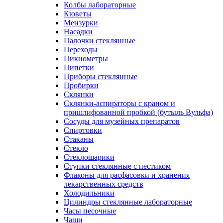
Колбы лабораторные
Кюветы
Мензурки
Насадки
Палочки стеклянные
Переходы
Пикнометры
Пипетки
Приборы стеклянные
Пробирки
Склянки
Склянки-аспираторы с краном и
пришлифованной пробкой (бутыль Вульфа)
Сосуды для музейных препаратов
Спиртовки
Стаканы
Стекло
Стеклошарики
Ступки стеклянные с пестиком
Флаконы для расфасовки и хранения
лекарственных средств
Холодильники
Цилиндры стеклянные лабораторные
Часы песочные
Чаши