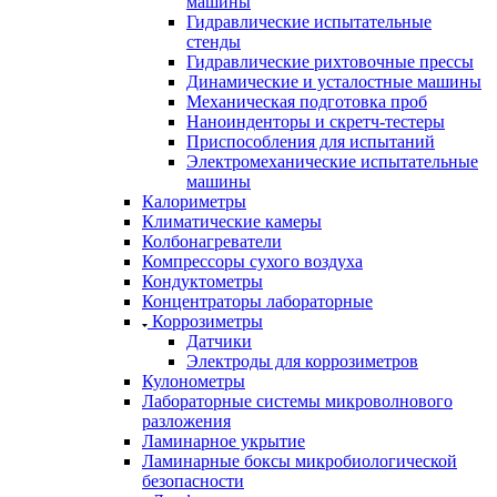
машины
Гидравлические испытательные
стенды
Гидравлические рихтовочные прессы
Динамические и усталостные машины
Механическая подготовка проб
Наноинденторы и скретч-тестеры
Приспособления для испытаний
Электромеханические испытательные
машины
Калориметры
Климатические камеры
Колбонагреватели
Компрессоры сухого воздуха
Кондуктометры
Концентраторы лабораторные
Коррозиметры
Датчики
Электроды для коррозиметров
Кулонометры
Лабораторные системы микроволнового
разложения
Ламинарное укрытие
Ламинарные боксы микробиологической
безопасности