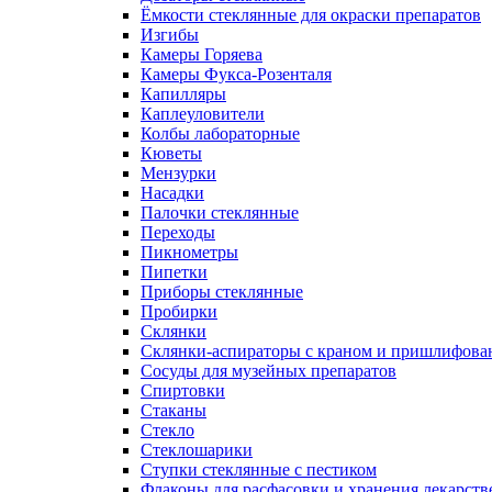
Ёмкости стеклянные для окраски препаратов
Изгибы
Камеры Горяева
Камеры Фукса-Розенталя
Капилляры
Каплеуловители
Колбы лабораторные
Кюветы
Мензурки
Насадки
Палочки стеклянные
Переходы
Пикнометры
Пипетки
Приборы стеклянные
Пробирки
Склянки
Склянки-аспираторы с краном и пришлифован
Сосуды для музейных препаратов
Спиртовки
Стаканы
Стекло
Стеклошарики
Ступки стеклянные с пестиком
Флаконы для расфасовки и хранения лекарств