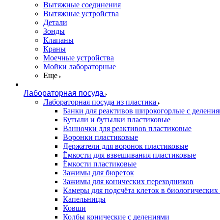
Вытяжные соединения
Вытяжные устройства
Детали
Зонды
Клапаны
Краны
Моечные устройства
Мойки лабораторные
Еще
Лабораторная посуда
Лабораторная посуда из пластика
Банки для реактивов широкогорлые с делени
Бутыли и бутылки пластиковые
Ванночки для реактивов пластиковые
Воронки пластиковые
Держатели для воронок пластиковые
Ёмкости для взвешивания пластиковые
Ёмкости пластиковые
Зажимы для бюреток
Зажимы для конических переходников
Камеры для подсчёта клеток в биологических
Капельницы
Ковши
Колбы конические с делениями