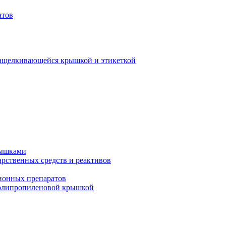
атов
защелкивающейся крышкой и этикеткой
рышками
арственных средств и реактивов
ионных препаратов
полипропиленовой крышкой