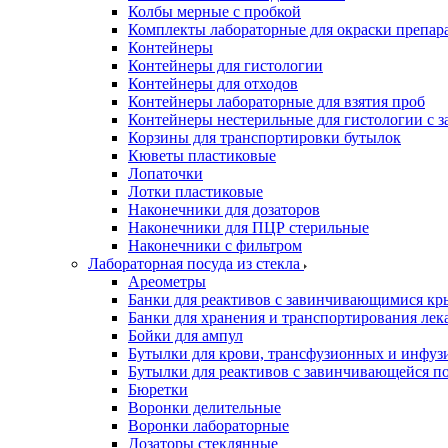
Колбы мерные с пробкой
Комплекты лабораторные для окраски препар
Контейнеры
Контейнеры для гистологии
Контейнеры для отходов
Контейнеры лабораторные для взятия проб
Контейнеры нестерильные для гистологии с 
Корзины для транспортировки бутылок
Кюветы пластиковые
Лопаточки
Лотки пластиковые
Наконечники для дозаторов
Наконечники для ПЦР стерильные
Наконечники с фильтром
Лабораторная посуда из стекла
Ареометры
Банки для реактивов с завинчивающимися к
Банки для хранения и транспортирования лек
Бойки для ампул
Бутылки для крови, трансфузионных и инфуз
Бутылки для реактивов с завинчивающейся 
Бюретки
Воронки делительные
Воронки лабораторные
Дозаторы стеклянные