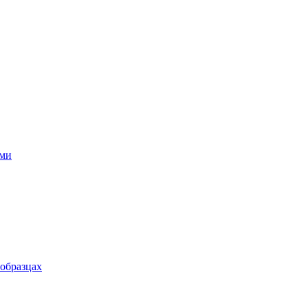
ями
 образцах