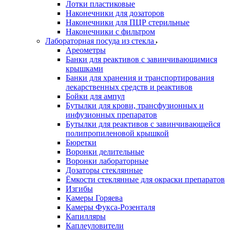
Лотки пластиковые
Наконечники для дозаторов
Наконечники для ПЦР стерильные
Наконечники с фильтром
Лабораторная посуда из стекла
Ареометры
Банки для реактивов с завинчивающимися
крышками
Банки для хранения и транспортирования
лекарственных средств и реактивов
Бойки для ампул
Бутылки для крови, трансфузионных и
инфузионных препаратов
Бутылки для реактивов с завинчивающейся
полипропиленовой крышкой
Бюретки
Воронки делительные
Воронки лабораторные
Дозаторы стеклянные
Ёмкости стеклянные для окраски препаратов
Изгибы
Камеры Горяева
Камеры Фукса-Розенталя
Капилляры
Каплеуловители