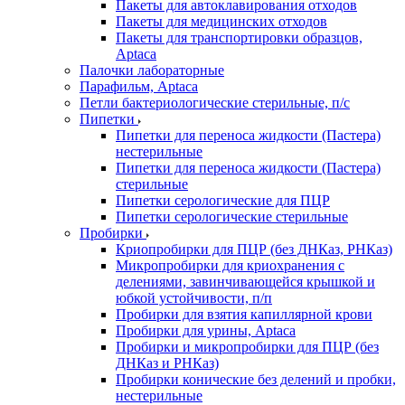
Пакеты для автоклавирования отходов
Пакеты для медицинских отходов
Пакеты для транспортировки образцов,
Aptaca
Палочки лабораторные
Парафильм, Aptaca
Петли бактериологические стерильные, п/с
Пипетки
Пипетки для переноса жидкости (Пастера)
нестерильные
Пипетки для переноса жидкости (Пастера)
стерильные
Пипетки серологические для ПЦР
Пипетки серологические стерильные
Пробирки
Криопробирки для ПЦР (без ДНКаз, РНКаз)
Микропробирки для криохранения с
делениями, завинчивающейся крышкой и
юбкой устойчивости, п/п
Пробирки для взятия капиллярной крови
Пробирки для урины, Aptaca
Пробирки и микропробирки для ПЦР (без
ДНКаз и РНКаз)
Пробирки конические без делений и пробки,
нестерильные