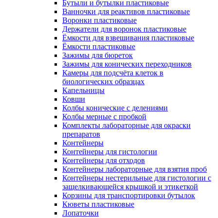
Бутыли и бутылки пластиковые
Ванночки для реактивов пластиковые
Воронки пластиковые
Держатели для воронок пластиковые
Ёмкости для взвешивания пластиковые
Ёмкости пластиковые
Зажимы для бюреток
Зажимы для конических переходников
Камеры для подсчёта клеток в
биологических образцах
Капельницы
Ковши
Колбы конические с делениями
Колбы мерные с пробкой
Комплекты лабораторные для окраски
препаратов
Контейнеры
Контейнеры для гистологии
Контейнеры для отходов
Контейнеры лабораторные для взятия проб
Контейнеры нестерильные для гистологии с
защелкивающейся крышкой и этикеткой
Корзины для транспортировки бутылок
Кюветы пластиковые
Лопаточки