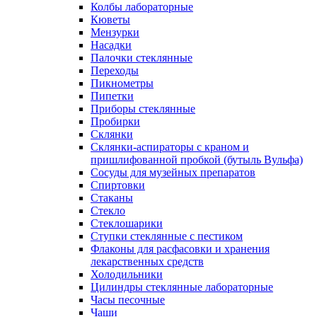
Колбы лабораторные
Кюветы
Мензурки
Насадки
Палочки стеклянные
Переходы
Пикнометры
Пипетки
Приборы стеклянные
Пробирки
Склянки
Склянки-аспираторы с краном и
пришлифованной пробкой (бутыль Вульфа)
Сосуды для музейных препаратов
Спиртовки
Стаканы
Стекло
Стеклошарики
Ступки стеклянные с пестиком
Флаконы для расфасовки и хранения
лекарственных средств
Холодильники
Цилиндры стеклянные лабораторные
Часы песочные
Чаши