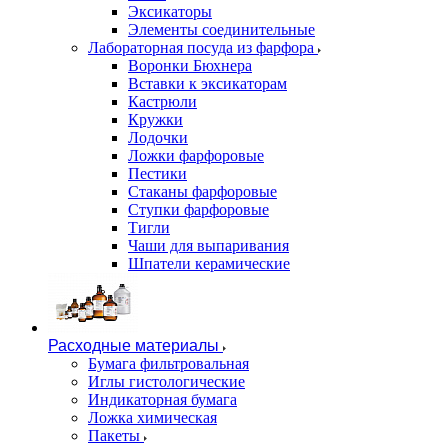
Эксикаторы
Элементы соединительные
Лабораторная посуда из фарфора
Воронки Бюхнера
Вставки к эксикаторам
Кастрюли
Кружки
Лодочки
Ложки фарфоровые
Пестики
Стаканы фарфоровые
Ступки фарфоровые
Тигли
Чаши для выпаривания
Шпатели керамические
Расходные материалы
Бумага фильтровальная
Иглы гистологические
Индикаторная бумага
Ложка химическая
Пакеты