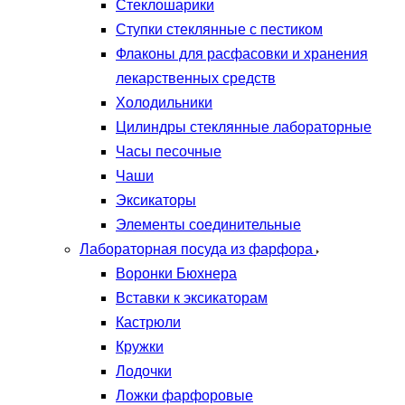
Стеклошарики
Ступки стеклянные с пестиком
Флаконы для расфасовки и хранения
лекарственных средств
Холодильники
Цилиндры стеклянные лабораторные
Часы песочные
Чаши
Эксикаторы
Элементы соединительные
Лабораторная посуда из фарфора
Воронки Бюхнера
Вставки к эксикаторам
Кастрюли
Кружки
Лодочки
Ложки фарфоровые