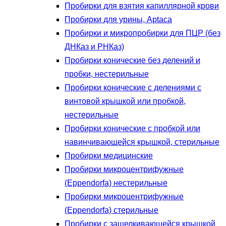
Пробирки для взятия капиллярной крови
Пробирки для урины, Aptaca
Пробирки и микропробирки для ПЦР (без
ДНКаз и РНКаз)
Пробирки конические без делений и
пробки, нестерильные
Пробирки конические с делениями с
винтовой крышкой или пробкой,
нестерильные
Пробирки конические с пробкой или
навинчивающейся крышкой, стерильные
Пробирки медицинские
Пробирки микроцентрифужные
(Eppendorfа) нестерильные
Пробирки микроцентрифужные
(Eppendorfа) стерильные
Пробирки с защелкивающейся крышкой