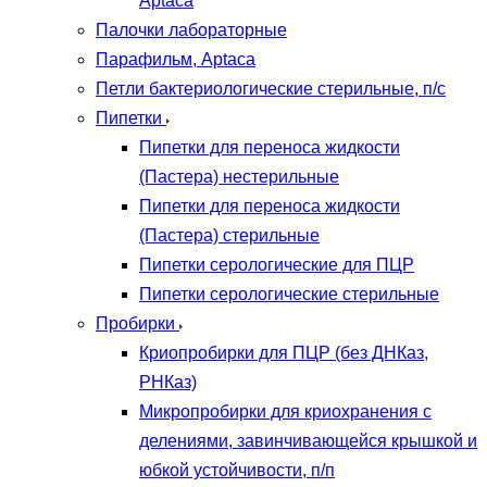
Aptaca
Палочки лабораторные
Парафильм, Aptaca
Петли бактериологические стерильные, п/с
Пипетки
Пипетки для переноса жидкости
(Пастера) нестерильные
Пипетки для переноса жидкости
(Пастера) стерильные
Пипетки серологические для ПЦР
Пипетки серологические стерильные
Пробирки
Криопробирки для ПЦР (без ДНКаз,
РНКаз)
Микропробирки для криохранения с
делениями, завинчивающейся крышкой и
юбкой устойчивости, п/п