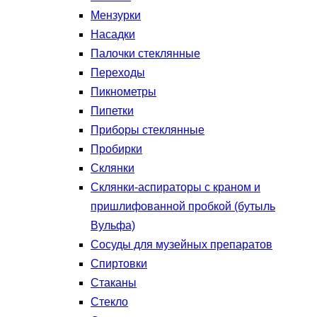
Мензурки
Насадки
Палочки стеклянные
Переходы
Пикнометры
Пипетки
Приборы стеклянные
Пробирки
Склянки
Склянки-аспираторы с краном и
пришлифованной пробкой (бутыль
Вульфа)
Сосуды для музейных препаратов
Спиртовки
Стаканы
Стекло