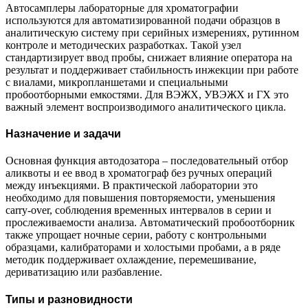
Автосамплеры лабораторные для хроматографии
используются для автоматизированной подачи образцов в
аналитическую систему при серийных измерениях, рутинном
контроле и методических разработках. Такой узел
стандартизирует ввод пробы, снижает влияние оператора на
результат и поддерживает стабильность инжекции при работе
с виалами, микропланшетами и специальными
пробоотборными емкостями. Для ВЭЖХ, УВЭЖХ и ГХ это
важный элемент воспроизводимого аналитического цикла.
Назначение и задачи
Основная функция автодозатора – последовательный отбор
аликвоты и ее ввод в хроматограф без ручных операций
между инъекциями. В практической лаборатории это
необходимо для повышения повторяемости, уменьшения
carry-over, соблюдения временных интервалов в серии и
прослеживаемости анализа. Автоматический пробоотборник
также упрощает ночные серии, работу с контрольными
образцами, калибраторами и холостыми пробами, а в ряде
методик поддерживает охлаждение, перемешивание,
дериватизацию или разбавление.
Типы и разновидности