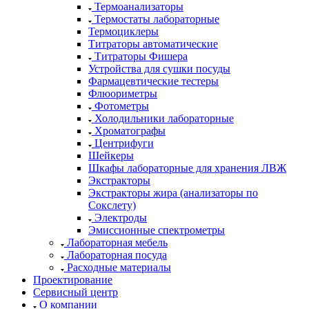
Термоанализаторы
Термостаты лабораторные
Термоциклеры
Титраторы автоматические
Титраторы Фишера
Устройства для сушки посуды
Фармацевтические тестеры
Флюориметры
Фотометры
Холодильники лабораторные
Хроматографы
Центрифуги
Шейкеры
Шкафы лабораторные для хранения ЛВЖ
Экстракторы
Экстракторы жира (анализаторы по
Сокслету)
Электроды
Эмиссионные спектрометры
Лабораторная мебель
Лабораторная посуда
Расходные материалы
Проектирование
Сервисный центр
О компании