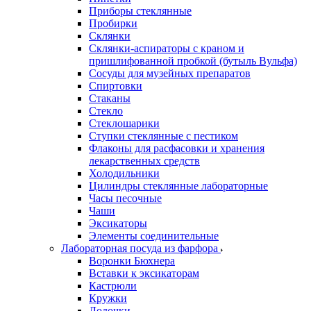
Приборы стеклянные
Пробирки
Склянки
Склянки-аспираторы с краном и
пришлифованной пробкой (бутыль Вульфа)
Сосуды для музейных препаратов
Спиртовки
Стаканы
Стекло
Стеклошарики
Ступки стеклянные с пестиком
Флаконы для расфасовки и хранения
лекарственных средств
Холодильники
Цилиндры стеклянные лабораторные
Часы песочные
Чаши
Эксикаторы
Элементы соединительные
Лабораторная посуда из фарфора
Воронки Бюхнера
Вставки к эксикаторам
Кастрюли
Кружки
Лодочки