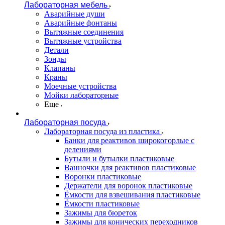
Лабораторная мебель
Аварийные души
Аварийные фонтаны
Вытяжные соединения
Вытяжные устройства
Детали
Зонды
Клапаны
Краны
Моечные устройства
Мойки лабораторные
Еще
Лабораторная посуда
Лабораторная посуда из пластика
Банки для реактивов широкогорлые с
делениями
Бутыли и бутылки пластиковые
Ванночки для реактивов пластиковые
Воронки пластиковые
Держатели для воронок пластиковые
Ёмкости для взвешивания пластиковые
Ёмкости пластиковые
Зажимы для бюреток
Зажимы для конических переходников