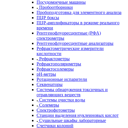
Посудомоечные машины
Пробоотборники
Пробоподготовка для элементного анализа
ПЦР боксы
ПЦР-амплификаторы в режиме реального
времени
Рентгенофлуоресцентные (РФА)
спектрометры
Рентгенофлуоресцентные анализаторы
Рефрактометрические измерители
кислотности
Рефрактометры
Рефрактополяриметры
Рефрактосолемеры
рН-метры
Ротационные испарители
Секвенаторы
Системы обнаружения токсичных и
отравляющих веществ
Системы очистки воды
Солемеры
Спектрофотометры
Станции выделения нуклеиновых кислот
Сушильные шкафы лабораторные
Счетчики колоний