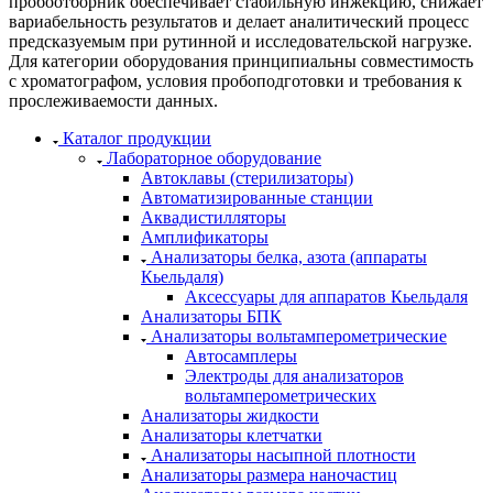
пробоотборник обеспечивает стабильную инжекцию, снижает
вариабельность результатов и делает аналитический процесс
предсказуемым при рутинной и исследовательской нагрузке.
Для категории оборудования принципиальны совместимость
с хроматографом, условия пробоподготовки и требования к
прослеживаемости данных.
Каталог продукции
Лабораторное оборудование
Автоклавы (стерилизаторы)
Автоматизированные станции
Аквадистилляторы
Амплификаторы
Анализаторы белка, азота (аппараты
Кьельдаля)
Аксессуары для аппаратов Кьельдаля
Анализаторы БПК
Анализаторы вольтамперометрические
Автосамплеры
Электроды для анализаторов
вольтамперометрических
Анализаторы жидкости
Анализаторы клетчатки
Анализаторы насыпной плотности
Анализаторы размера наночастиц