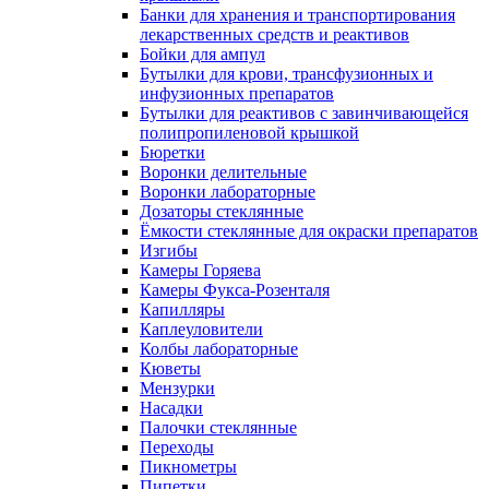
Банки для хранения и транспортирования
лекарственных средств и реактивов
Бойки для ампул
Бутылки для крови, трансфузионных и
инфузионных препаратов
Бутылки для реактивов с завинчивающейся
полипропиленовой крышкой
Бюретки
Воронки делительные
Воронки лабораторные
Дозаторы стеклянные
Ёмкости стеклянные для окраски препаратов
Изгибы
Камеры Горяева
Камеры Фукса-Розенталя
Капилляры
Каплеуловители
Колбы лабораторные
Кюветы
Мензурки
Насадки
Палочки стеклянные
Переходы
Пикнометры
Пипетки