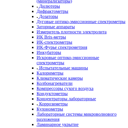
(минерализаторы)
Дилютеры
Дифрактометры
Дозаторы
Дуговые оптико-эмиссионные спектрометры
Заторные аппараты
Измеритель плотности электролита
ИК Brix-метры
ИК-спектрометры
ИК-Фурье спектрометрия
Инкубаторы
Искровые оптико-эмиссионные
спектрометры
Испытательные машины
Калориметры
Климатические камеры
Колбонагреватели
Компрессоры сухого воздуха
Кондуктометры
Концентраторы лабораторные
Коррозиметры
Кулонометры
Лабораторные системы микроволнового
разложения
Ламинарное укрытие