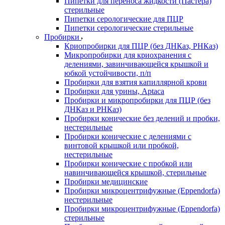
Пипетки для переноса жидкости (Пастера)
стерильные
Пипетки серологические для ПЦР
Пипетки серологические стерильные
Пробирки
Криопробирки для ПЦР (без ДНКаз, РНКаз)
Микропробирки для криохранения с
делениями, завинчивающейся крышкой и
юбкой устойчивости, п/п
Пробирки для взятия капиллярной крови
Пробирки для урины, Aptaca
Пробирки и микропробирки для ПЦР (без
ДНКаз и РНКаз)
Пробирки конические без делений и пробки,
нестерильные
Пробирки конические с делениями с
винтовой крышкой или пробкой,
нестерильные
Пробирки конические с пробкой или
навинчивающейся крышкой, стерильные
Пробирки медицинские
Пробирки микроцентрифужные (Eppendorfа)
нестерильные
Пробирки микроцентрифужные (Eppendorfа)
стерильные