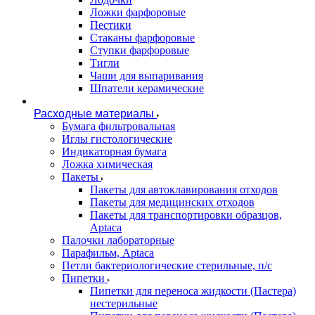
Ложки фарфоровые
Пестики
Стаканы фарфоровые
Ступки фарфоровые
Тигли
Чаши для выпаривания
Шпатели керамические
Расходные материалы
Бумага фильтровальная
Иглы гистологические
Индикаторная бумага
Ложка химическая
Пакеты
Пакеты для автоклавирования отходов
Пакеты для медицинских отходов
Пакеты для транспортировки образцов,
Aptaca
Палочки лабораторные
Парафильм, Aptaca
Петли бактериологические стерильные, п/с
Пипетки
Пипетки для переноса жидкости (Пастера)
нестерильные