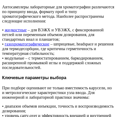
Автосамплеры лабораторные для хроматографии различаются
по принципу ввода, формату проб и типу
хроматографического метода. Наиболее распространены
следующие исполнения:
•
жидкостные
– для ВЭЖХ и УВЭЖХ, с фиксированной
петлей или переменным объемом дозирования, для
стандартных виал и планшетов;
•
газохроматографические
– шприцевые, headspace и решения
для термодесорбции, где критичны герметичность и
температурная стабильность;
• модульные – с термостатированием, баркодированием,
расширенной промывкой иглы и поддержкой сложных
последовательностей.
Ключевые параметры выбора
При подборе оценивают не только вместимость карусели, но
и метрологические характеристики узла ввода. Для
инженерной и лабораторной практики значимы:
• диапазон объемов инъекции, точность и воспроизводимость
дозирования;
• уровень carry-over и эффективность внешней и внутренней