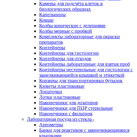
Камеры для подсчёта клеток в
биологических образцах
Капельницы
Ковши
Колбы конические с делениями
Колбы мерные с пробкой
Комплекты лабораторные для окраски
препаратов
Контейнеры
Контейнеры для гистологии
Контейнеры для отходов
Контейнеры лабораторные для взятия проб
Контейнеры нестерильные для гистологии с
защелкивающейся крышкой и этикеткой
Корзины для транспортировки бутылок
Кюветы пластиковые
Лопаточки
Лотки пластиковые
Наконечники для дозаторов
Наконечники для ПЦР стерильные
Наконечники с фильтром
Лабораторная посуда из стекла
Ареометры
Банки для реактивов с завинчивающимися
крышками