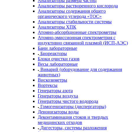
Анализаторы размера частиц
Анализаторы растворенного кислорода
Анализаторы содержания общего
органического углерода «TOC»
Анализаторы стабильности системы
Анализаторы ХПК
Атомно-абсорбционные спектрометры
Атомно-эмиссионная спектрометрия с
индуктивно связанной плазмой (ИСП-АЭС)
Бани лабораторные
Биореакторы
Блоки очистки газов
Весы лабораторные
Виварий (оборудование для содержания
животных)
Вискозиметры
Вортексы
Генераторы азота
Генераторы воздуха
Генераторы чистого водорода
Гомогенизаторы (диспергаторы)
Деионизаторы воды
Деконтаминация стоков и твердых
медицинских отходов
Дигесторы, системы разложения