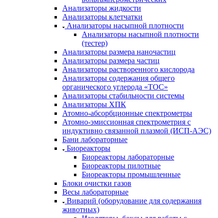
Анализаторы жидкости
Анализаторы клетчатки
Анализаторы насыпной плотности
Анализаторы насыпной плотности
(тестер)
Анализаторы размера наночастиц
Анализаторы размера частиц
Анализаторы растворенного кислорода
Анализаторы содержания общего
органического углерода «TOC»
Анализаторы стабильности системы
Анализаторы ХПК
Атомно-абсорбционные спектрометры
Атомно-эмиссионная спектрометрия с
индуктивно связанной плазмой (ИСП-АЭС)
Бани лабораторные
Биореакторы
Биореакторы лабораторные
Биореакторы пилотные
Биореакторы промышленные
Блоки очистки газов
Весы лабораторные
Виварий (оборудование для содержания
животных)