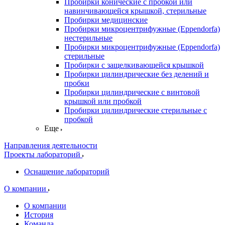
Пробирки конические с пробкой или
навинчивающейся крышкой, стерильные
Пробирки медицинские
Пробирки микроцентрифужные (Eppendorfа)
нестерильные
Пробирки микроцентрифужные (Eppendorfа)
стерильные
Пробирки с защелкивающейся крышкой
Пробирки цилиндрические без делений и
пробки
Пробирки цилиндрические с винтовой
крышкой или пробкой
Пробирки цилиндрические стерильные с
пробкой
Еще
Направления деятельности
Проекты лабораторий
Оснащение лабораторий
О компании
О компании
История
Команда