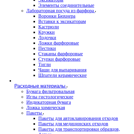
Элементы соединительные
Лабораторная посуда из фарфора
Воронки Бюхнера
Вставки к эксикаторам
Кастрюли
Кружки
Лодочки
Ложки фарфоровые
Пестики
Стаканы фарфоровые
Ступки фарфоровые
Тигли
Чаши для выпаривания
Шпатели керамические
Расходные материалы
Бумага фильтровальная
Иглы гистологические
Индикаторная бумага
Ложка химическая
Пакеты
Пакеты для автоклавирования отходов
Пакеты для медицинских отходов
Пакеты для транспортировки образцов,