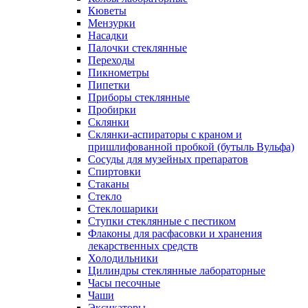
Кюветы
Мензурки
Насадки
Палочки стеклянные
Переходы
Пикнометры
Пипетки
Приборы стеклянные
Пробирки
Склянки
Склянки-аспираторы с краном и
пришлифованной пробкой (бутыль Вульфа)
Сосуды для музейных препаратов
Спиртовки
Стаканы
Стекло
Стеклошарики
Ступки стеклянные с пестиком
Флаконы для расфасовки и хранения
лекарственных средств
Холодильники
Цилиндры стеклянные лабораторные
Часы песочные
Чаши
Эксикаторы