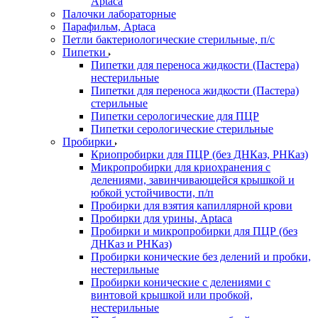
Aptaca
Палочки лабораторные
Парафильм, Aptaca
Петли бактериологические стерильные, п/с
Пипетки
Пипетки для переноса жидкости (Пастера)
нестерильные
Пипетки для переноса жидкости (Пастера)
стерильные
Пипетки серологические для ПЦР
Пипетки серологические стерильные
Пробирки
Криопробирки для ПЦР (без ДНКаз, РНКаз)
Микропробирки для криохранения с
делениями, завинчивающейся крышкой и
юбкой устойчивости, п/п
Пробирки для взятия капиллярной крови
Пробирки для урины, Aptaca
Пробирки и микропробирки для ПЦР (без
ДНКаз и РНКаз)
Пробирки конические без делений и пробки,
нестерильные
Пробирки конические с делениями с
винтовой крышкой или пробкой,
нестерильные