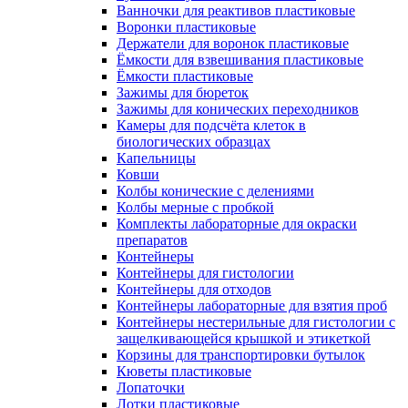
Ванночки для реактивов пластиковые
Воронки пластиковые
Держатели для воронок пластиковые
Ёмкости для взвешивания пластиковые
Ёмкости пластиковые
Зажимы для бюреток
Зажимы для конических переходников
Камеры для подсчёта клеток в
биологических образцах
Капельницы
Ковши
Колбы конические с делениями
Колбы мерные с пробкой
Комплекты лабораторные для окраски
препаратов
Контейнеры
Контейнеры для гистологии
Контейнеры для отходов
Контейнеры лабораторные для взятия проб
Контейнеры нестерильные для гистологии с
защелкивающейся крышкой и этикеткой
Корзины для транспортировки бутылок
Кюветы пластиковые
Лопаточки
Лотки пластиковые