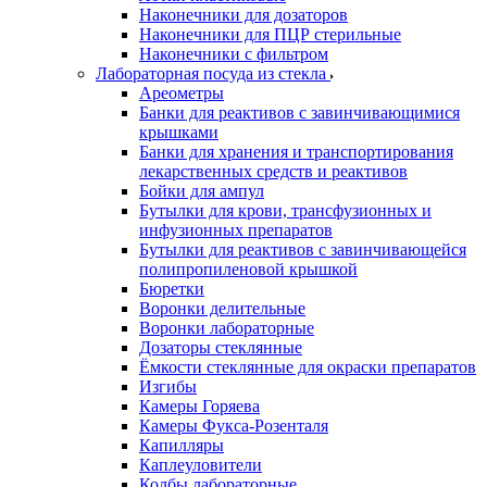
Наконечники для дозаторов
Наконечники для ПЦР стерильные
Наконечники с фильтром
Лабораторная посуда из стекла
Ареометры
Банки для реактивов с завинчивающимися
крышками
Банки для хранения и транспортирования
лекарственных средств и реактивов
Бойки для ампул
Бутылки для крови, трансфузионных и
инфузионных препаратов
Бутылки для реактивов с завинчивающейся
полипропиленовой крышкой
Бюретки
Воронки делительные
Воронки лабораторные
Дозаторы стеклянные
Ёмкости стеклянные для окраски препаратов
Изгибы
Камеры Горяева
Камеры Фукса-Розенталя
Капилляры
Каплеуловители
Колбы лабораторные