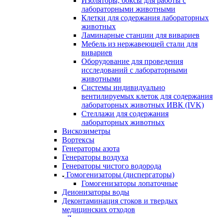
Изоляторы, боксы для работы с
лабораторными животными
Клетки для содержания лабораторных
животных
Ламинарные станции для вивариев
Мебель из нержавеющей стали для
вивариев
Оборудование для проведения
исследований с лабораторными
животными
Системы индивидуально
вентилируемых клеток для содержания
лабораторных животных ИВК (IVK)
Стеллажи для содержания
лабораторных животных
Вискозиметры
Вортексы
Генераторы азота
Генераторы воздуха
Генераторы чистого водорода
Гомогенизаторы (диспергаторы)
Гомогенизаторы лопаточные
Деионизаторы воды
Деконтаминация стоков и твердых
медицинских отходов