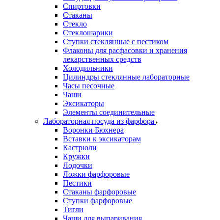
Спиртовки
Стаканы
Стекло
Стеклошарики
Ступки стеклянные с пестиком
Флаконы для расфасовки и хранения
лекарственных средств
Холодильники
Цилиндры стеклянные лабораторные
Часы песочные
Чаши
Эксикаторы
Элементы соединительные
Лабораторная посуда из фарфора
Воронки Бюхнера
Вставки к эксикаторам
Кастрюли
Кружки
Лодочки
Ложки фарфоровые
Пестики
Стаканы фарфоровые
Ступки фарфоровые
Тигли
Чаши для выпаривания