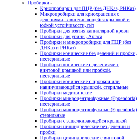
Пробирки
Криопробирки для ПЦР (без ДНКаз, РНКаз)
Микропробирки для криохранения с
делениями, завинчивающейся крышкой и
юбкой устойчивости, п/п
Пробирки для взятия капиллярной крови
Пробирки для урины, Aptaca
Пробирки и микропробирки для ПЦР (без
ДНКаз и РНКаз)
Пробирки конические без делений и пробки,
нестерильные
Пробирки конические с делениями с
винтовой крышкой или пробкой,
нестерильные
Пробирки конические с пробкой или
навинчивающейся крышкой, стерильные
Пробирки медицинские
Пробирки микроцентрифужные (Eppendorfа)
нестерильные
Пробирки микроцентрифужные (Eppendorfа)
стерильные
Пробирки с защелкивающейся крышкой
Пробирки цилиндрические без делений и
пробки
Пробирки цилиндрические с винтовой