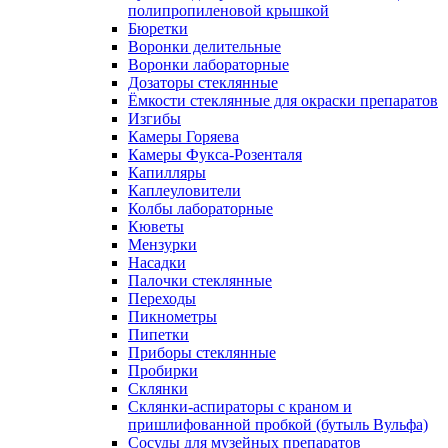
полипропиленовой крышкой
Бюретки
Воронки делительные
Воронки лабораторные
Дозаторы стеклянные
Ёмкости стеклянные для окраски препаратов
Изгибы
Камеры Горяева
Камеры Фукса-Розенталя
Капилляры
Каплеуловители
Колбы лабораторные
Кюветы
Мензурки
Насадки
Палочки стеклянные
Переходы
Пикнометры
Пипетки
Приборы стеклянные
Пробирки
Склянки
Склянки-аспираторы с краном и
пришлифованной пробкой (бутыль Вульфа)
Сосуды для музейных препаратов