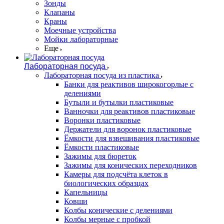
Зонды
Клапаны
Краны
Моечные устройства
Мойки лабораторные
Еще
Лабораторная посуда
Лабораторная посуда из пластика
Банки для реактивов широкогорлые с
делениями
Бутыли и бутылки пластиковые
Ванночки для реактивов пластиковые
Воронки пластиковые
Держатели для воронок пластиковые
Ёмкости для взвешивания пластиковые
Ёмкости пластиковые
Зажимы для бюреток
Зажимы для конических переходников
Камеры для подсчёта клеток в
биологических образцах
Капельницы
Ковши
Колбы конические с делениями
Колбы мерные с пробкой