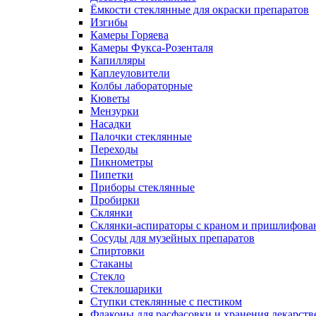
Ёмкости стеклянные для окраски препаратов
Изгибы
Камеры Горяева
Камеры Фукса-Розенталя
Капилляры
Каплеуловители
Колбы лабораторные
Кюветы
Мензурки
Насадки
Палочки стеклянные
Переходы
Пикнометры
Пипетки
Приборы стеклянные
Пробирки
Склянки
Склянки-аспираторы с краном и пришлифован
Сосуды для музейных препаратов
Спиртовки
Стаканы
Стекло
Стеклошарики
Ступки стеклянные с пестиком
Флаконы для расфасовки и хранения лекарств