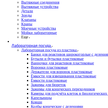
Вытяжные соединения
Вытяжные устройства
Детали
Зонды
Клапаны
Краны
Моечные устройства
Мойки лабораторные
Еще
Лабораторная посуда
Лабораторная посуда из пластика
Банки для реактивов широкогорлые с делени
Бутыли и бутылки пластиковые
Ванночки для реактивов пластиковые
Воронки пластиковые
Держатели для воронок пластиковые
Ёмкости для взвешивания пластиковые
Ёмкости пластиковые
Зажимы для бюреток
Зажимы для конических переходников
Камеры для подсчёта клеток в биологических
Капельницы
Ковши
Колбы конические с делениями