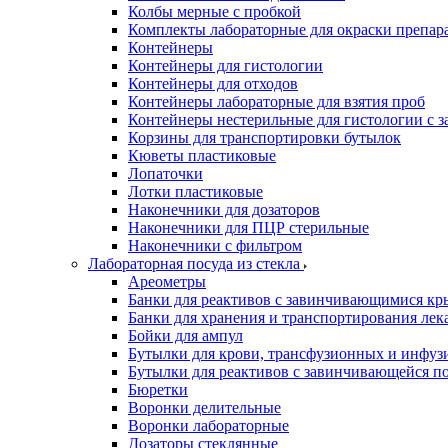
Колбы мерные с пробкой
Комплекты лабораторные для окраски препар
Контейнеры
Контейнеры для гистологии
Контейнеры для отходов
Контейнеры лабораторные для взятия проб
Контейнеры нестерильные для гистологии с 
Корзины для транспортировки бутылок
Кюветы пластиковые
Лопаточки
Лотки пластиковые
Наконечники для дозаторов
Наконечники для ПЦР стерильные
Наконечники с фильтром
Лабораторная посуда из стекла
Ареометры
Банки для реактивов с завинчивающимися к
Банки для хранения и транспортирования лек
Бойки для ампул
Бутылки для крови, трансфузионных и инфуз
Бутылки для реактивов с завинчивающейся 
Бюретки
Воронки делительные
Воронки лабораторные
Дозаторы стеклянные