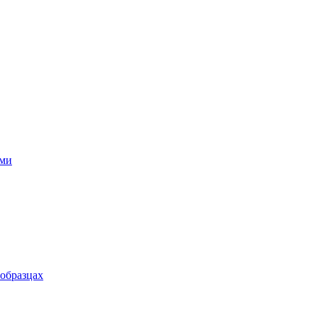
ями
 образцах