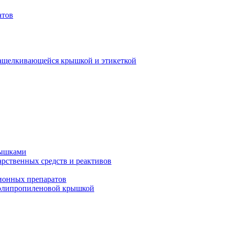
атов
защелкивающейся крышкой и этикеткой
рышками
арственных средств и реактивов
ионных препаратов
полипропиленовой крышкой