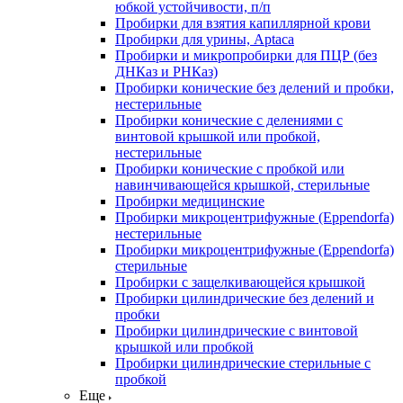
юбкой устойчивости, п/п
Пробирки для взятия капиллярной крови
Пробирки для урины, Aptaca
Пробирки и микропробирки для ПЦР (без
ДНКаз и РНКаз)
Пробирки конические без делений и пробки,
нестерильные
Пробирки конические с делениями с
винтовой крышкой или пробкой,
нестерильные
Пробирки конические с пробкой или
навинчивающейся крышкой, стерильные
Пробирки медицинские
Пробирки микроцентрифужные (Eppendorfа)
нестерильные
Пробирки микроцентрифужные (Eppendorfа)
стерильные
Пробирки с защелкивающейся крышкой
Пробирки цилиндрические без делений и
пробки
Пробирки цилиндрические с винтовой
крышкой или пробкой
Пробирки цилиндрические стерильные с
пробкой
Еще