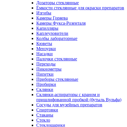
Дозаторы стеклянные
Ёмкости стеклянные для окраски препаратов
Изгибы
Камеры Горяева
Камеры Фукса-Розенталя
Капилляры
Каплеуловители
Колбы лабораторные
Кюветы
Мензурки
Насадки
Палочки стеклянные
Переходы
Пикнометры
Пипетки
Приборы стеклянные
Пробирки
Склянки
Склянки-аспираторы с краном и
пришлифованной пробкой (бутыль Вульфа)
Сосуды для музейных препаратов
Спиртовки
Стаканы
Стекло
Стеклошарики