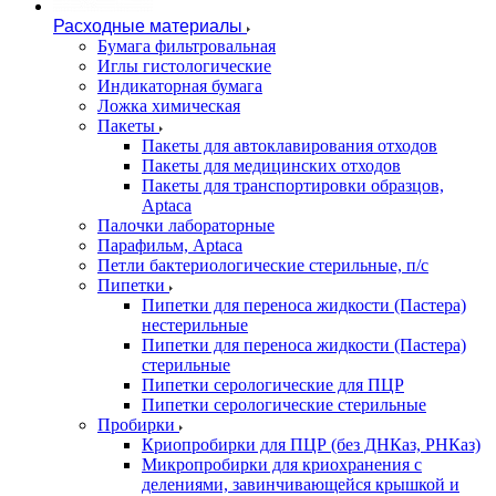
Расходные материалы
Бумага фильтровальная
Иглы гистологические
Индикаторная бумага
Ложка химическая
Пакеты
Пакеты для автоклавирования отходов
Пакеты для медицинских отходов
Пакеты для транспортировки образцов,
Aptaca
Палочки лабораторные
Парафильм, Aptaca
Петли бактериологические стерильные, п/с
Пипетки
Пипетки для переноса жидкости (Пастера)
нестерильные
Пипетки для переноса жидкости (Пастера)
стерильные
Пипетки серологические для ПЦР
Пипетки серологические стерильные
Пробирки
Криопробирки для ПЦР (без ДНКаз, РНКаз)
Микропробирки для криохранения с
делениями, завинчивающейся крышкой и