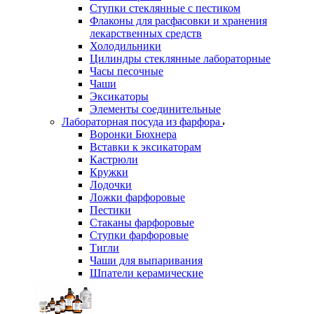
Ступки стеклянные с пестиком
Флаконы для расфасовки и хранения
лекарственных средств
Холодильники
Цилиндры стеклянные лабораторные
Часы песочные
Чаши
Эксикаторы
Элементы соединительные
Лабораторная посуда из фарфора
Воронки Бюхнера
Вставки к эксикаторам
Кастрюли
Кружки
Лодочки
Ложки фарфоровые
Пестики
Стаканы фарфоровые
Ступки фарфоровые
Тигли
Чаши для выпаривания
Шпатели керамические