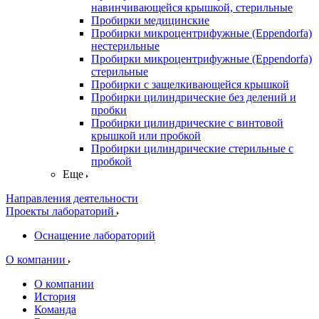
навинчивающейся крышкой, стерильные
Пробирки медицинские
Пробирки микроцентрифужные (Eppendorfа)
нестерильные
Пробирки микроцентрифужные (Eppendorfа)
стерильные
Пробирки с защелкивающейся крышкой
Пробирки цилиндрические без делений и
пробки
Пробирки цилиндрические с винтовой
крышкой или пробкой
Пробирки цилиндрические стерильные с
пробкой
Еще
Направления деятельности
Проекты лабораторий
Оснащение лабораторий
О компании
О компании
История
Команда