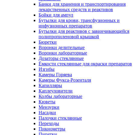
Банки для хранения и транспортирования
лекарственных средств и реактивов
Бойки для ампул
Бутылки для крови, трансфузионных и
инфузионных препаратов
Бутылки для реактивов с завинчивающейся
полипропиленовой крышкой
Бюретки
Воронки делительные
Воронки лабораторные
Дозаторы стеклянные
Ёмкости стеклянные для окраски препаратов
Изгибы
Камеры Горяева
Камеры Фукса-Розенталя
Капилляры
Каплеуловители
Колбы лабораторные
Кюветы
Мензурки
Насадки
Палочки стеклянные
Переходы
Пикнометры
Пипетки