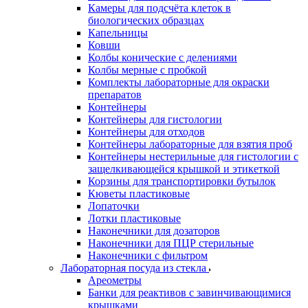
Камеры для подсчёта клеток в
биологических образцах
Капельницы
Ковши
Колбы конические с делениями
Колбы мерные с пробкой
Комплекты лабораторные для окраски
препаратов
Контейнеры
Контейнеры для гистологии
Контейнеры для отходов
Контейнеры лабораторные для взятия проб
Контейнеры нестерильные для гистологии с
защелкивающейся крышкой и этикеткой
Корзины для транспортировки бутылок
Кюветы пластиковые
Лопаточки
Лотки пластиковые
Наконечники для дозаторов
Наконечники для ПЦР стерильные
Наконечники с фильтром
Лабораторная посуда из стекла
Ареометры
Банки для реактивов с завинчивающимися
крышками