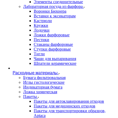
Элементы соединительные
Лабораторная посуда из фарфора
Воронки Бюхнера
Вставки к эксикаторам
Кастрюли
Кружки
Лодочки
Ложки фарфоровые
Пестики
Стаканы фарфоровые
Ступки фарфоровые
Тигли
Чаши для выпаривания
Шпатели керамические
Расходные материалы
Бумага фильтровальная
Иглы гистологические
Индикаторная бумага
Ложка химическая
Пакеты
Пакеты для автоклавирования отходов
Пакеты для медицинских отходов
Пакеты для транспортировки образцов,
Aptaca