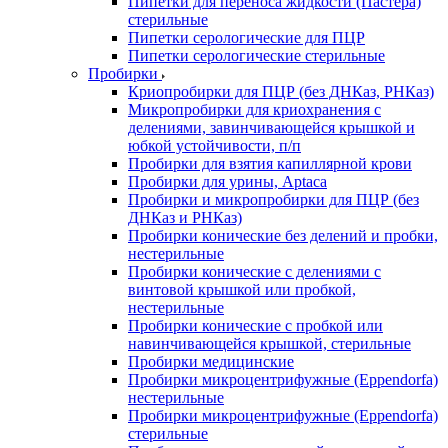
Пипетки для переноса жидкости (Пастера)
стерильные
Пипетки серологические для ПЦР
Пипетки серологические стерильные
Пробирки
Криопробирки для ПЦР (без ДНКаз, РНКаз)
Микропробирки для криохранения с
делениями, завинчивающейся крышкой и
юбкой устойчивости, п/п
Пробирки для взятия капиллярной крови
Пробирки для урины, Aptaca
Пробирки и микропробирки для ПЦР (без
ДНКаз и РНКаз)
Пробирки конические без делений и пробки,
нестерильные
Пробирки конические с делениями с
винтовой крышкой или пробкой,
нестерильные
Пробирки конические с пробкой или
навинчивающейся крышкой, стерильные
Пробирки медицинские
Пробирки микроцентрифужные (Eppendorfа)
нестерильные
Пробирки микроцентрифужные (Eppendorfа)
стерильные