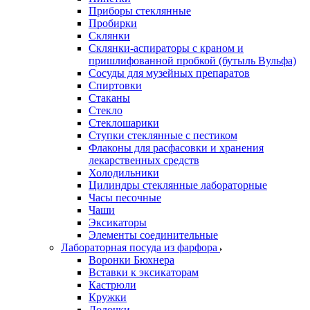
Приборы стеклянные
Пробирки
Склянки
Склянки-аспираторы с краном и
пришлифованной пробкой (бутыль Вульфа)
Сосуды для музейных препаратов
Спиртовки
Стаканы
Стекло
Стеклошарики
Ступки стеклянные с пестиком
Флаконы для расфасовки и хранения
лекарственных средств
Холодильники
Цилиндры стеклянные лабораторные
Часы песочные
Чаши
Эксикаторы
Элементы соединительные
Лабораторная посуда из фарфора
Воронки Бюхнера
Вставки к эксикаторам
Кастрюли
Кружки
Лодочки