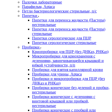
Палочки лабораторные
Парафильм, Aptaca
Петли бактериологические стерильные, п/с
Пипетки
Пипетки для переноса жидкости (Пастера)
нестерильные
Пипетки для переноса жидкости (Пастера)
стерильные
Пипетки серологические для ПЦР
Пипетки серологические стерильные
Пробирки
Криопробирки для ПЦР (без ДНКаз, РНКаз)
Микропробирки для криохранения с
делениями, завинчивающейся крышкой и
юбкой устойчивости, п/п
Пробирки для взятия капиллярной крови
Пробирки для урины, Aptaca
Пробирки и микропробирки для ПЦР (без
ДНКаз и РНКаз)
Пробирки конические без делений и пробки,
нестерильные
Пробирки конические с делениями с
винтовой крышкой или пробкой,
нестерильные
Пробирки конические с пробкой или