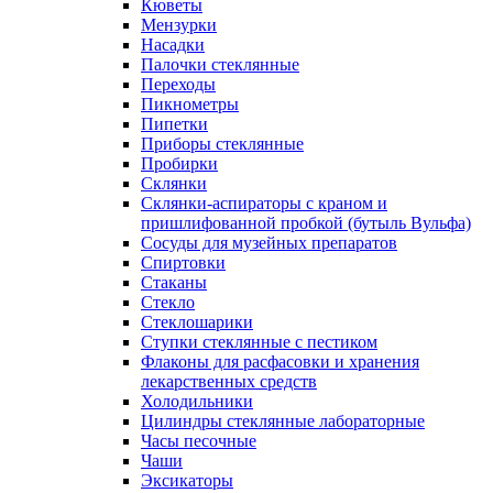
Кюветы
Мензурки
Насадки
Палочки стеклянные
Переходы
Пикнометры
Пипетки
Приборы стеклянные
Пробирки
Склянки
Склянки-аспираторы с краном и
пришлифованной пробкой (бутыль Вульфа)
Сосуды для музейных препаратов
Спиртовки
Стаканы
Стекло
Стеклошарики
Ступки стеклянные с пестиком
Флаконы для расфасовки и хранения
лекарственных средств
Холодильники
Цилиндры стеклянные лабораторные
Часы песочные
Чаши
Эксикаторы