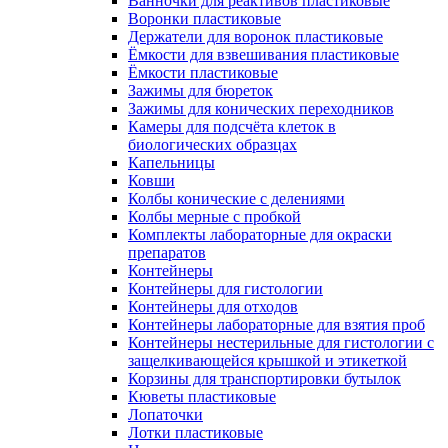
Ванночки для реактивов пластиковые
Воронки пластиковые
Держатели для воронок пластиковые
Ёмкости для взвешивания пластиковые
Ёмкости пластиковые
Зажимы для бюреток
Зажимы для конических переходников
Камеры для подсчёта клеток в
биологических образцах
Капельницы
Ковши
Колбы конические с делениями
Колбы мерные с пробкой
Комплекты лабораторные для окраски
препаратов
Контейнеры
Контейнеры для гистологии
Контейнеры для отходов
Контейнеры лабораторные для взятия проб
Контейнеры нестерильные для гистологии с
защелкивающейся крышкой и этикеткой
Корзины для транспортировки бутылок
Кюветы пластиковые
Лопаточки
Лотки пластиковые