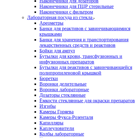
Наконечники для дозаторов
Наконечники для ПЦР стерильные
Наконечники с фильтром
Лабораторная посуда из стекла
Ареометры
Банки для реактивов с завинчивающимися
крышками
Банки для хранения и транспортирования
лекарственных средств и реактивов
Бойки для ампул
Бутылки для крови, трансфузионных и
инфузионных препаратов
Бутылки для реактивов с завинчивающейся
полипропиленовой крышкой
Бюретки
Воронки делительные
Воронки лабораторные
Дозаторы стеклянные
Ёмкости стеклянные для окраски препаратов
Изгибы
Камеры Горяева
Камеры Фукса-Розенталя
Капилляры
Каплеуловители
Колбы лабораторные