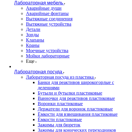
Лабораторная мебель
Аварийные души
Аварийные фонтаны
Вытяжные соединения
Вытяжные устройства
Детали
Зонды
Клапаны
Краны
Моечные устройства
Мойки лабораторные
Еще
Лабораторная посуда
Лабораторная посуда из пластика
Банки для реактивов широкогорлые с
делениями
Бутыли и бутылки пластиковые
Ванночки для реактивов пластиковые
Воронки пластиковые
Держатели для воронок пластиковые
Ёмкости для взвешивания пластиковые
Ёмкости пластиковые
Зажимы для бюреток
Зажимы для конических переходников