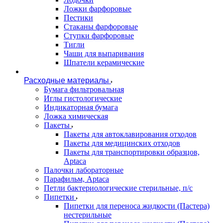
Ложки фарфоровые
Пестики
Стаканы фарфоровые
Ступки фарфоровые
Тигли
Чаши для выпаривания
Шпатели керамические
Расходные материалы
Бумага фильтровальная
Иглы гистологические
Индикаторная бумага
Ложка химическая
Пакеты
Пакеты для автоклавирования отходов
Пакеты для медицинских отходов
Пакеты для транспортировки образцов,
Aptaca
Палочки лабораторные
Парафильм, Aptaca
Петли бактериологические стерильные, п/с
Пипетки
Пипетки для переноса жидкости (Пастера)
нестерильные