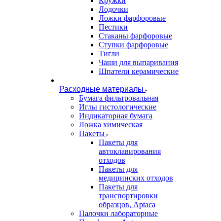
Кружки
Лодочки
Ложки фарфоровые
Пестики
Стаканы фарфоровые
Ступки фарфоровые
Тигли
Чаши для выпаривания
Шпатели керамические
Расходные материалы
Бумага фильтровальная
Иглы гистологические
Индикаторная бумага
Ложка химическая
Пакеты
Пакеты для
автоклавирования
отходов
Пакеты для
медицинских отходов
Пакеты для
транспортировки
образцов, Aptaca
Палочки лабораторные