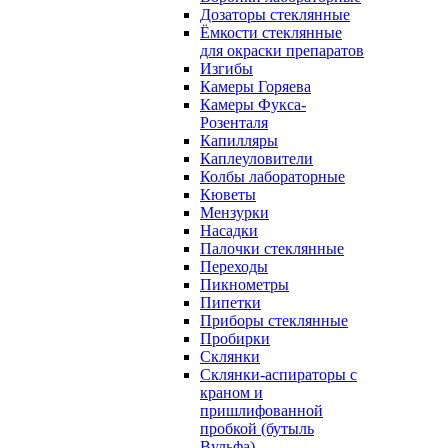
Дозаторы стеклянные
Ёмкости стеклянные
для окраски препаратов
Изгибы
Камеры Горяева
Камеры Фукса-
Розенталя
Капилляры
Каплеуловители
Колбы лабораторные
Кюветы
Мензурки
Насадки
Палочки стеклянные
Переходы
Пикнометры
Пипетки
Приборы стеклянные
Пробирки
Склянки
Склянки-аспираторы с
краном и
пришлифованной
пробкой (бутыль
Вульфа)