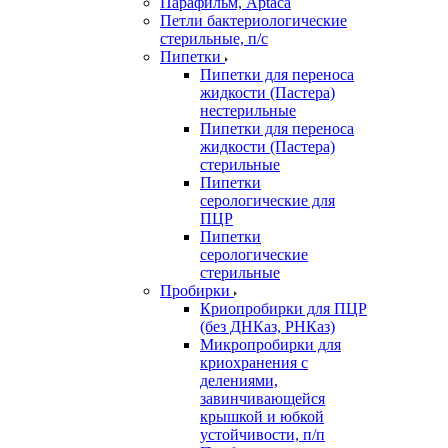
Парафильм, Aptaca
Петли бактериологические
стерильные, п/с
Пипетки
Пипетки для переноса
жидкости (Пастера)
нестерильные
Пипетки для переноса
жидкости (Пастера)
стерильные
Пипетки
серологические для
ПЦР
Пипетки
серологические
стерильные
Пробирки
Криопробирки для ПЦР
(без ДНКаз, РНКаз)
Микропробирки для
криохранения с
делениями,
завинчивающейся
крышкой и юбкой
устойчивости, п/п