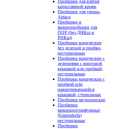
Пробирки для взятия
капиллярной крови
Пробирки для урины,
Aptaca
Пробирки и
микропробирки для
ПЦР (без ДНКаз и
РНКаз)
Пробирки конические
без делений и пробки,
нестерильные
Пробирки конические с
делениями с винтовой
крышкой или пробкой,
нестерильные
Пробирки конические с
пробкой или
навинчивающейся
крышкой, стерильные
Пробирки медицинские
Пробирки
микроцентрифужные
(Eppendorfа)
нестерильные
Пробирки