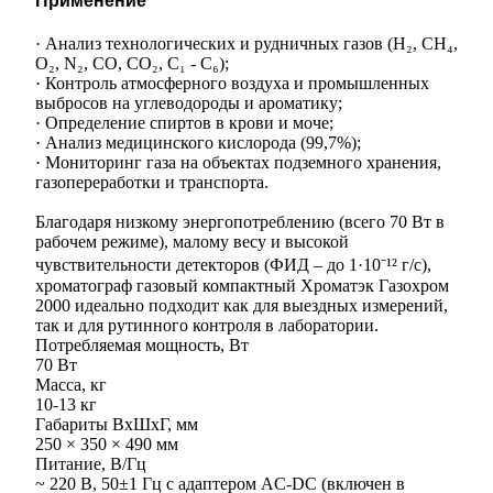
Применение
· Анализ технологических и рудничных газов (H₂, CH₄,
O₂, N₂, CO, CO₂, C₁ - C₆);
· Контроль атмосферного воздуха и промышленных
выбросов на углеводороды и ароматику;
· Определение спиртов в крови и моче;
· Анализ медицинского кислорода (99,7%);
· Мониторинг газа на объектах подземного хранения,
газопереработки и транспорта.
Благодаря низкому энергопотреблению (всего 70 Вт в
рабочем режиме), малому весу и высокой
чувствительности детекторов (ФИД – до 1·10⁻¹² г/с),
хроматограф газовый компактный Хроматэк Газохром
2000 идеально подходит как для выездных измерений,
так и для рутинного контроля в лаборатории.
Потребляемая мощность, Вт
70 Вт
Масса, кг
10-13 кг
Габариты ВхШхГ, мм
250 × 350 × 490 мм
Питание, В/Гц
~ 220 В, 50±1 Гц с адаптером AC-DC (включен в