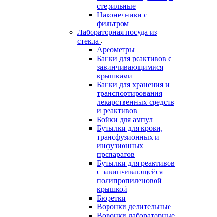
стерильные
Наконечники с
фильтром
Лабораторная посуда из
стекла
Ареометры
Банки для реактивов с
завинчивающимися
крышками
Банки для хранения и
транспортирования
лекарственных средств
и реактивов
Бойки для ампул
Бутылки для крови,
трансфузионных и
инфузионных
препаратов
Бутылки для реактивов
с завинчивающейся
полипропиленовой
крышкой
Бюретки
Воронки делительные
Воронки лабораторные