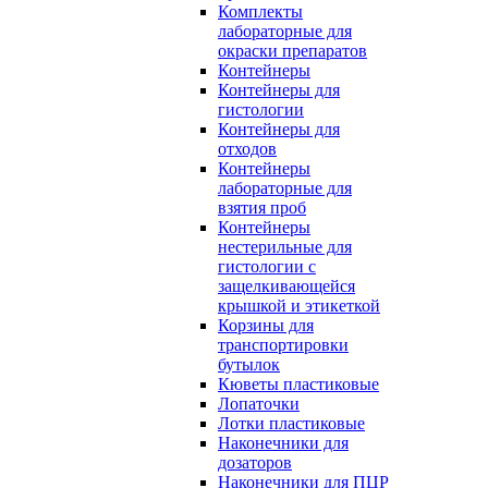
Комплекты
лабораторные для
окраски препаратов
Контейнеры
Контейнеры для
гистологии
Контейнеры для
отходов
Контейнеры
лабораторные для
взятия проб
Контейнеры
нестерильные для
гистологии с
защелкивающейся
крышкой и этикеткой
Корзины для
транспортировки
бутылок
Кюветы пластиковые
Лопаточки
Лотки пластиковые
Наконечники для
дозаторов
Наконечники для ПЦР