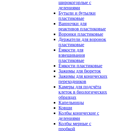
широкогорлые с
делениями
Бутыли и бутылки
пластиковые
Ванночки для
реактивов пластиковые
Воронки пластиковые
Держатели для воронок
пластиковые
Ёмкости для
взвешивания
пластиковые
Ёмкости пластиковые
Зажимы для бюреток
Зажимы для конических
переходников
Камеры для подсчёта
клеток в биологических
образцах
Капельницы
Ковши
Колбы конические с
делениями
Колбы мерные с
пробкой