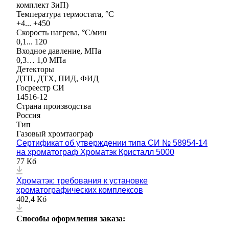
комплект ЗиП)
Температура термостата, °C
+4... +450
Скорость нагрева, °С/мин
0,1... 120
Входное давление, МПа
0,3… 1,0 МПа
Детекторы
ДТП, ДТХ, ПИД, ФИД
Госреестр СИ
14516-12
Страна производства
Россия
Тип
Газовый хромтаограф
Сертификат об утверждении типа СИ № 58954-14
на хроматограф Хроматэк Кристалл 5000
77 Кб
Хроматэк: требования к установке
хроматографических комплексов
402,4 Кб
Способы оформления заказа: