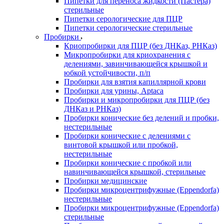
Пипетки для переноса жидкости (Пастера)
стерильные
Пипетки серологические для ПЦР
Пипетки серологические стерильные
Пробирки
Криопробирки для ПЦР (без ДНКаз, РНКаз)
Микропробирки для криохранения с
делениями, завинчивающейся крышкой и
юбкой устойчивости, п/п
Пробирки для взятия капиллярной крови
Пробирки для урины, Aptaca
Пробирки и микропробирки для ПЦР (без
ДНКаз и РНКаз)
Пробирки конические без делений и пробки,
нестерильные
Пробирки конические с делениями с
винтовой крышкой или пробкой,
нестерильные
Пробирки конические с пробкой или
навинчивающейся крышкой, стерильные
Пробирки медицинские
Пробирки микроцентрифужные (Eppendorfа)
нестерильные
Пробирки микроцентрифужные (Eppendorfа)
стерильные