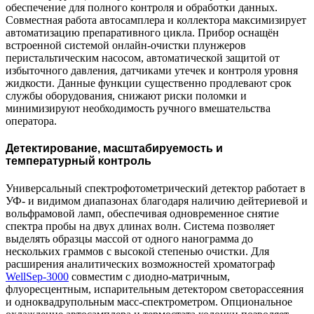
обеспечение для полного контроля и обработки данных.
Совместная работа автосамплера и коллектора максимизирует
автоматизацию препаративного цикла. Прибор оснащён
встроенной системой онлайн-очистки плунжеров
перистальтическим насосом, автоматической защитой от
избыточного давления, датчиками утечек и контроля уровня
жидкости. Данные функции существенно продлевают срок
службы оборудования, снижают риски поломки и
минимизируют необходимость ручного вмешательства
оператора.
Детектирование, масштабируемость и
температурный контроль
Универсальный спектрофотометрический детектор работает в
УФ- и видимом диапазонах благодаря наличию дейтериевой и
вольфрамовой ламп, обеспечивая одновременное снятие
спектра пробы на двух длинах волн. Система позволяет
выделять образцы массой от одного нанограмма до
нескольких граммов с высокой степенью очистки. Для
расширения аналитических возможностей хроматограф
WellSep-3000
совместим с диодно-матричным,
флуоресцентным, испарительным детектором светорассеяния
и одноквадрупольным масс-спектрометром. Опциональное