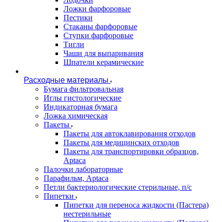
Ложки фарфоровые
Пестики
Стаканы фарфоровые
Ступки фарфоровые
Тигли
Чаши для выпаривания
Шпатели керамические
Расходные материалы
Бумага фильтровальная
Иглы гистологические
Индикаторная бумага
Ложка химическая
Пакеты
Пакеты для автоклавирования отходов
Пакеты для медицинских отходов
Пакеты для транспортировки образцов,
Aptaca
Палочки лабораторные
Парафильм, Aptaca
Петли бактериологические стерильные, п/с
Пипетки
Пипетки для переноса жидкости (Пастера)
нестерильные