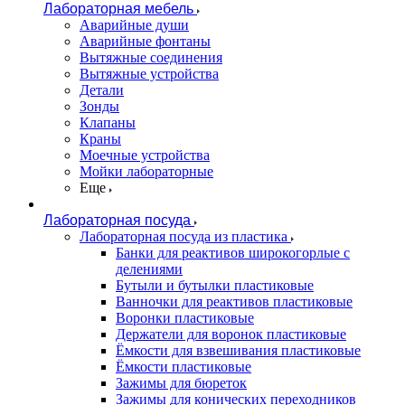
Лабораторная мебель
Аварийные души
Аварийные фонтаны
Вытяжные соединения
Вытяжные устройства
Детали
Зонды
Клапаны
Краны
Моечные устройства
Мойки лабораторные
Еще
Лабораторная посуда
Лабораторная посуда из пластика
Банки для реактивов широкогорлые с
делениями
Бутыли и бутылки пластиковые
Ванночки для реактивов пластиковые
Воронки пластиковые
Держатели для воронок пластиковые
Ёмкости для взвешивания пластиковые
Ёмкости пластиковые
Зажимы для бюреток
Зажимы для конических переходников