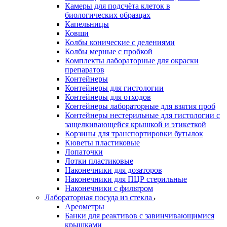
Камеры для подсчёта клеток в
биологических образцах
Капельницы
Ковши
Колбы конические с делениями
Колбы мерные с пробкой
Комплекты лабораторные для окраски
препаратов
Контейнеры
Контейнеры для гистологии
Контейнеры для отходов
Контейнеры лабораторные для взятия проб
Контейнеры нестерильные для гистологии с
защелкивающейся крышкой и этикеткой
Корзины для транспортировки бутылок
Кюветы пластиковые
Лопаточки
Лотки пластиковые
Наконечники для дозаторов
Наконечники для ПЦР стерильные
Наконечники с фильтром
Лабораторная посуда из стекла
Ареометры
Банки для реактивов с завинчивающимися
крышками