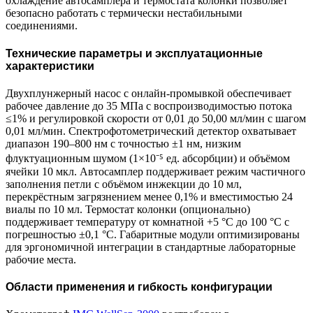
охлаждение автосамплера и термостата колонки позволяет
безопасно работать с термически нестабильными
соединениями.
Технические параметры и эксплуатационные
характеристики
Двухплунжерный насос с онлайн-промывкой обеспечивает
рабочее давление до 35 МПа с воспроизводимостью потока
≤1% и регулировкой скорости от 0,01 до 50,00 мл/мин с шагом
0,01 мл/мин. Спектрофотометрический детектор охватывает
диапазон 190–800 нм с точностью ±1 нм, низким
флуктуационным шумом (1×10⁻⁵ ед. абсорбции) и объёмом
ячейки 10 мкл. Автосамплер поддерживает режим частичного
заполнения петли с объёмом инжекции до 10 мл,
перекрёстным загрязнением менее 0,1% и вместимостью 24
виалы по 10 мл. Термостат колонки (опционально)
поддерживает температуру от комнатной +5 °C до 100 °C с
погрешностью ±0,1 °C. Габаритные модули оптимизированы
для эргономичной интеграции в стандартные лабораторные
рабочие места.
Области применения и гибкость конфигурации