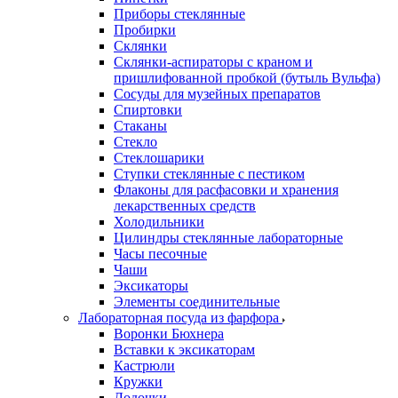
Приборы стеклянные
Пробирки
Склянки
Склянки-аспираторы с краном и
пришлифованной пробкой (бутыль Вульфа)
Сосуды для музейных препаратов
Спиртовки
Стаканы
Стекло
Стеклошарики
Ступки стеклянные с пестиком
Флаконы для расфасовки и хранения
лекарственных средств
Холодильники
Цилиндры стеклянные лабораторные
Часы песочные
Чаши
Эксикаторы
Элементы соединительные
Лабораторная посуда из фарфора
Воронки Бюхнера
Вставки к эксикаторам
Кастрюли
Кружки
Лодочки