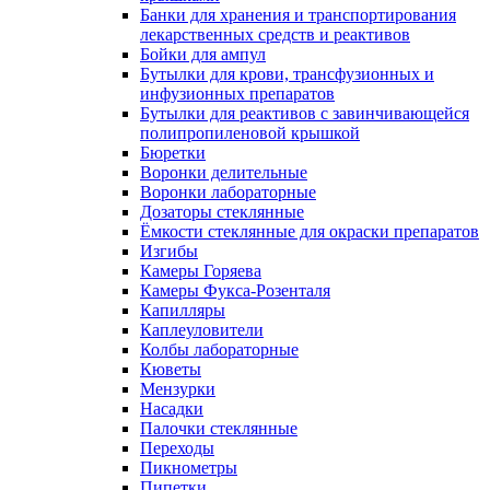
Банки для хранения и транспортирования
лекарственных средств и реактивов
Бойки для ампул
Бутылки для крови, трансфузионных и
инфузионных препаратов
Бутылки для реактивов с завинчивающейся
полипропиленовой крышкой
Бюретки
Воронки делительные
Воронки лабораторные
Дозаторы стеклянные
Ёмкости стеклянные для окраски препаратов
Изгибы
Камеры Горяева
Камеры Фукса-Розенталя
Капилляры
Каплеуловители
Колбы лабораторные
Кюветы
Мензурки
Насадки
Палочки стеклянные
Переходы
Пикнометры
Пипетки