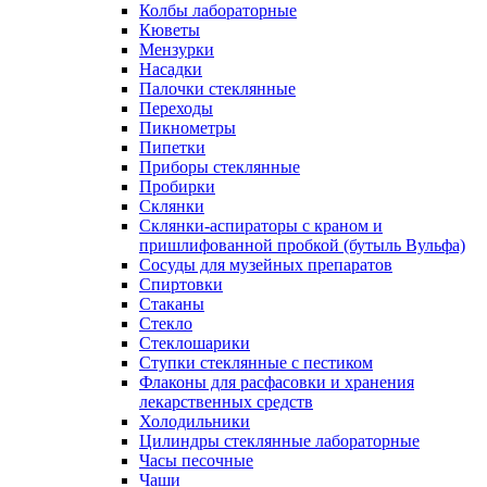
Колбы лабораторные
Кюветы
Мензурки
Насадки
Палочки стеклянные
Переходы
Пикнометры
Пипетки
Приборы стеклянные
Пробирки
Склянки
Склянки-аспираторы с краном и
пришлифованной пробкой (бутыль Вульфа)
Сосуды для музейных препаратов
Спиртовки
Стаканы
Стекло
Стеклошарики
Ступки стеклянные с пестиком
Флаконы для расфасовки и хранения
лекарственных средств
Холодильники
Цилиндры стеклянные лабораторные
Часы песочные
Чаши