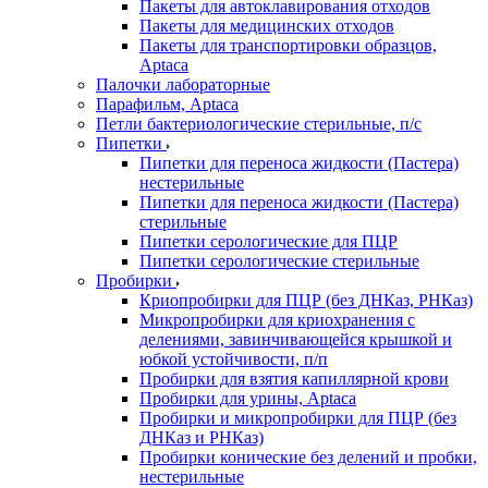
Пакеты для автоклавирования отходов
Пакеты для медицинских отходов
Пакеты для транспортировки образцов,
Aptaca
Палочки лабораторные
Парафильм, Aptaca
Петли бактериологические стерильные, п/с
Пипетки
Пипетки для переноса жидкости (Пастера)
нестерильные
Пипетки для переноса жидкости (Пастера)
стерильные
Пипетки серологические для ПЦР
Пипетки серологические стерильные
Пробирки
Криопробирки для ПЦР (без ДНКаз, РНКаз)
Микропробирки для криохранения с
делениями, завинчивающейся крышкой и
юбкой устойчивости, п/п
Пробирки для взятия капиллярной крови
Пробирки для урины, Aptaca
Пробирки и микропробирки для ПЦР (без
ДНКаз и РНКаз)
Пробирки конические без делений и пробки,
нестерильные