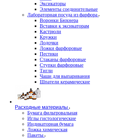
Эксикаторы
Элементы соединительные
Лабораторная посуда из фарфора
Воронки Бюхнера
Вставки к эксикаторам
Кастрюли
Кружки
Лодочки
Ложки фарфоровые
Пестики
Стаканы фарфоровые
Ступки фарфоровые
Тигли
Чаши для выпаривания
Шпатели керамические
Расходные материалы
Бумага фильтровальная
Иглы гистологические
Индикаторная бумага
Ложка химическая
Пакеты