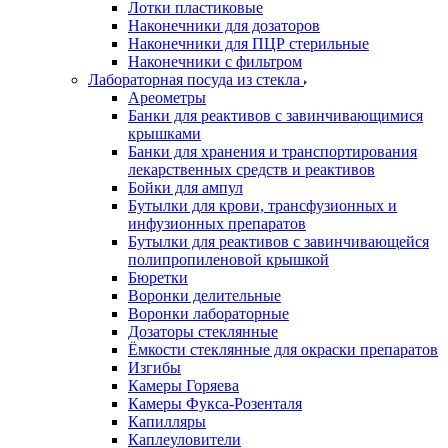
Лотки пластиковые
Наконечники для дозаторов
Наконечники для ПЦР стерильные
Наконечники с фильтром
Лабораторная посуда из стекла
Ареометры
Банки для реактивов с завинчивающимися
крышками
Банки для хранения и транспортирования
лекарственных средств и реактивов
Бойки для ампул
Бутылки для крови, трансфузионных и
инфузионных препаратов
Бутылки для реактивов с завинчивающейся
полипропиленовой крышкой
Бюретки
Воронки делительные
Воронки лабораторные
Дозаторы стеклянные
Ёмкости стеклянные для окраски препаратов
Изгибы
Камеры Горяева
Камеры Фукса-Розенталя
Капилляры
Каплеуловители