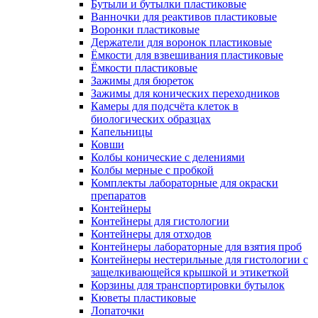
Бутыли и бутылки пластиковые
Ванночки для реактивов пластиковые
Воронки пластиковые
Держатели для воронок пластиковые
Ёмкости для взвешивания пластиковые
Ёмкости пластиковые
Зажимы для бюреток
Зажимы для конических переходников
Камеры для подсчёта клеток в
биологических образцах
Капельницы
Ковши
Колбы конические с делениями
Колбы мерные с пробкой
Комплекты лабораторные для окраски
препаратов
Контейнеры
Контейнеры для гистологии
Контейнеры для отходов
Контейнеры лабораторные для взятия проб
Контейнеры нестерильные для гистологии с
защелкивающейся крышкой и этикеткой
Корзины для транспортировки бутылок
Кюветы пластиковые
Лопаточки