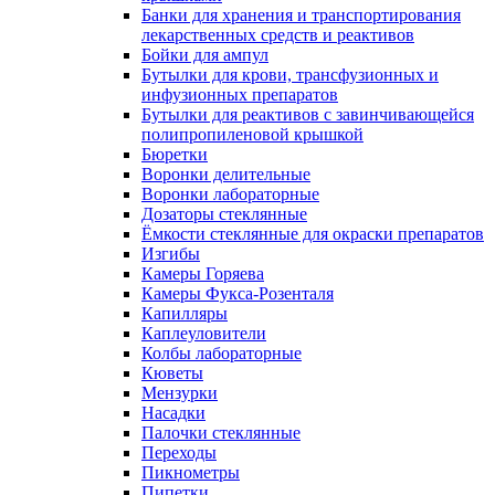
Банки для хранения и транспортирования
лекарственных средств и реактивов
Бойки для ампул
Бутылки для крови, трансфузионных и
инфузионных препаратов
Бутылки для реактивов с завинчивающейся
полипропиленовой крышкой
Бюретки
Воронки делительные
Воронки лабораторные
Дозаторы стеклянные
Ёмкости стеклянные для окраски препаратов
Изгибы
Камеры Горяева
Камеры Фукса-Розенталя
Капилляры
Каплеуловители
Колбы лабораторные
Кюветы
Мензурки
Насадки
Палочки стеклянные
Переходы
Пикнометры
Пипетки