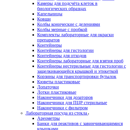
Камеры для подсчёта клеток в
биологических образцах
Капельницы
Ковши
Колбы конические с делениями
Колбы мерные с пробкой
Комплекты лабораторные для окраски
препаратов
Контейнеры
Контейнеры для гистологии
Контейнеры для отходов
Контейнеры лабораторные для взятия проб
Контейнеры нестерильные для гистологии с
защелкивающейся крышкой и этикеткой
Корзины для транспортировки бутылок
Кюветы пластиковые
Лопаточки
Лотки пластиковые
Наконечники для дозаторов
Наконечники для ПЦР стерильные
Наконечники с фильтром
Лабораторная посуда из стекла
Ареометры
Банки для реактивов с завинчивающимися
крышками