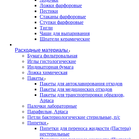
Ложки фарфоровые
Пестики
Стаканы фарфоровые
Ступки фарфоровые
Тигли
Чаши для выпаривания
Шпатели керамические
Расходные материалы
Бумага фильтровальная
Иглы гистологические
Индикаторная бумага
Ложка химическая
Пакеты
Пакеты для автоклавирования отходов
Пакеты для медицинских отходов
Пакеты для транспортировки образцов,
Aptaca
Палочки лабораторные
Парафильм, Aptaca
Петли бактериологические стерильные, п/с
Пипетки
Пипетки для переноса жидкости (Пастера)
нестерильные