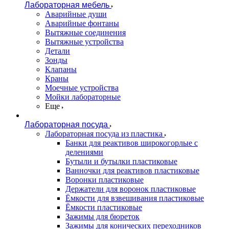
Лабораторная мебель
Аварийные души
Аварийные фонтаны
Вытяжные соединения
Вытяжные устройства
Детали
Зонды
Клапаны
Краны
Моечные устройства
Мойки лабораторные
Еще
Лабораторная посуда
Лабораторная посуда из пластика
Банки для реактивов широкогорлые с
делениями
Бутыли и бутылки пластиковые
Ванночки для реактивов пластиковые
Воронки пластиковые
Держатели для воронок пластиковые
Ёмкости для взвешивания пластиковые
Ёмкости пластиковые
Зажимы для бюреток
Зажимы для конических переходников