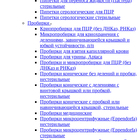
Пипетки для переноса жидкости (Пастера)
стерильные
Пипетки серологические для ПЦР
Пипетки серологические стерильные
Пробирки
Криопробирки для ПЦР (без ДНКаз, РНКаз)
Микропробирки для криохранения с
делениями, завинчивающейся крышкой и
юбкой устойчивости, п/п
Пробирки для взятия капиллярной крови
Пробирки для урины, Aptaca
Пробирки и микропробирки для ПЦР (без
ДНКаз и РНКаз)
Пробирки конические без делений и пробки,
нестерильные
Пробирки конические с делениями с
винтовой крышкой или пробкой,
нестерильные
Пробирки конические с пробкой или
навинчивающейся крышкой, стерильные
Пробирки медицинские
Пробирки микроцентрифужные (Eppendorfа)
нестерильные
Пробирки микроцентрифужные (Eppendorfа)
стерильные