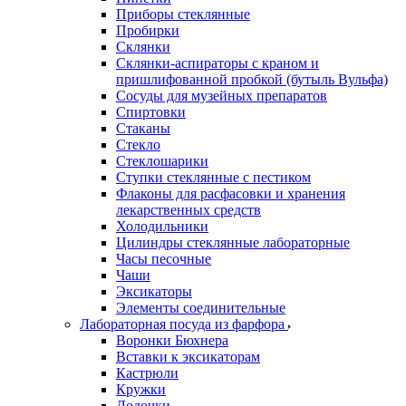
Приборы стеклянные
Пробирки
Склянки
Склянки-аспираторы с краном и
пришлифованной пробкой (бутыль Вульфа)
Сосуды для музейных препаратов
Спиртовки
Стаканы
Стекло
Стеклошарики
Ступки стеклянные с пестиком
Флаконы для расфасовки и хранения
лекарственных средств
Холодильники
Цилиндры стеклянные лабораторные
Часы песочные
Чаши
Эксикаторы
Элементы соединительные
Лабораторная посуда из фарфора
Воронки Бюхнера
Вставки к эксикаторам
Кастрюли
Кружки
Лодочки