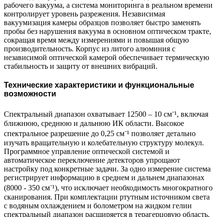
рабочего вакуума, а система мониторинга в реальном времени
контролирует уровень разрежения. Независимая
вакуумизация камеры образцов позволяет быстро заменять
пробы без нарушения вакуума в основном оптическом тракте,
сокращая время между измерениями и повышая общую
производительность. Корпус из литого алюминия с
независимой оптической камерой обеспечивает термическую
стабильность и защиту от внешних вибраций.
Технические характеристики и функциональные
возможности
Спектральный диапазон охватывает 12500 – 10 см⁻¹, включая
ближнюю, среднюю и дальнюю ИК области. Высокое
спектральное разрешение до 0,25 см⁻¹ позволяет детально
изучать вращательную и колебательную структуру молекул.
Программное управление оптической системой и
автоматическое переключение детекторов упрощают
настройку под конкретные задачи. За одно измерение система
регистрирует информацию в среднем и дальнем диапазонах
(8000 - 350 см⁻¹), что исключает необходимость многократного
сканирования. При комплектации ртутным источником света
с водяным охлаждением и болометром на жидком гелии
спектральный диапазон расширяется в терагерцовую область.