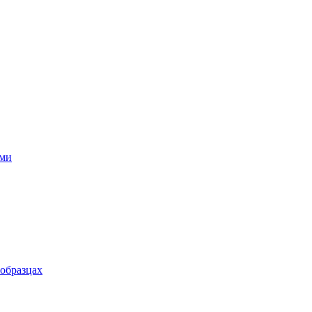
ями
 образцах