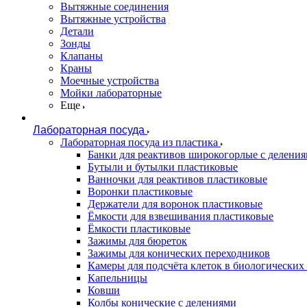
Вытяжные соединения
Вытяжные устройства
Детали
Зонды
Клапаны
Краны
Моечные устройства
Мойки лабораторные
Еще
Лабораторная посуда
Лабораторная посуда из пластика
Банки для реактивов широкогорлые с делени
Бутыли и бутылки пластиковые
Ванночки для реактивов пластиковые
Воронки пластиковые
Держатели для воронок пластиковые
Ёмкости для взвешивания пластиковые
Ёмкости пластиковые
Зажимы для бюреток
Зажимы для конических переходников
Камеры для подсчёта клеток в биологических
Капельницы
Ковши
Колбы конические с делениями