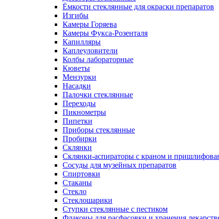
Ёмкости стеклянные для окраски препаратов
Изгибы
Камеры Горяева
Камеры Фукса-Розенталя
Капилляры
Каплеуловители
Колбы лабораторные
Кюветы
Мензурки
Насадки
Палочки стеклянные
Переходы
Пикнометры
Пипетки
Приборы стеклянные
Пробирки
Склянки
Склянки-аспираторы с краном и пришлифован
Сосуды для музейных препаратов
Спиртовки
Стаканы
Стекло
Стеклошарики
Ступки стеклянные с пестиком
Флаконы для расфасовки и хранения лекарств