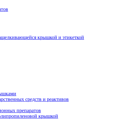
атов
защелкивающейся крышкой и этикеткой
рышками
арственных средств и реактивов
ионных препаратов
полипропиленовой крышкой