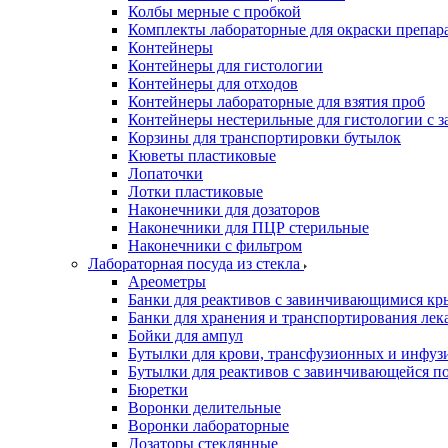
Колбы мерные с пробкой
Комплекты лабораторные для окраски препар
Контейнеры
Контейнеры для гистологии
Контейнеры для отходов
Контейнеры лабораторные для взятия проб
Контейнеры нестерильные для гистологии с 
Корзины для транспортировки бутылок
Кюветы пластиковые
Лопаточки
Лотки пластиковые
Наконечники для дозаторов
Наконечники для ПЦР стерильные
Наконечники с фильтром
Лабораторная посуда из стекла
Ареометры
Банки для реактивов с завинчивающимися к
Банки для хранения и транспортирования лек
Бойки для ампул
Бутылки для крови, трансфузионных и инфуз
Бутылки для реактивов с завинчивающейся 
Бюретки
Воронки делительные
Воронки лабораторные
Дозаторы стеклянные