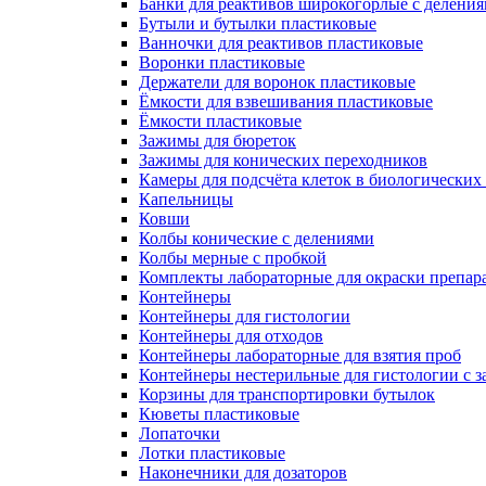
Банки для реактивов широкогорлые с делени
Бутыли и бутылки пластиковые
Ванночки для реактивов пластиковые
Воронки пластиковые
Держатели для воронок пластиковые
Ёмкости для взвешивания пластиковые
Ёмкости пластиковые
Зажимы для бюреток
Зажимы для конических переходников
Камеры для подсчёта клеток в биологических
Капельницы
Ковши
Колбы конические с делениями
Колбы мерные с пробкой
Комплекты лабораторные для окраски препар
Контейнеры
Контейнеры для гистологии
Контейнеры для отходов
Контейнеры лабораторные для взятия проб
Контейнеры нестерильные для гистологии с 
Корзины для транспортировки бутылок
Кюветы пластиковые
Лопаточки
Лотки пластиковые
Наконечники для дозаторов