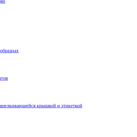
ями
 образцах
атов
защелкивающейся крышкой и этикеткой