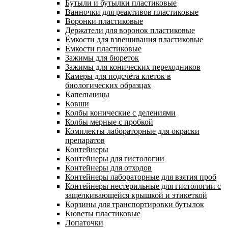
Бутыли и бутылки пластиковые
Ванночки для реактивов пластиковые
Воронки пластиковые
Держатели для воронок пластиковые
Ёмкости для взвешивания пластиковые
Ёмкости пластиковые
Зажимы для бюреток
Зажимы для конических переходников
Камеры для подсчёта клеток в
биологических образцах
Капельницы
Ковши
Колбы конические с делениями
Колбы мерные с пробкой
Комплекты лабораторные для окраски
препаратов
Контейнеры
Контейнеры для гистологии
Контейнеры для отходов
Контейнеры лабораторные для взятия проб
Контейнеры нестерильные для гистологии с
защелкивающейся крышкой и этикеткой
Корзины для транспортировки бутылок
Кюветы пластиковые
Лопаточки