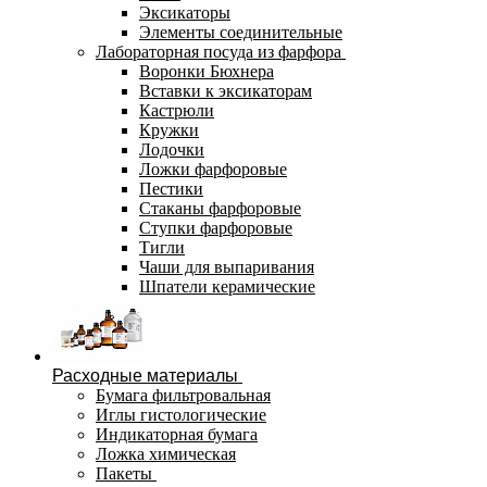
Эксикаторы
Элементы соединительные
Лабораторная посуда из фарфора
Воронки Бюхнера
Вставки к эксикаторам
Кастрюли
Кружки
Лодочки
Ложки фарфоровые
Пестики
Стаканы фарфоровые
Ступки фарфоровые
Тигли
Чаши для выпаривания
Шпатели керамические
Расходные материалы
Бумага фильтровальная
Иглы гистологические
Индикаторная бумага
Ложка химическая
Пакеты