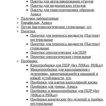
Пакеты для автоклавирования отходов
Пакеты для медицинских отходов
Пакеты для транспортировки образцов,
Aptaca
Палочки лабораторные
Парафильм, Aptaca
Петли бактериологические стерильные, п/с
Пипетки
Пипетки для переноса жидкости (Пастера)
нестерильные
Пипетки для переноса жидкости (Пастера)
стерильные
Пипетки серологические для ПЦР
Пипетки серологические стерильные
Пробирки
Криопробирки для ПЦР (без ДНКаз, РНКаз)
Микропробирки для криохранения с
делениями, завинчивающейся крышкой и
юбкой устойчивости, п/п
Пробирки для взятия капиллярной крови
Пробирки для урины, Aptaca
Пробирки и микропробирки для ПЦР (без
ДНКаз и РНКаз)
Пробирки конические без делений и пробки,
нестерильные