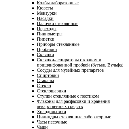
Колбы лабораторные
Кюветы
Мензурки
Насадки
Палочки стеклянные
Переходы
Пикнометры
Пипетки
Приборы стеклянные
Пробирки
Склянки
Склянки-аспираторы с краном и
пришлифованной пробкой (бутыль Вульфа)
Сосуды для музейных препаратов
Спиртовки
Стаканы
Стекло
Стеклошарики
Ступки стеклянные с пестиком
Флаконы для расфасовки и хранения
лекарственных средств
Холодильники
Цилиндры стеклянные лабораторные
Часы песочные
Чаши