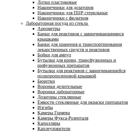
Лотки пластиковые
Наконечники для дозаторов
Наконечники для ПЦР стерильные
Наконечники с фильтром
Лабораторная посуда из стекла
Ареометры
Банки для реактивов с завинчивающимися
крышками
Банки для хранения и транспортирования
лекарственных средств и реактивов
Бойки для ампул
Бутылки для крови, трансфузионных и
инфузионных препаратов
Бутылки для реактивов с завинчивающейся
полипропиленовой крышкой
Бюретки
Воронки делительные
Воронки лабораторные
Дозаторы стеклянные
Ёмкости стеклянные для окраски препаратов
Изгибы
Камеры Горяева
Камеры Фукса-Розенталя
Капилляры
Каплеуловители