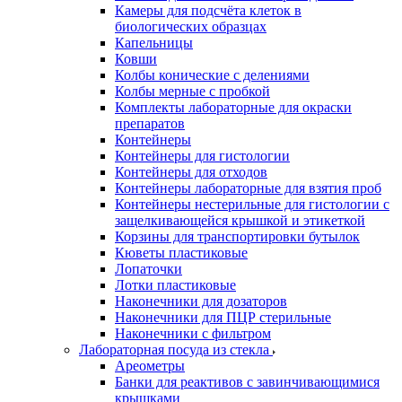
Камеры для подсчёта клеток в
биологических образцах
Капельницы
Ковши
Колбы конические с делениями
Колбы мерные с пробкой
Комплекты лабораторные для окраски
препаратов
Контейнеры
Контейнеры для гистологии
Контейнеры для отходов
Контейнеры лабораторные для взятия проб
Контейнеры нестерильные для гистологии с
защелкивающейся крышкой и этикеткой
Корзины для транспортировки бутылок
Кюветы пластиковые
Лопаточки
Лотки пластиковые
Наконечники для дозаторов
Наконечники для ПЦР стерильные
Наконечники с фильтром
Лабораторная посуда из стекла
Ареометры
Банки для реактивов с завинчивающимися
крышками