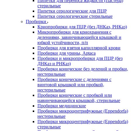
Пипетки для переноса жидкости (Пастера)
стерильные
Пипетки серологические для ПЦР
Пипетки серологические стерильные
Пробирки
Криопробирки для ПЦР (без ДНКаз, РНКаз)
Микропробирки для криохранения с
делениями, завинчивающейся крышкой и
юбкой устойчивости, п/п
Пробирки для взятия капиллярной крови
Пробирки для урины, Aptaca
Пробирки и микропробирки для ПЦР (без
ДНКаз и РНКаз)
Пробирки конические без делений и пробки,
нестерильные
Пробирки конические с делениями с
винтовой крышкой или пробкой,
нестерильные
Пробирки конические с пробкой или
навинчивающейся крышкой, стерильные
Пробирки медицинские
Пробирки микроцентрифужные (Eppendorfа)
нестерильные
Пробирки микроцентрифужные (Eppendorfа)
стерильные