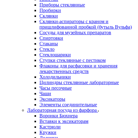
Приборы стеклянные
Пробирки
Склянки
Склянки-аспираторы с краном и
пришлифованной пробкой (бутыль Вульфа)
Сосуды для музейных препаратов
Спиртовки
Стаканы
Стекло
Стеклошарики
Ступки стеклянные с пестиком
Флаконы для расфасовки и хранения
лекарственных средств
Холодильники
Цилиндры стеклянные лабораторные
Часы песочные
Чаши
Эксикаторы
Элементы соединительные
Лабораторная посуда из фарфора
Воронки Бюхнера
Вставки к эксикаторам
Кастрюли
Кружки
Лодочки