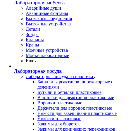
Лабораторная мебель
Аварийные души
Аварийные фонтаны
Вытяжные соединения
Вытяжные устройства
Детали
Зонды
Клапаны
Краны
Моечные устройства
Мойки лабораторные
Еще
Лабораторная посуда
Лабораторная посуда из пластика
Банки для реактивов широкогорлые с
делениями
Бутыли и бутылки пластиковые
Ванночки для реактивов пластиковые
Воронки пластиковые
Держатели для воронок пластиковые
Ёмкости для взвешивания пластиковые
Ёмкости пластиковые
Зажимы для бюреток
Зажимы для конических переходников