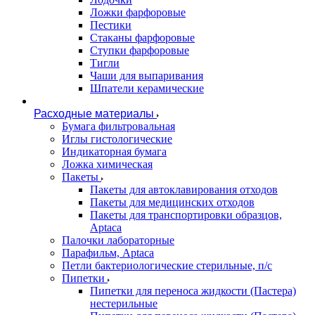
Ложки фарфоровые
Пестики
Стаканы фарфоровые
Ступки фарфоровые
Тигли
Чаши для выпаривания
Шпатели керамические
Расходные материалы
Бумага фильтровальная
Иглы гистологические
Индикаторная бумага
Ложка химическая
Пакеты
Пакеты для автоклавирования отходов
Пакеты для медицинских отходов
Пакеты для транспортировки образцов,
Aptaca
Палочки лабораторные
Парафильм, Aptaca
Петли бактериологические стерильные, п/с
Пипетки
Пипетки для переноса жидкости (Пастера)
нестерильные