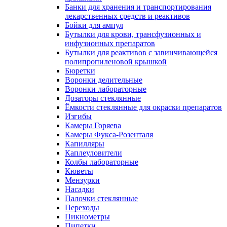
Банки для хранения и транспортирования
лекарственных средств и реактивов
Бойки для ампул
Бутылки для крови, трансфузионных и
инфузионных препаратов
Бутылки для реактивов с завинчивающейся
полипропиленовой крышкой
Бюретки
Воронки делительные
Воронки лабораторные
Дозаторы стеклянные
Ёмкости стеклянные для окраски препаратов
Изгибы
Камеры Горяева
Камеры Фукса-Розенталя
Капилляры
Каплеуловители
Колбы лабораторные
Кюветы
Мензурки
Насадки
Палочки стеклянные
Переходы
Пикнометры
Пипетки