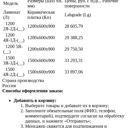
Размеры (ШхГхВ,
Цены, руб. с НДС. Рабочие
Модель
мм)
поверхности
Ламинат
Керамическая
Labgrade (Lg)
(Л)
плитка (Кп)
1200
1200х600х900
28 605,79
2Я-2Д-(__)
1200
1200х600х900
29 388,25
4Я-1Д-(__)
1200 5Я-
1200х600х900
29 750,50
(__)
1500
1500х600х900
33 293,31
3Я-3Д-(__)
1500
1500х600х900
33 897,06
4Я-2Д-(__)
Страна производства
Россия
Способы оформления заказа:
Добавить в корзину:
Выберите товары и добавьте их в корзину;
Заполните обязательные поля (ФИО, телефон,
комментарий), подтвердите согласие на обработку
данных, и нажмите «Отправить»;
Менеджер свяжется для подтверждения и