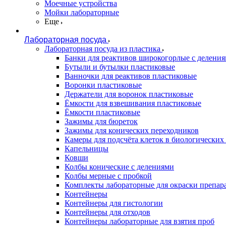
Моечные устройства
Мойки лабораторные
Еще
Лабораторная посуда
Лабораторная посуда из пластика
Банки для реактивов широкогорлые с делени
Бутыли и бутылки пластиковые
Ванночки для реактивов пластиковые
Воронки пластиковые
Держатели для воронок пластиковые
Ёмкости для взвешивания пластиковые
Ёмкости пластиковые
Зажимы для бюреток
Зажимы для конических переходников
Камеры для подсчёта клеток в биологических
Капельницы
Ковши
Колбы конические с делениями
Колбы мерные с пробкой
Комплекты лабораторные для окраски препар
Контейнеры
Контейнеры для гистологии
Контейнеры для отходов
Контейнеры лабораторные для взятия проб