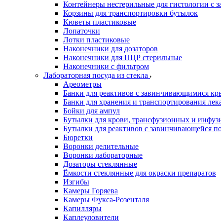
Контейнеры нестерильные для гистологии с 
Корзины для транспортировки бутылок
Кюветы пластиковые
Лопаточки
Лотки пластиковые
Наконечники для дозаторов
Наконечники для ПЦР стерильные
Наконечники с фильтром
Лабораторная посуда из стекла
Ареометры
Банки для реактивов с завинчивающимися к
Банки для хранения и транспортирования лек
Бойки для ампул
Бутылки для крови, трансфузионных и инфуз
Бутылки для реактивов с завинчивающейся 
Бюретки
Воронки делительные
Воронки лабораторные
Дозаторы стеклянные
Ёмкости стеклянные для окраски препаратов
Изгибы
Камеры Горяева
Камеры Фукса-Розенталя
Капилляры
Каплеуловители