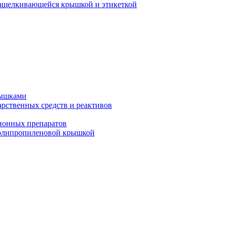
защелкивающейся крышкой и этикеткой
рышками
арственных средств и реактивов
ионных препаратов
полипропиленовой крышкой