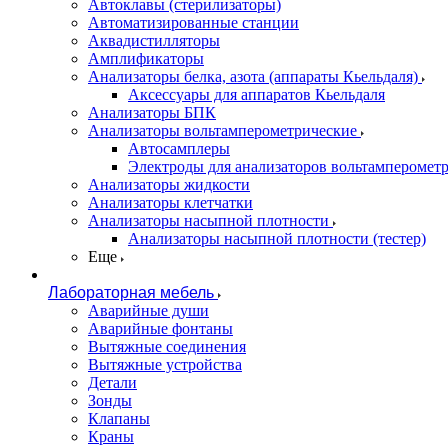
Автоклавы (стерилизаторы)
Автоматизированные станции
Аквадистилляторы
Амплификаторы
Анализаторы белка, азота (аппараты Кьельдаля)
Аксессуары для аппаратов Кьельдаля
Анализаторы БПК
Анализаторы вольтамперометрические
Автосамплеры
Электроды для анализаторов вольтамперомет
Анализаторы жидкости
Анализаторы клетчатки
Анализаторы насыпной плотности
Анализаторы насыпной плотности (тестер)
Еще
Лабораторная мебель
Аварийные души
Аварийные фонтаны
Вытяжные соединения
Вытяжные устройства
Детали
Зонды
Клапаны
Краны