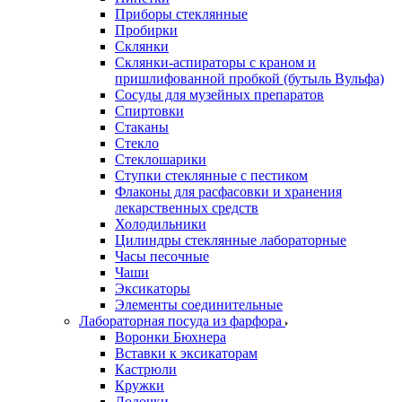
Приборы стеклянные
Пробирки
Склянки
Склянки-аспираторы с краном и
пришлифованной пробкой (бутыль Вульфа)
Сосуды для музейных препаратов
Спиртовки
Стаканы
Стекло
Стеклошарики
Ступки стеклянные с пестиком
Флаконы для расфасовки и хранения
лекарственных средств
Холодильники
Цилиндры стеклянные лабораторные
Часы песочные
Чаши
Эксикаторы
Элементы соединительные
Лабораторная посуда из фарфора
Воронки Бюхнера
Вставки к эксикаторам
Кастрюли
Кружки
Лодочки