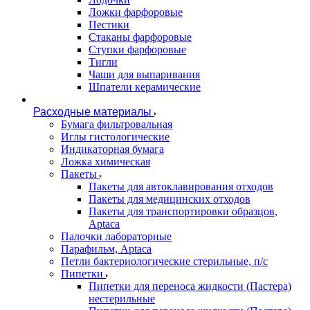
Ложки фарфоровые
Пестики
Стаканы фарфоровые
Ступки фарфоровые
Тигли
Чаши для выпаривания
Шпатели керамические
Расходные материалы
Бумага фильтровальная
Иглы гистологические
Индикаторная бумага
Ложка химическая
Пакеты
Пакеты для автоклавирования отходов
Пакеты для медицинских отходов
Пакеты для транспортировки образцов,
Aptaca
Палочки лабораторные
Парафильм, Aptaca
Петли бактериологические стерильные, п/с
Пипетки
Пипетки для переноса жидкости (Пастера)
нестерильные