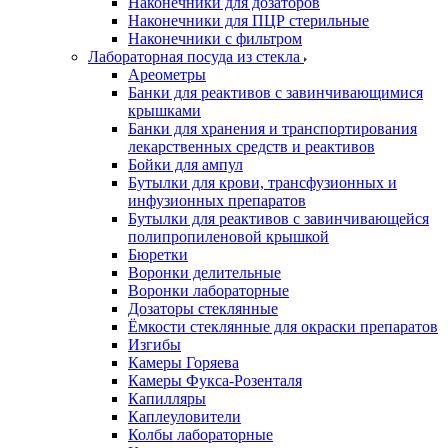
Наконечники для дозаторов
Наконечники для ПЦР стерильные
Наконечники с фильтром
Лабораторная посуда из стекла
Ареометры
Банки для реактивов с завинчивающимися
крышками
Банки для хранения и транспортирования
лекарственных средств и реактивов
Бойки для ампул
Бутылки для крови, трансфузионных и
инфузионных препаратов
Бутылки для реактивов с завинчивающейся
полипропиленовой крышкой
Бюретки
Воронки делительные
Воронки лабораторные
Дозаторы стеклянные
Ёмкости стеклянные для окраски препаратов
Изгибы
Камеры Горяева
Камеры Фукса-Розенталя
Капилляры
Каплеуловители
Колбы лабораторные