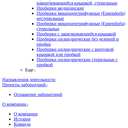
навинчивающейся крышкой, стерильные
Пробирки медицинские
Пробирки микроцентрифужные (Eppendorfа)
нестерильные
Пробирки микроцентрифужные (Eppendorfа)
стерильные
Пробирки с защелкивающейся крышкой
Пробирки цилиндрические без делений и
пробки
Пробирки цилиндрические с винтовой
крышкой или пробкой
Пробирки цилиндрические стерильные с
пробкой
Еще
Направления деятельности
Проекты лабораторий
Оснащение лабораторий
О компании
О компании
История
Команда