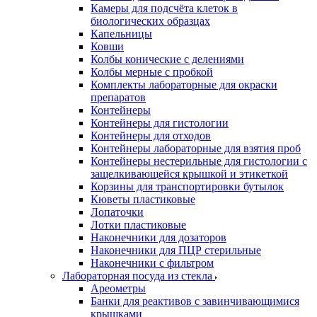
Камеры для подсчёта клеток в
биологических образцах
Капельницы
Ковши
Колбы конические с делениями
Колбы мерные с пробкой
Комплекты лабораторные для окраски
препаратов
Контейнеры
Контейнеры для гистологии
Контейнеры для отходов
Контейнеры лабораторные для взятия проб
Контейнеры нестерильные для гистологии с
защелкивающейся крышкой и этикеткой
Корзины для транспортировки бутылок
Кюветы пластиковые
Лопаточки
Лотки пластиковые
Наконечники для дозаторов
Наконечники для ПЦР стерильные
Наконечники с фильтром
Лабораторная посуда из стекла
Ареометры
Банки для реактивов с завинчивающимися
крышками