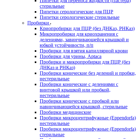
Пипетки для переноса жидкости (Пастера)
стерильные
Пипетки серологические для ПЦР
Пипетки серологические стерильные
Пробирки
Криопробирки для ПЦР (без ДНКаз, РНКаз)
Микропробирки для криохранения с
делениями, завинчивающейся крышкой и
юбкой устойчивости, п/п
Пробирки для взятия капиллярной крови
Пробирки для урины, Aptaca
Пробирки и микропробирки для ПЦР (без
ДНКаз и РНКаз)
Пробирки конические без делений и пробки,
нестерильные
Пробирки конические с делениями с
винтовой крышкой или пробкой,
нестерильные
Пробирки конические с пробкой или
навинчивающейся крышкой, стерильные
Пробирки медицинские
Пробирки микроцентрифужные (Eppendorfа)
нестерильные
Пробирки микроцентрифужные (Eppendorfа)
стерильные