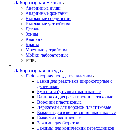
Лабораторная мебель
Аварийные души
Аварийные фонтаны
Вытяжные соединения
Вытяжные устройства
Детали
Зонды
Клапаны
Краны
Моечные устройства
Мойки лабораторные
Еще
Лабораторная посуда
Лабораторная посуда из пластика
Банки для реактивов широкогорлые с
делениями
Бутыли и бутылки пластиковые
Ванночки для реактивов пластиковые
Воронки пластиковые
Держатели для воронок пластиковые
Ёмкости для взвешивания пластиковые
Ёмкости пластиковые
Зажимы для бюреток
Зажимы для конических переходников