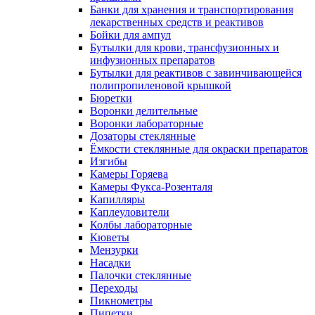
Банки для хранения и транспортирования
лекарственных средств и реактивов
Бойки для ампул
Бутылки для крови, трансфузионных и
инфузионных препаратов
Бутылки для реактивов с завинчивающейся
полипропиленовой крышкой
Бюретки
Воронки делительные
Воронки лабораторные
Дозаторы стеклянные
Ёмкости стеклянные для окраски препаратов
Изгибы
Камеры Горяева
Камеры Фукса-Розенталя
Капилляры
Каплеуловители
Колбы лабораторные
Кюветы
Мензурки
Насадки
Палочки стеклянные
Переходы
Пикнометры
Пипетки