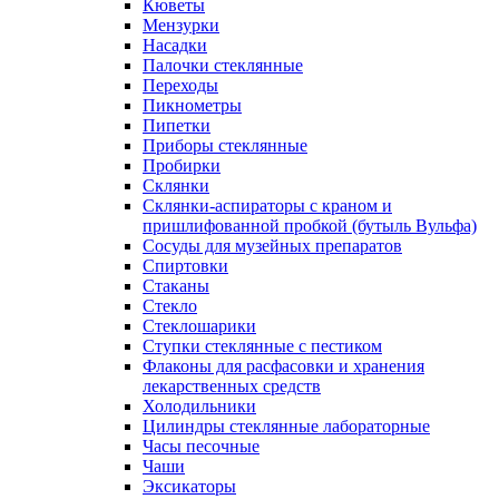
Кюветы
Мензурки
Насадки
Палочки стеклянные
Переходы
Пикнометры
Пипетки
Приборы стеклянные
Пробирки
Склянки
Склянки-аспираторы с краном и
пришлифованной пробкой (бутыль Вульфа)
Сосуды для музейных препаратов
Спиртовки
Стаканы
Стекло
Стеклошарики
Ступки стеклянные с пестиком
Флаконы для расфасовки и хранения
лекарственных средств
Холодильники
Цилиндры стеклянные лабораторные
Часы песочные
Чаши
Эксикаторы