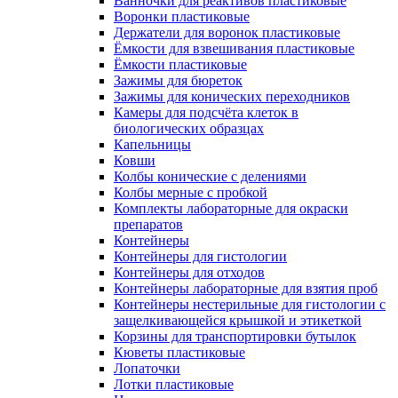
Ванночки для реактивов пластиковые
Воронки пластиковые
Держатели для воронок пластиковые
Ёмкости для взвешивания пластиковые
Ёмкости пластиковые
Зажимы для бюреток
Зажимы для конических переходников
Камеры для подсчёта клеток в
биологических образцах
Капельницы
Ковши
Колбы конические с делениями
Колбы мерные с пробкой
Комплекты лабораторные для окраски
препаратов
Контейнеры
Контейнеры для гистологии
Контейнеры для отходов
Контейнеры лабораторные для взятия проб
Контейнеры нестерильные для гистологии с
защелкивающейся крышкой и этикеткой
Корзины для транспортировки бутылок
Кюветы пластиковые
Лопаточки
Лотки пластиковые