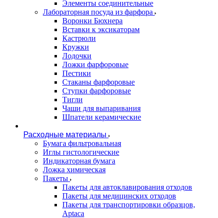
Элементы соединительные
Лабораторная посуда из фарфора
Воронки Бюхнера
Вставки к эксикаторам
Кастрюли
Кружки
Лодочки
Ложки фарфоровые
Пестики
Стаканы фарфоровые
Ступки фарфоровые
Тигли
Чаши для выпаривания
Шпатели керамические
Расходные материалы
Бумага фильтровальная
Иглы гистологические
Индикаторная бумага
Ложка химическая
Пакеты
Пакеты для автоклавирования отходов
Пакеты для медицинских отходов
Пакеты для транспортировки образцов,
Aptaca