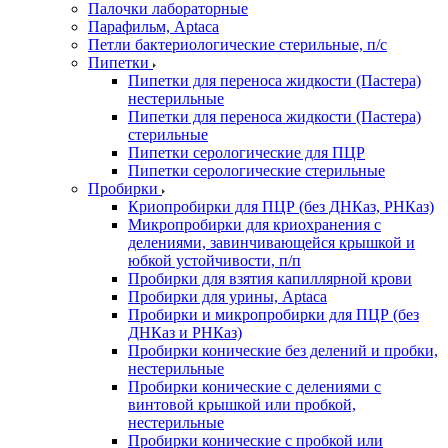
Палочки лабораторные
Парафильм, Aptaca
Петли бактериологические стерильные, п/с
Пипетки
Пипетки для переноса жидкости (Пастера)
нестерильные
Пипетки для переноса жидкости (Пастера)
стерильные
Пипетки серологические для ПЦР
Пипетки серологические стерильные
Пробирки
Криопробирки для ПЦР (без ДНКаз, РНКаз)
Микропробирки для криохранения с
делениями, завинчивающейся крышкой и
юбкой устойчивости, п/п
Пробирки для взятия капиллярной крови
Пробирки для урины, Aptaca
Пробирки и микропробирки для ПЦР (без
ДНКаз и РНКаз)
Пробирки конические без делений и пробки,
нестерильные
Пробирки конические с делениями с
винтовой крышкой или пробкой,
нестерильные
Пробирки конические с пробкой или