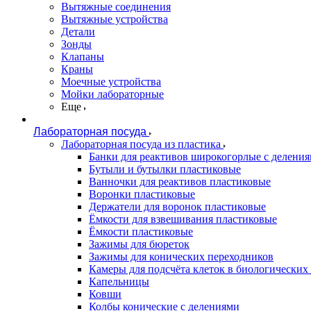
Вытяжные соединения
Вытяжные устройства
Детали
Зонды
Клапаны
Краны
Моечные устройства
Мойки лабораторные
Еще
Лабораторная посуда
Лабораторная посуда из пластика
Банки для реактивов широкогорлые с делени
Бутыли и бутылки пластиковые
Ванночки для реактивов пластиковые
Воронки пластиковые
Держатели для воронок пластиковые
Ёмкости для взвешивания пластиковые
Ёмкости пластиковые
Зажимы для бюреток
Зажимы для конических переходников
Камеры для подсчёта клеток в биологических
Капельницы
Ковши
Колбы конические с делениями