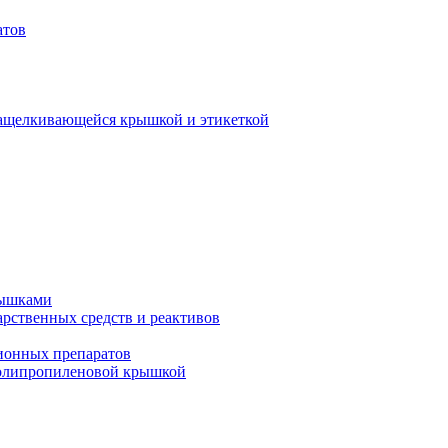
атов
защелкивающейся крышкой и этикеткой
рышками
арственных средств и реактивов
ионных препаратов
полипропиленовой крышкой