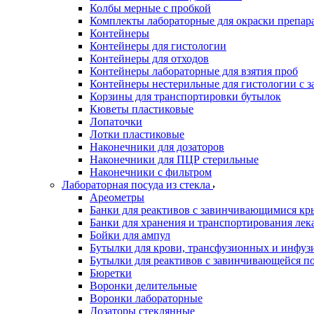
Колбы мерные с пробкой
Комплекты лабораторные для окраски препар
Контейнеры
Контейнеры для гистологии
Контейнеры для отходов
Контейнеры лабораторные для взятия проб
Контейнеры нестерильные для гистологии с 
Корзины для транспортировки бутылок
Кюветы пластиковые
Лопаточки
Лотки пластиковые
Наконечники для дозаторов
Наконечники для ПЦР стерильные
Наконечники с фильтром
Лабораторная посуда из стекла
Ареометры
Банки для реактивов с завинчивающимися к
Банки для хранения и транспортирования лек
Бойки для ампул
Бутылки для крови, трансфузионных и инфуз
Бутылки для реактивов с завинчивающейся 
Бюретки
Воронки делительные
Воронки лабораторные
Дозаторы стеклянные