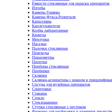
Ёмкости стеклянные для окраски препаратов
Изгибы
Камеры Горяева
Камеры Фукса-Розенталя
Капилляры
Каплеуловители
Колбы лабораторные
Кюветы
Мензурки
Насадки
Палочки стеклянные
Переходы
Пикнометры
Пипетки
Приборы стеклянные
Пробирки
Склянки
Склянки-аспираторы с краном и пришлифован
Сосуды для музейных препаратов
Спиртовки
Стаканы
Стекло
Стеклошарики
Ступки стеклянные с пестиком
Флаконы для расфасовки и хранения лекарств