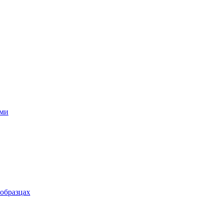
ями
 образцах