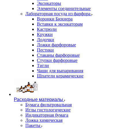
Эксикаторы
Элементы соединительные
Лабораторная посуда из фарфора
Воронки Бюхнера
Вставки к эксикаторам
Кастрюли
Кружки
Лодочки
Ложки фарфоровые
Пестики
Стаканы фарфоровые
Ступки фарфоровые
Тигли
Чаши для выпаривания
Шпатели керамические
Расходные материалы
Бумага фильтровальная
Иглы гистологические
Индикаторная бумага
Ложка химическая
Пакеты