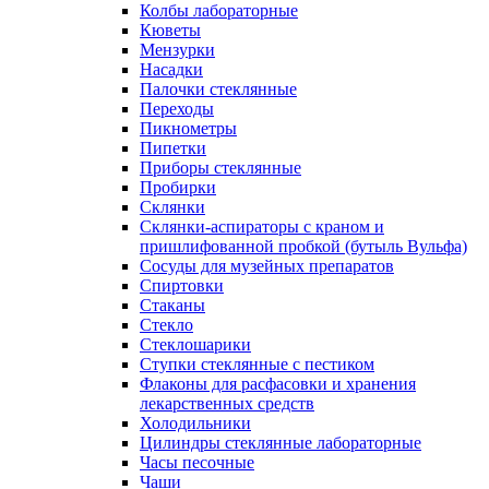
Колбы лабораторные
Кюветы
Мензурки
Насадки
Палочки стеклянные
Переходы
Пикнометры
Пипетки
Приборы стеклянные
Пробирки
Склянки
Склянки-аспираторы с краном и
пришлифованной пробкой (бутыль Вульфа)
Сосуды для музейных препаратов
Спиртовки
Стаканы
Стекло
Стеклошарики
Ступки стеклянные с пестиком
Флаконы для расфасовки и хранения
лекарственных средств
Холодильники
Цилиндры стеклянные лабораторные
Часы песочные
Чаши