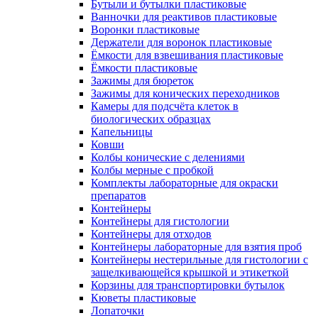
Бутыли и бутылки пластиковые
Ванночки для реактивов пластиковые
Воронки пластиковые
Держатели для воронок пластиковые
Ёмкости для взвешивания пластиковые
Ёмкости пластиковые
Зажимы для бюреток
Зажимы для конических переходников
Камеры для подсчёта клеток в
биологических образцах
Капельницы
Ковши
Колбы конические с делениями
Колбы мерные с пробкой
Комплекты лабораторные для окраски
препаратов
Контейнеры
Контейнеры для гистологии
Контейнеры для отходов
Контейнеры лабораторные для взятия проб
Контейнеры нестерильные для гистологии с
защелкивающейся крышкой и этикеткой
Корзины для транспортировки бутылок
Кюветы пластиковые
Лопаточки