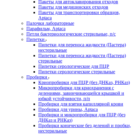
Пакеты для автоклавирования отходов
Пакеты для медицинских отходов
Пакеты для транспортировки образцов,
Aptaca
Палочки лабораторные
Парафильм, Aptaca
Петли бактериологические стерильные, п/с
Пипетки
Пипетки для переноса жидкости (Пастера)
нестерильные
Пипетки для переноса жидкости (Пастера)
стерильные
Пипетки серологические для ПЦР
Пипетки серологические стерильные
Пробирки
Криопробирки для ПЦР (без ДНКаз, РНКаз)
Микропробирки для криохранения с
делениями, завинчивающейся крышкой и
юбкой устойчивости, п/п
Пробирки для взятия капиллярной крови
Пробирки для урины, Aptaca
Пробирки и микропробирки для ПЦР (без
ДНКаз и РНКаз)
Пробирки конические без делений и пробки,
нестерильные