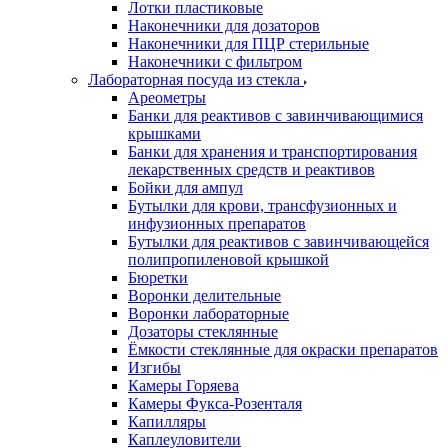
Лотки пластиковые
Наконечники для дозаторов
Наконечники для ПЦР стерильные
Наконечники с фильтром
Лабораторная посуда из стекла
Ареометры
Банки для реактивов с завинчивающимися
крышками
Банки для хранения и транспортирования
лекарственных средств и реактивов
Бойки для ампул
Бутылки для крови, трансфузионных и
инфузионных препаратов
Бутылки для реактивов с завинчивающейся
полипропиленовой крышкой
Бюретки
Воронки делительные
Воронки лабораторные
Дозаторы стеклянные
Ёмкости стеклянные для окраски препаратов
Изгибы
Камеры Горяева
Камеры Фукса-Розенталя
Капилляры
Каплеуловители