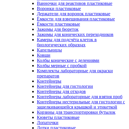
Ванночки для реактивов пластиковые
Воронки пластиковые
Держатели для воронок пластиковые
Ёмкости для взвешивания пластиковые
Ёмкости пластиковые
Зажимы для бюреток
Зажимы для конических переходников
Камеры для подсчёта клеток в
биологических образцах
Капельницы
Ковши
Колбы конические с делениями
Колбы мерные с пробкой
Комплекты лабораторные для окраски
препаратов
Контейнеры
Контейнеры для гистологии
Контейнеры для отходов
Контейнеры лабораторные для взятия проб
Контейнеры нестерильные для гистологии с
защелкивающейся крышкой и этикеткой
Корзины для транспортировки бутылок
Кюветы пластиковые
Лопаточки
Лотки пластиковые