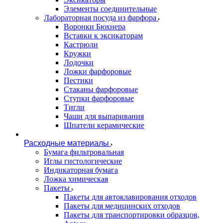
Элементы соединительные
Лабораторная посуда из фарфора
Воронки Бюхнера
Вставки к эксикаторам
Кастрюли
Кружки
Лодочки
Ложки фарфоровые
Пестики
Стаканы фарфоровые
Ступки фарфоровые
Тигли
Чаши для выпаривания
Шпатели керамические
Расходные материалы
Бумага фильтровальная
Иглы гистологические
Индикаторная бумага
Ложка химическая
Пакеты
Пакеты для автоклавирования отходов
Пакеты для медицинских отходов
Пакеты для транспортировки образцов,