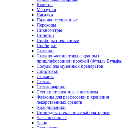
Кюветы
Мензурки
Насадки
Палочки стеклянные
Переходы
Пикнометры
Пипетки
Приборы стеклянные
Пробирки
Склянки
Склянки-аспираторы с краном и
пришлифованной пробкой (бутыль Вульфа)
Сосуды для музейных препаратов
Спиртовки
Стаканы
Стекло
Стеклошарики
Ступки стеклянные с пестиком
Флаконы для расфасовки и хранения
лекарственных средств
Холодильники
Цилиндры стеклянные лабораторные
Часы песочные
Чаши
Эксикаторы