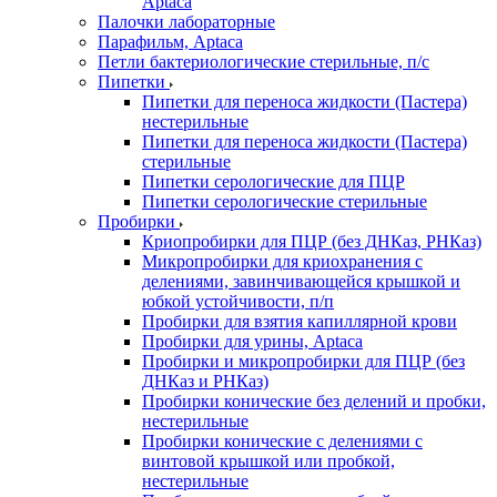
Aptaca
Палочки лабораторные
Парафильм, Aptaca
Петли бактериологические стерильные, п/с
Пипетки
Пипетки для переноса жидкости (Пастера)
нестерильные
Пипетки для переноса жидкости (Пастера)
стерильные
Пипетки серологические для ПЦР
Пипетки серологические стерильные
Пробирки
Криопробирки для ПЦР (без ДНКаз, РНКаз)
Микропробирки для криохранения с
делениями, завинчивающейся крышкой и
юбкой устойчивости, п/п
Пробирки для взятия капиллярной крови
Пробирки для урины, Aptaca
Пробирки и микропробирки для ПЦР (без
ДНКаз и РНКаз)
Пробирки конические без делений и пробки,
нестерильные
Пробирки конические с делениями с
винтовой крышкой или пробкой,
нестерильные