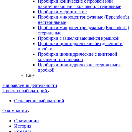
Пробирки конические с пробкой или
навинчивающейся крышкой, стерильные
Пробирки медицинские
Пробирки микроцентрифужные (Eppendorfа)
нестерильные
Пробирки микроцентрифужные (Eppendorfа)
стерильные
Пробирки с защелкивающейся крышкой
Пробирки цилиндрические без делений и
пробки
Пробирки цилиндрические с винтовой
крышкой или пробкой
Пробирки цилиндрические стерильные с
пробкой
Еще
Направления деятельности
Проекты лабораторий
Оснащение лабораторий
О компании
О компании
История
Команда