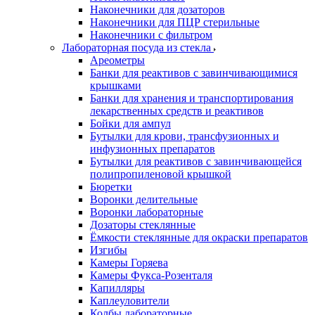
Наконечники для дозаторов
Наконечники для ПЦР стерильные
Наконечники с фильтром
Лабораторная посуда из стекла
Ареометры
Банки для реактивов с завинчивающимися
крышками
Банки для хранения и транспортирования
лекарственных средств и реактивов
Бойки для ампул
Бутылки для крови, трансфузионных и
инфузионных препаратов
Бутылки для реактивов с завинчивающейся
полипропиленовой крышкой
Бюретки
Воронки делительные
Воронки лабораторные
Дозаторы стеклянные
Ёмкости стеклянные для окраски препаратов
Изгибы
Камеры Горяева
Камеры Фукса-Розенталя
Капилляры
Каплеуловители
Колбы лабораторные