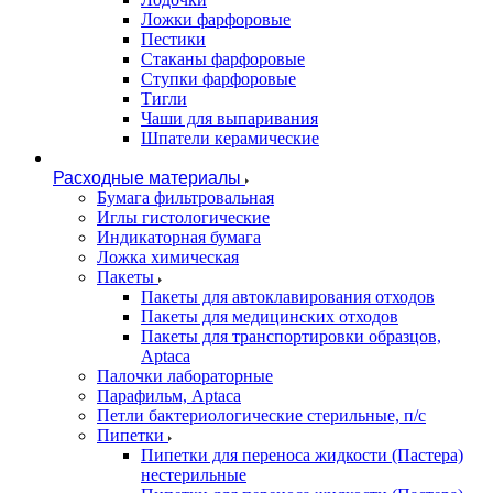
Ложки фарфоровые
Пестики
Стаканы фарфоровые
Ступки фарфоровые
Тигли
Чаши для выпаривания
Шпатели керамические
Расходные материалы
Бумага фильтровальная
Иглы гистологические
Индикаторная бумага
Ложка химическая
Пакеты
Пакеты для автоклавирования отходов
Пакеты для медицинских отходов
Пакеты для транспортировки образцов,
Aptaca
Палочки лабораторные
Парафильм, Aptaca
Петли бактериологические стерильные, п/с
Пипетки
Пипетки для переноса жидкости (Пастера)
нестерильные