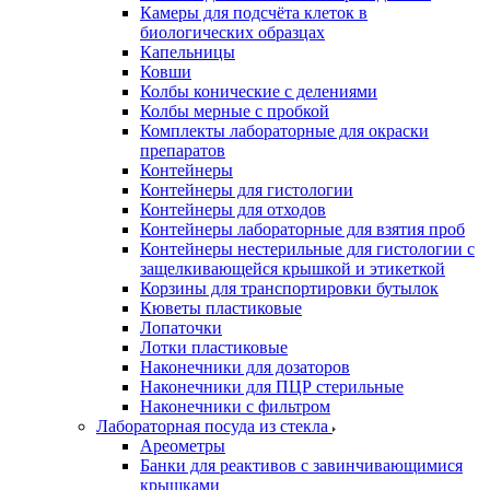
Камеры для подсчёта клеток в
биологических образцах
Капельницы
Ковши
Колбы конические с делениями
Колбы мерные с пробкой
Комплекты лабораторные для окраски
препаратов
Контейнеры
Контейнеры для гистологии
Контейнеры для отходов
Контейнеры лабораторные для взятия проб
Контейнеры нестерильные для гистологии с
защелкивающейся крышкой и этикеткой
Корзины для транспортировки бутылок
Кюветы пластиковые
Лопаточки
Лотки пластиковые
Наконечники для дозаторов
Наконечники для ПЦР стерильные
Наконечники с фильтром
Лабораторная посуда из стекла
Ареометры
Банки для реактивов с завинчивающимися
крышками