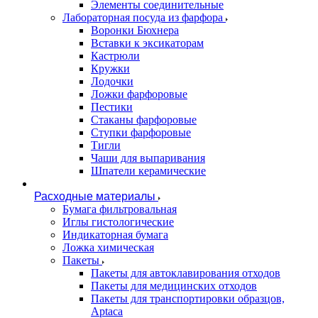
Элементы соединительные
Лабораторная посуда из фарфора
Воронки Бюхнера
Вставки к эксикаторам
Кастрюли
Кружки
Лодочки
Ложки фарфоровые
Пестики
Стаканы фарфоровые
Ступки фарфоровые
Тигли
Чаши для выпаривания
Шпатели керамические
Расходные материалы
Бумага фильтровальная
Иглы гистологические
Индикаторная бумага
Ложка химическая
Пакеты
Пакеты для автоклавирования отходов
Пакеты для медицинских отходов
Пакеты для транспортировки образцов,
Aptaca