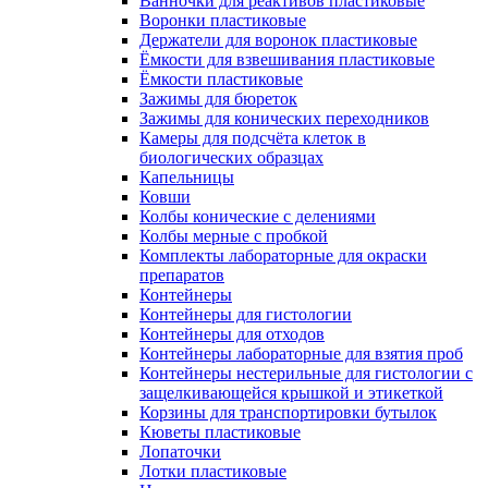
Ванночки для реактивов пластиковые
Воронки пластиковые
Держатели для воронок пластиковые
Ёмкости для взвешивания пластиковые
Ёмкости пластиковые
Зажимы для бюреток
Зажимы для конических переходников
Камеры для подсчёта клеток в
биологических образцах
Капельницы
Ковши
Колбы конические с делениями
Колбы мерные с пробкой
Комплекты лабораторные для окраски
препаратов
Контейнеры
Контейнеры для гистологии
Контейнеры для отходов
Контейнеры лабораторные для взятия проб
Контейнеры нестерильные для гистологии с
защелкивающейся крышкой и этикеткой
Корзины для транспортировки бутылок
Кюветы пластиковые
Лопаточки
Лотки пластиковые