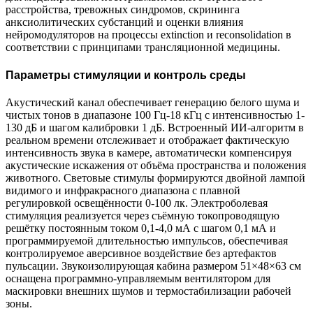
расстройства, тревожных синдромов, скрининга
анксиолитических субстанций и оценки влияния
нейромодуляторов на процессы extinction и reconsolidation в
соответствии с принципами трансляционной медицины.
Параметры стимуляции и контроль среды
Акустический канал обеспечивает генерацию белого шума и
чистых тонов в диапазоне 100 Гц-18 кГц с интенсивностью 1-
130 дБ и шагом калибровки 1 дБ. Встроенный ИИ-алгоритм в
реальном времени отслеживает и отображает фактическую
интенсивность звука в камере, автоматически компенсируя
акустические искажения от объёма пространства и положения
животного. Световые стимулы формируются двойной лампой
видимого и инфракрасного диапазона с плавной
регулировкой освещённости 0-100 лк. Электроболевая
стимуляция реализуется через съёмную токопроводящую
решётку постоянным током 0,1-4,0 мА с шагом 0,1 мА и
программируемой длительностью импульсов, обеспечивая
контролируемое аверсивное воздействие без артефактов
пульсации. Звукоизолирующая кабина размером 51×48×63 см
оснащена программно-управляемым вентилятором для
маскировки внешних шумов и термостабилизации рабочей
зоны.