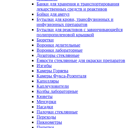
Банки для хранения и транспортирования
лекарственных средств и реактивов
Бойки для ампул
Бутылки для крови, трансфузионных и
инфузионных препаратов
Бутылки для реактивов с завинчивающейся
полипропиленовой крышкой
Бюретки
Воронки делительные
Воронки лабораторные
Дозаторы стеклянные
Ёмкости стеклянные для окраски препаратов
Изгибы
Камеры Горяева
Камеры Фукса-Розенталя
Капилляры
Каплеуловители
Колбы лабораторные
Кюветы
Мензурки
Насадки
Палочки стеклянные
Переходы
Пикнометры
Пипетки