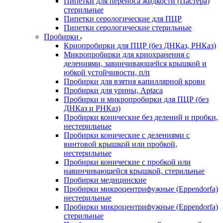
Пипетки для переноса жидкости (Пастера)
стерильные
Пипетки серологические для ПЦР
Пипетки серологические стерильные
Пробирки
Криопробирки для ПЦР (без ДНКаз, РНКаз)
Микропробирки для криохранения с
делениями, завинчивающейся крышкой и
юбкой устойчивости, п/п
Пробирки для взятия капиллярной крови
Пробирки для урины, Aptaca
Пробирки и микропробирки для ПЦР (без
ДНКаз и РНКаз)
Пробирки конические без делений и пробки,
нестерильные
Пробирки конические с делениями с
винтовой крышкой или пробкой,
нестерильные
Пробирки конические с пробкой или
навинчивающейся крышкой, стерильные
Пробирки медицинские
Пробирки микроцентрифужные (Eppendorfа)
нестерильные
Пробирки микроцентрифужные (Eppendorfа)
стерильные