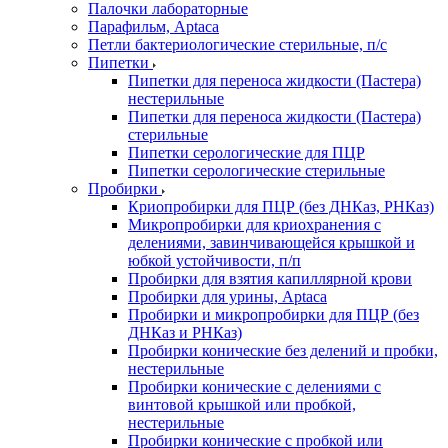
Палочки лабораторные
Парафильм, Aptaca
Петли бактериологические стерильные, п/с
Пипетки
Пипетки для переноса жидкости (Пастера)
нестерильные
Пипетки для переноса жидкости (Пастера)
стерильные
Пипетки серологические для ПЦР
Пипетки серологические стерильные
Пробирки
Криопробирки для ПЦР (без ДНКаз, РНКаз)
Микропробирки для криохранения с
делениями, завинчивающейся крышкой и
юбкой устойчивости, п/п
Пробирки для взятия капиллярной крови
Пробирки для урины, Aptaca
Пробирки и микропробирки для ПЦР (без
ДНКаз и РНКаз)
Пробирки конические без делений и пробки,
нестерильные
Пробирки конические с делениями с
винтовой крышкой или пробкой,
нестерильные
Пробирки конические с пробкой или