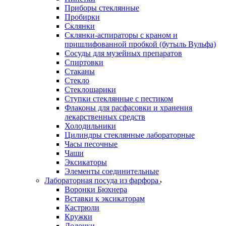
Приборы стеклянные
Пробирки
Склянки
Склянки-аспираторы с краном и
пришлифованной пробкой (бутыль Вульфа)
Сосуды для музейных препаратов
Спиртовки
Стаканы
Стекло
Стеклошарики
Ступки стеклянные с пестиком
Флаконы для расфасовки и хранения
лекарственных средств
Холодильники
Цилиндры стеклянные лабораторные
Часы песочные
Чаши
Эксикаторы
Элементы соединительные
Лабораторная посуда из фарфора
Воронки Бюхнера
Вставки к эксикаторам
Кастрюли
Кружки
Лодочки