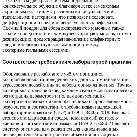
25×25×35 см для крыс. Система поддерживает
контекстуальное обучение благодаря легко заменяемым
акриловым пластинам с различными визуальными и
тактильными паттернами, что позволяет исследовать
дифференциацию сред и перенос условных рефлексов.
Съёмный поддон для сбора экскрементов и мочи, а также
гладкие поверхности всех модулей упрощают многократную
дезинфекцию, предотвращая накопление ольфакторных
следов и перекрёстную контаминацию между
экспериментальными сессиями.
Соответствие требованиям лабораторной практики
Оборудование разработано с учётом принципов
воспроизводимости поведенческих данных и минимизации
стрессового воздействия на лабораторных животных. Точная
калибровка стимулов перед каждым сеансом, автоматическая
регистрация параметров и полная документация
экспериментальных циклов обеспечивают прослеживаемость
результатов в соответствии с требованиями надлежащей
лабораторной практики (GLP) и ГОСТ 34406-2018. Высокая
степень стандартизации среды, независимый контроль
каналов и соответствие нормам СанПиН 2.1.3684-21 делают
систему оптимальным решением для аккредитованных
исследовательских центров, где объективность оценки