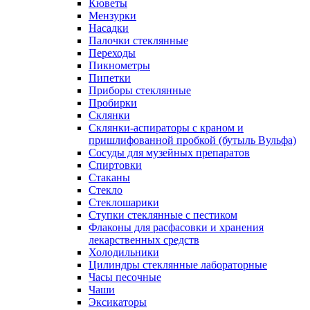
Кюветы
Мензурки
Насадки
Палочки стеклянные
Переходы
Пикнометры
Пипетки
Приборы стеклянные
Пробирки
Склянки
Склянки-аспираторы с краном и
пришлифованной пробкой (бутыль Вульфа)
Сосуды для музейных препаратов
Спиртовки
Стаканы
Стекло
Стеклошарики
Ступки стеклянные с пестиком
Флаконы для расфасовки и хранения
лекарственных средств
Холодильники
Цилиндры стеклянные лабораторные
Часы песочные
Чаши
Эксикаторы