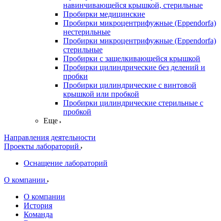
навинчивающейся крышкой, стерильные
Пробирки медицинские
Пробирки микроцентрифужные (Eppendorfа)
нестерильные
Пробирки микроцентрифужные (Eppendorfа)
стерильные
Пробирки с защелкивающейся крышкой
Пробирки цилиндрические без делений и
пробки
Пробирки цилиндрические с винтовой
крышкой или пробкой
Пробирки цилиндрические стерильные с
пробкой
Еще
Направления деятельности
Проекты лабораторий
Оснащение лабораторий
О компании
О компании
История
Команда