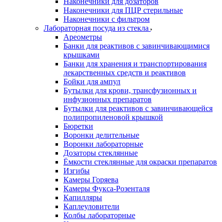
Наконечники для дозаторов
Наконечники для ПЦР стерильные
Наконечники с фильтром
Лабораторная посуда из стекла
Ареометры
Банки для реактивов с завинчивающимися
крышками
Банки для хранения и транспортирования
лекарственных средств и реактивов
Бойки для ампул
Бутылки для крови, трансфузионных и
инфузионных препаратов
Бутылки для реактивов с завинчивающейся
полипропиленовой крышкой
Бюретки
Воронки делительные
Воронки лабораторные
Дозаторы стеклянные
Ёмкости стеклянные для окраски препаратов
Изгибы
Камеры Горяева
Камеры Фукса-Розенталя
Капилляры
Каплеуловители
Колбы лабораторные