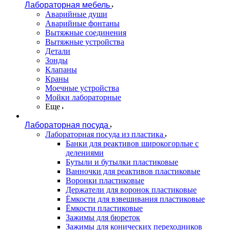
Лабораторная мебель
Аварийные души
Аварийные фонтаны
Вытяжные соединения
Вытяжные устройства
Детали
Зонды
Клапаны
Краны
Моечные устройства
Мойки лабораторные
Еще
Лабораторная посуда
Лабораторная посуда из пластика
Банки для реактивов широкогорлые с
делениями
Бутыли и бутылки пластиковые
Ванночки для реактивов пластиковые
Воронки пластиковые
Держатели для воронок пластиковые
Ёмкости для взвешивания пластиковые
Ёмкости пластиковые
Зажимы для бюреток
Зажимы для конических переходников