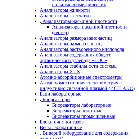
вольтамперометрических
Анализаторы жидкости
Анализаторы клетчатки
Анализаторы насыпной плотности
Анализаторы насыпной плотности
(тестер)
Анализаторы размера наночастиц
Анализаторы размера частиц
Анализаторы растворенного кислорода
Анализаторы содержания общего
органического углерода «TOC»
Анализаторы стабильности системы
Анализаторы ХПК
Атомно-абсорбционные спектрометры
Атомно-эмиссионная спектрометрия с
индуктивно связанной плазмой (ИСП-АЭС)
Бани лабораторные
Биореакторы
Биореакторы лабораторные
Биореакторы пилотные
Биореакторы промышленные
Блоки очистки газов
Весы лабораторные
Виварий (оборудование для содержания
животных)