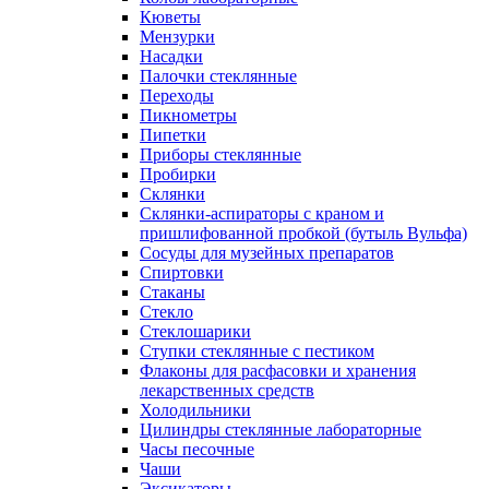
Кюветы
Мензурки
Насадки
Палочки стеклянные
Переходы
Пикнометры
Пипетки
Приборы стеклянные
Пробирки
Склянки
Склянки-аспираторы с краном и
пришлифованной пробкой (бутыль Вульфа)
Сосуды для музейных препаратов
Спиртовки
Стаканы
Стекло
Стеклошарики
Ступки стеклянные с пестиком
Флаконы для расфасовки и хранения
лекарственных средств
Холодильники
Цилиндры стеклянные лабораторные
Часы песочные
Чаши
Эксикаторы