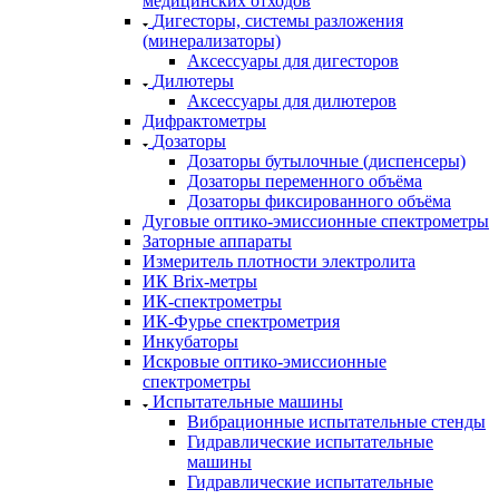
медицинских отходов
Дигесторы, системы разложения
(минерализаторы)
Аксессуары для дигесторов
Дилютеры
Аксессуары для дилютеров
Дифрактометры
Дозаторы
Дозаторы бутылочные (диспенсеры)
Дозаторы переменного объёма
Дозаторы фиксированного объёма
Дуговые оптико-эмиссионные спектрометры
Заторные аппараты
Измеритель плотности электролита
ИК Brix-метры
ИК-спектрометры
ИК-Фурье спектрометрия
Инкубаторы
Искровые оптико-эмиссионные
спектрометры
Испытательные машины
Вибрационные испытательные стенды
Гидравлические испытательные
машины
Гидравлические испытательные