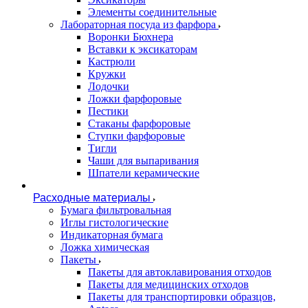
Элементы соединительные
Лабораторная посуда из фарфора
Воронки Бюхнера
Вставки к эксикаторам
Кастрюли
Кружки
Лодочки
Ложки фарфоровые
Пестики
Стаканы фарфоровые
Ступки фарфоровые
Тигли
Чаши для выпаривания
Шпатели керамические
Расходные материалы
Бумага фильтровальная
Иглы гистологические
Индикаторная бумага
Ложка химическая
Пакеты
Пакеты для автоклавирования отходов
Пакеты для медицинских отходов
Пакеты для транспортировки образцов,