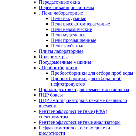
Передаточные окна
Перекачивающие системы
Печи лабораторные
Печи вакуумные
Печи высокотемпературные
Печи керамические
Печи муфельные
Печи промышленные
Печи трубчатые
Плиты лабораторные
Поляриметры
Посудомоечные машины
Пробоотборники
Пробоотборники для отбора проб воды
Пробоотборники для отбора проб
нефтепродуктов
Пробоподготовка для элементного анализа
ПЦР боксы
ПЦР-амплификаторы в режиме реального
времени
Рентгенофлуоресцентные (РФА)
спектрометры
Рентгенофлуоресцентные анализаторы
Рефрактометрические измерители
кислотности