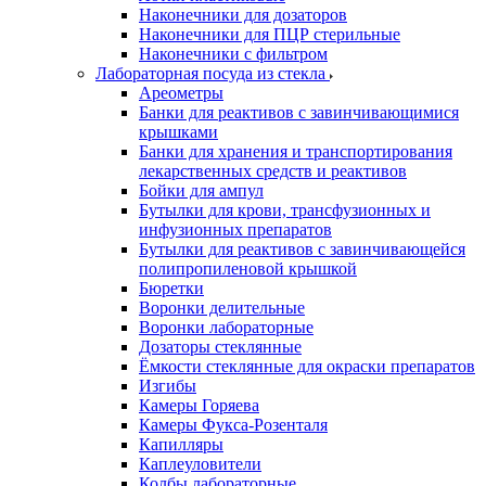
Наконечники для дозаторов
Наконечники для ПЦР стерильные
Наконечники с фильтром
Лабораторная посуда из стекла
Ареометры
Банки для реактивов с завинчивающимися
крышками
Банки для хранения и транспортирования
лекарственных средств и реактивов
Бойки для ампул
Бутылки для крови, трансфузионных и
инфузионных препаратов
Бутылки для реактивов с завинчивающейся
полипропиленовой крышкой
Бюретки
Воронки делительные
Воронки лабораторные
Дозаторы стеклянные
Ёмкости стеклянные для окраски препаратов
Изгибы
Камеры Горяева
Камеры Фукса-Розенталя
Капилляры
Каплеуловители
Колбы лабораторные