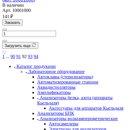
В наличии
Арт.
10001000
141 ₽
Заказать
Загрузить еще
1
...
90
91
92
93
94
Каталог продукции
Лабораторное оборудование
Автоклавы (стерилизаторы)
Автоматизированные станции
Аквадистилляторы
Амплификаторы
Анализаторы белка, азота (аппараты
Кьельдаля)
Аксессуары для аппаратов Кьельдаля
Анализаторы БПК
Анализаторы вольтамперометрические
Автосамплеры
Электроды для анализаторов