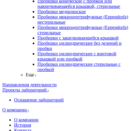
Пробирки конические с пробкой или
навинчивающейся крышкой, стерильные
Пробирки медицинские
Пробирки микроцентрифужные (Eppendorfа)
нестерильные
Пробирки микроцентрифужные (Eppendorfа)
стерильные
Пробирки с защелкивающейся крышкой
Пробирки цилиндрические без делений и
пробки
Пробирки цилиндрические с винтовой
крышкой или пробкой
Пробирки цилиндрические стерильные с
пробкой
Еще
Направления деятельности
Проекты лабораторий
Оснащение лабораторий
О компании
О компании
История
Команда