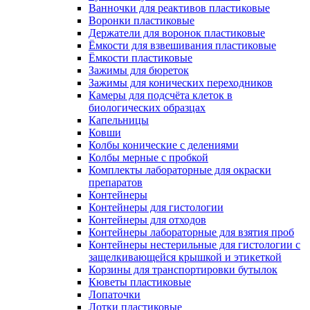
Ванночки для реактивов пластиковые
Воронки пластиковые
Держатели для воронок пластиковые
Ёмкости для взвешивания пластиковые
Ёмкости пластиковые
Зажимы для бюреток
Зажимы для конических переходников
Камеры для подсчёта клеток в
биологических образцах
Капельницы
Ковши
Колбы конические с делениями
Колбы мерные с пробкой
Комплекты лабораторные для окраски
препаратов
Контейнеры
Контейнеры для гистологии
Контейнеры для отходов
Контейнеры лабораторные для взятия проб
Контейнеры нестерильные для гистологии с
защелкивающейся крышкой и этикеткой
Корзины для транспортировки бутылок
Кюветы пластиковые
Лопаточки
Лотки пластиковые