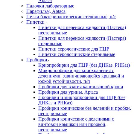
Aptaca
Палочки лабораторные
Парафильм, Aptaca
Петли бактериологические стерильные, п/с
Пипетки
Пипетки для переноса жидкости (Пастера)
нестерильные
Пипетки для переноса жидкости (Пастера)
стерильные
Пипетки серологические для ПЦР
Пипетки серологические стерильные
Пробирки
Криопробирки для ПЦР (без ДНКаз, РНКаз)
Микропробирки для криохранения с
делениями, завинчивающейся крышкой и
юбкой устойчивости, п/п
Пробирки для взятия капиллярной крови
Пробирки для урины, Aptaca
Пробирки и микропробирки для ПЦР (без
ДНКаз и РНКаз)
Пробирки конические без делений и пробки,
нестерильные
Пробирки конические с делениями с
винтовой крышкой или пробкой,
нестерильные