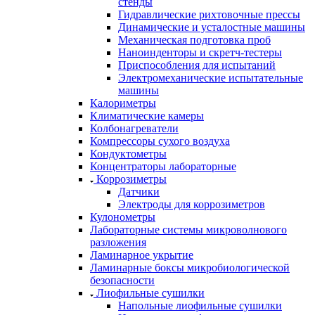
стенды
Гидравлические рихтовочные прессы
Динамические и усталостные машины
Механическая подготовка проб
Наноинденторы и скретч-тестеры
Приспособления для испытаний
Электромеханические испытательные
машины
Калориметры
Климатические камеры
Колбонагреватели
Компрессоры сухого воздуха
Кондуктометры
Концентраторы лабораторные
Коррозиметры
Датчики
Электроды для коррозиметров
Кулонометры
Лабораторные системы микроволнового
разложения
Ламинарное укрытие
Ламинарные боксы микробиологической
безопасности
Лиофильные сушилки
Напольные лиофильные сушилки