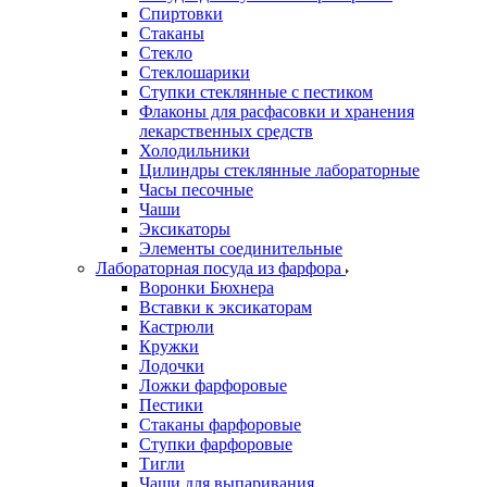
Спиртовки
Стаканы
Стекло
Стеклошарики
Ступки стеклянные с пестиком
Флаконы для расфасовки и хранения
лекарственных средств
Холодильники
Цилиндры стеклянные лабораторные
Часы песочные
Чаши
Эксикаторы
Элементы соединительные
Лабораторная посуда из фарфора
Воронки Бюхнера
Вставки к эксикаторам
Кастрюли
Кружки
Лодочки
Ложки фарфоровые
Пестики
Стаканы фарфоровые
Ступки фарфоровые
Тигли
Чаши для выпаривания