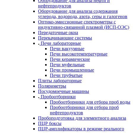
Оборудование для анализа нефти и
нефтепродуктов
Оборудование для анализа содержания
углерода, водорода, азота, серы и галогенов
Оптико-эмиссионные спектрометры с
индуктивно-связанной плазмой (ИСП-ОЭС)
Передаточные окна
Перекачивающие системы
Печи лабораторные
Печи вакуумные
Печи высокотемпературные
Печи керамические
Печи муфельные
Печи промышленные
Печи трубчатые
Плиты лабораторные
Поляриметры
Посудомоечные машины
Пробоотборники
Пробоотборники для отбора проб воды
Пробоотборники для отбора проб
нефтепродуктов
Пробоподготовка для элементного анализа
ПЦР боксы
ПЦР-амплификаторы в режиме реального