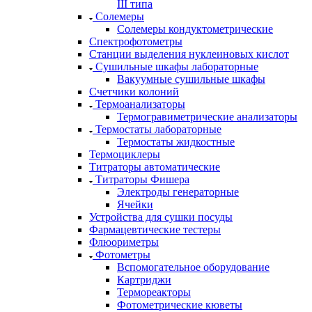
III типа
Солемеры
Солемеры кондуктометрические
Спектрофотометры
Станции выделения нуклеиновых кислот
Сушильные шкафы лабораторные
Вакуумные сушильные шкафы
Счетчики колоний
Термоанализаторы
Термогравиметрические анализаторы
Термостаты лабораторные
Термостаты жидкостные
Термоциклеры
Титраторы автоматические
Титраторы Фишера
Электроды генераторные
Ячейки
Устройства для сушки посуды
Фармацевтические тестеры
Флюориметры
Фотометры
Вспомогательное оборудование
Картриджи
Термореакторы
Фотометрические кюветы