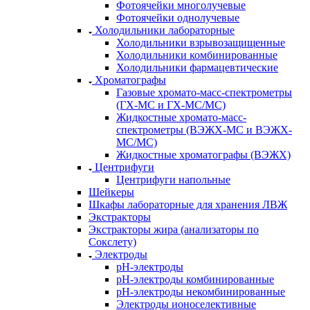
Фотоячейки многолучевые
Фотоячейки однолучевые
Холодильники лабораторные
Холодильники взрывозащищенные
Холодильники комбинированные
Холодильники фармацевтические
Хроматографы
Газовые хромато-масс-спектрометры
(ГХ-МС и ГХ-МС/МС)
Жидкостные хромато-масс-
спектрометры (ВЭЖХ-МС и ВЭЖХ-
МС/МС)
Жидкостные хроматографы (ВЭЖХ)
Центрифуги
Центрифуги напольные
Шейкеры
Шкафы лабораторные для хранения ЛВЖ
Экстракторы
Экстракторы жира (анализаторы по
Сокслету)
Электроды
рН-электроды
рН-электроды комбинированные
рН-электроды некомбинированные
Электроды ионоселективные