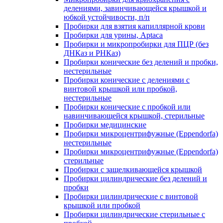
делениями, завинчивающейся крышкой и
юбкой устойчивости, п/п
Пробирки для взятия капиллярной крови
Пробирки для урины, Aptaca
Пробирки и микропробирки для ПЦР (без
ДНКаз и РНКаз)
Пробирки конические без делений и пробки,
нестерильные
Пробирки конические с делениями с
винтовой крышкой или пробкой,
нестерильные
Пробирки конические с пробкой или
навинчивающейся крышкой, стерильные
Пробирки медицинские
Пробирки микроцентрифужные (Eppendorfа)
нестерильные
Пробирки микроцентрифужные (Eppendorfа)
стерильные
Пробирки с защелкивающейся крышкой
Пробирки цилиндрические без делений и
пробки
Пробирки цилиндрические с винтовой
крышкой или пробкой
Пробирки цилиндрические стерильные с