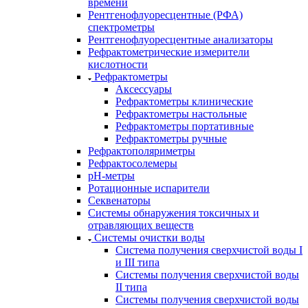
времени
Рентгенофлуоресцентные (РФА)
спектрометры
Рентгенофлуоресцентные анализаторы
Рефрактометрические измерители
кислотности
Рефрактометры
Аксессуары
Рефрактометры клинические
Рефрактометры настольные
Рефрактометры портативные
Рефрактометры ручные
Рефрактополяриметры
Рефрактосолемеры
рН-метры
Ротационные испарители
Секвенаторы
Системы обнаружения токсичных и
отравляющих веществ
Системы очистки воды
Система получения сверхчистой воды I
и III типа
Системы получения сверхчистой воды
II типа
Системы получения сверхчистой воды