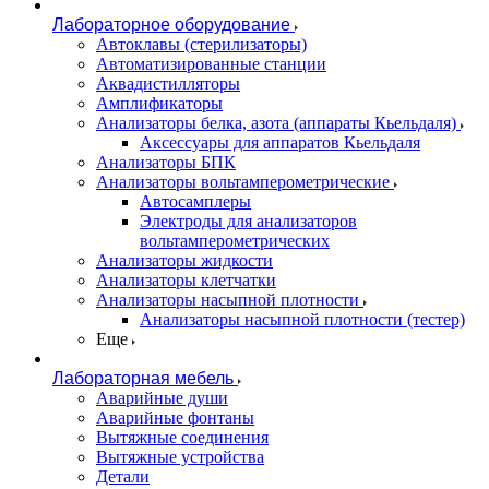
Лабораторное оборудование
Автоклавы (стерилизаторы)
Автоматизированные станции
Аквадистилляторы
Амплификаторы
Анализаторы белка, азота (аппараты Кьельдаля)
Аксессуары для аппаратов Кьельдаля
Анализаторы БПК
Анализаторы вольтамперометрические
Автосамплеры
Электроды для анализаторов
вольтамперометрических
Анализаторы жидкости
Анализаторы клетчатки
Анализаторы насыпной плотности
Анализаторы насыпной плотности (тестер)
Еще
Лабораторная мебель
Аварийные души
Аварийные фонтаны
Вытяжные соединения
Вытяжные устройства
Детали