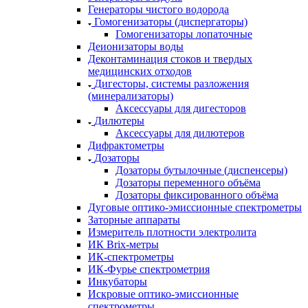
Генераторы чистого водорода
Гомогенизаторы (диспергаторы)
Гомогенизаторы лопаточные
Деионизаторы воды
Деконтаминация стоков и твердых
медицинских отходов
Дигесторы, системы разложения
(минерализаторы)
Аксессуары для дигесторов
Дилютеры
Аксессуары для дилютеров
Дифрактометры
Дозаторы
Дозаторы бутылочные (диспенсеры)
Дозаторы переменного объёма
Дозаторы фиксированного объёма
Дуговые оптико-эмиссионные спектрометры
Заторные аппараты
Измеритель плотности электролита
ИК Brix-метры
ИК-спектрометры
ИК-Фурье спектрометрия
Инкубаторы
Искровые оптико-эмиссионные
спектрометры