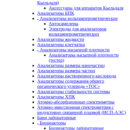
Кьельдаля)
Аксессуары для аппаратов Кьельдаля
Анализаторы БПК
Анализаторы вольтамперометрические
Автосамплеры
Электроды для анализаторов
вольтамперометрических
Анализаторы жидкости
Анализаторы клетчатки
Анализаторы насыпной плотности
Анализаторы насыпной плотности
(тестер)
Анализаторы размера наночастиц
Анализаторы размера частиц
Анализаторы растворенного кислорода
Анализаторы содержания общего
органического углерода «TOC»
Анализаторы стабильности системы
Анализаторы ХПК
Атомно-абсорбционные спектрометры
Атомно-эмиссионная спектрометрия с
индуктивно связанной плазмой (ИСП-АЭС)
Бани лабораторные
Биореакторы
Биореакторы лабораторные