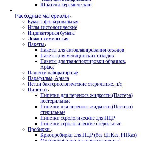
Шпатели керамические
Расходные материалы
Бумага фильтровальная
Иглы гистологические
Индикаторная бумага
Ложка химическая
Пакеты
Пакеты для автоклавирования отходов
Пакеты для медицинских отходов
Пакеты для транспортировки образцов,
Aptaca
Палочки лабораторные
Парафильм, Aptaca
Петли бактериологические стерильные, п/с
Пипетки
Пипетки для переноса жидкости (Пастера)
нестерильные
Пипетки для переноса жидкости (Пастера)
стерильные
Пипетки серологические для ПЦР
Пипетки серологические стерильные
Пробирки
Криопробирки для ПЦР (без ДНКаз, РНКаз)
Микропробирки для криохранения с