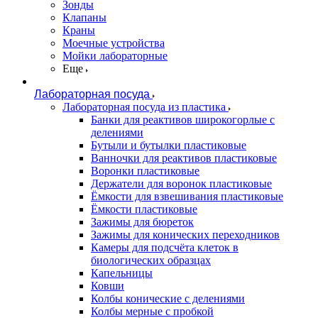
Зонды
Клапаны
Краны
Моечные устройства
Мойки лабораторные
Еще
Лабораторная посуда
Лабораторная посуда из пластика
Банки для реактивов широкогорлые с
делениями
Бутыли и бутылки пластиковые
Ванночки для реактивов пластиковые
Воронки пластиковые
Держатели для воронок пластиковые
Ёмкости для взвешивания пластиковые
Ёмкости пластиковые
Зажимы для бюреток
Зажимы для конических переходников
Камеры для подсчёта клеток в
биологических образцах
Капельницы
Ковши
Колбы конические с делениями
Колбы мерные с пробкой