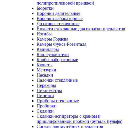
полипропиленовой крышкой
Бюретки
Воронки делительные
Воронки лабораторные
Дозаторы стеклянные
Ёмкости стеклянные для окраски препаратов
Изгибы
Камеры Горяева
Камеры Фукса-Розенталя
Капилляры
Каплеуловители
Колбы лабораторные
Кюветы
Мензурки
Насадки
Палочки стеклянные
Переходы
Пикнометры
Пипетки
Приборы стеклянные
Пробирки
Склянки
Склянки-аспираторы с краном и
пришлифованной пробкой (бутыль Вульфа)
Сосуды для музейных препаратов