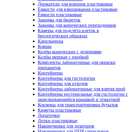
Держатели для воронок пластиковые
Ёмкости для взвешивания пластиковые
Ёмкости пластиковые
Зажимы для бюреток
Зажимы для конических переходников
Камеры для подсчёта клеток в
биологических образцах
Капельницы
Ковши
Колбы конические с делениями
Колбы мерные с пробкой
Комплекты лабораторные для окраски
препаратов
Контейнеры
Контейнеры для гистологии
Контейнеры для отходов
Контейнеры лабораторные для взятия проб
Контейнеры нестерильные для гистологии с
защелкивающейся крышкой и этикеткой
Корзины для транспортировки бутылок
Кюветы пластиковые
Лопаточки
Лотки пластиковые
Наконечники для дозаторов
Наконечники для ПЦР стерильные