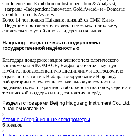
Conference and Exhibition on Instrumentation & Analysis);
· награды «Independent Innovation Gold Award» и «Domestic
Good Instruments Award».
Более 14 лет подряд Haiguang признаётся СМИ Китая
«Ведущим производителем аналитических приборов»,
свидетельство устойчивого лидерства на рынке.
Haiguang – когда точность подкреплена
государственной надёжностью
Благодаря поддержке национального технологического
конгломерата SINOMACH, Haiguang сочетает научную
глубину, производственную дисциплину и долгосрочную
стратегию развития. Выбирая оборудование Haiguang,
лаборатории получают не только высокую точность и
надёжность, но и гарантию стабильности поставок, сервиса и
технической поддержки на десятилетия вперёд.
Разделы с товарами Beijing Haiguang Instrument Co., Ltd.
в нашем магазине
Атомно-абсорбционные спектрометры
6 товаров
Лабораторные системы микроволнового разложения