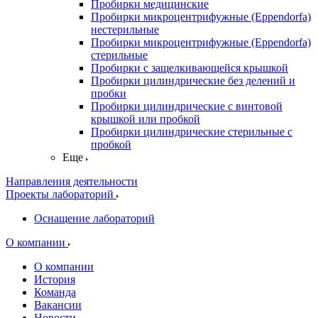
Пробирки медицинские
Пробирки микроцентрифужные (Eppendorfа)
нестерильные
Пробирки микроцентрифужные (Eppendorfа)
стерильные
Пробирки с защелкивающейся крышкой
Пробирки цилиндрические без делений и
пробки
Пробирки цилиндрические с винтовой
крышкой или пробкой
Пробирки цилиндрические стерильные с
пробкой
Еще
Направления деятельности
Проекты лабораторий
Оснащение лабораторий
О компании
О компании
История
Команда
Вакансии
Новости