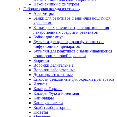
Наконечники с фильтром
Лабораторная посуда из стекла
Ареометры
Банки для реактивов с завинчивающимися
крышками
Банки для хранения и транспортирования
лекарственных средств и реактивов
Бойки для ампул
Бутылки для крови, трансфузионных и
инфузионных препаратов
Бутылки для реактивов с завинчивающейся
полипропиленовой крышкой
Бюретки
Воронки делительные
Воронки лабораторные
Дозаторы стеклянные
Ёмкости стеклянные для окраски препаратов
Изгибы
Камеры Горяева
Камеры Фукса-Розенталя
Капилляры
Каплеуловители
Колбы лабораторные
Кюветы
Мензурки