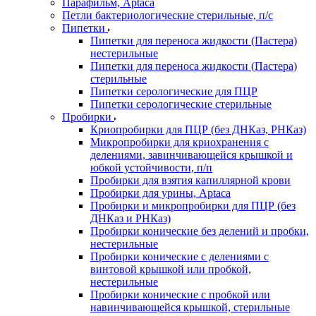
Парафильм, Aptaca
Петли бактериологические стерильные, п/с
Пипетки
Пипетки для переноса жидкости (Пастера)
нестерильные
Пипетки для переноса жидкости (Пастера)
стерильные
Пипетки серологические для ПЦР
Пипетки серологические стерильные
Пробирки
Криопробирки для ПЦР (без ДНКаз, РНКаз)
Микропробирки для криохранения с
делениями, завинчивающейся крышкой и
юбкой устойчивости, п/п
Пробирки для взятия капиллярной крови
Пробирки для урины, Aptaca
Пробирки и микропробирки для ПЦР (без
ДНКаз и РНКаз)
Пробирки конические без делений и пробки,
нестерильные
Пробирки конические с делениями с
винтовой крышкой или пробкой,
нестерильные
Пробирки конические с пробкой или
навинчивающейся крышкой, стерильные