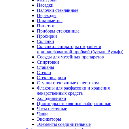
Насадки
Палочки стеклянные
Переходы
Пикнометры
Пипетки
Приборы стеклянные
Пробирки
Склянки
Склянки-аспираторы с краном и
пришлифованной пробкой (бутыль Вульфа)
Сосуды для музейных препаратов
Спиртовки
Стаканы
Стекло
Стеклошарики
Ступки стеклянные с пестиком
Флаконы для расфасовки и хранения
лекарственных средств
Холодильники
Цилиндры стеклянные лабораторные
Часы песочные
Чаши
Эксикаторы
Элементы соединительные