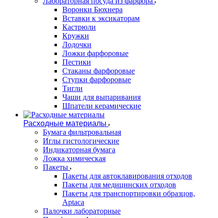
Лабораторная посуда из фарфора
Воронки Бюхнера
Вставки к эксикаторам
Кастрюли
Кружки
Лодочки
Ложки фарфоровые
Пестики
Стаканы фарфоровые
Ступки фарфоровые
Тигли
Чаши для выпаривания
Шпатели керамические
Расходные материалы
Бумага фильтровальная
Иглы гистологические
Индикаторная бумага
Ложка химическая
Пакеты
Пакеты для автоклавирования отходов
Пакеты для медицинских отходов
Пакеты для транспортировки образцов,
Aptaca
Палочки лабораторные