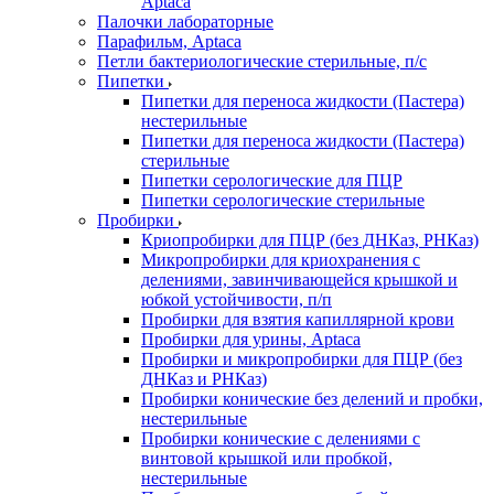
Aptaca
Палочки лабораторные
Парафильм, Aptaca
Петли бактериологические стерильные, п/с
Пипетки
Пипетки для переноса жидкости (Пастера)
нестерильные
Пипетки для переноса жидкости (Пастера)
стерильные
Пипетки серологические для ПЦР
Пипетки серологические стерильные
Пробирки
Криопробирки для ПЦР (без ДНКаз, РНКаз)
Микропробирки для криохранения с
делениями, завинчивающейся крышкой и
юбкой устойчивости, п/п
Пробирки для взятия капиллярной крови
Пробирки для урины, Aptaca
Пробирки и микропробирки для ПЦР (без
ДНКаз и РНКаз)
Пробирки конические без делений и пробки,
нестерильные
Пробирки конические с делениями с
винтовой крышкой или пробкой,
нестерильные