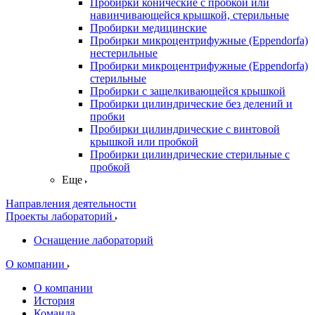
Пробирки конические с пробкой или
навинчивающейся крышкой, стерильные
Пробирки медицинские
Пробирки микроцентрифужные (Eppendorfа)
нестерильные
Пробирки микроцентрифужные (Eppendorfа)
стерильные
Пробирки с защелкивающейся крышкой
Пробирки цилиндрические без делений и
пробки
Пробирки цилиндрические с винтовой
крышкой или пробкой
Пробирки цилиндрические стерильные с
пробкой
Еще
Направления деятельности
Проекты лабораторий
Оснащение лабораторий
О компании
О компании
История
Команда