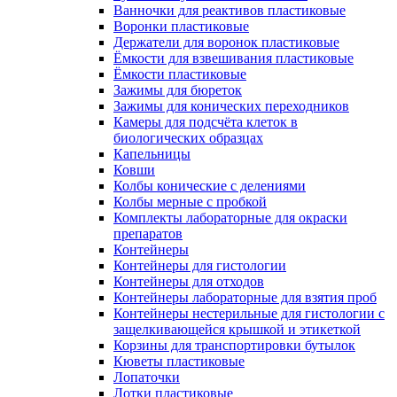
Ванночки для реактивов пластиковые
Воронки пластиковые
Держатели для воронок пластиковые
Ёмкости для взвешивания пластиковые
Ёмкости пластиковые
Зажимы для бюреток
Зажимы для конических переходников
Камеры для подсчёта клеток в
биологических образцах
Капельницы
Ковши
Колбы конические с делениями
Колбы мерные с пробкой
Комплекты лабораторные для окраски
препаратов
Контейнеры
Контейнеры для гистологии
Контейнеры для отходов
Контейнеры лабораторные для взятия проб
Контейнеры нестерильные для гистологии с
защелкивающейся крышкой и этикеткой
Корзины для транспортировки бутылок
Кюветы пластиковые
Лопаточки
Лотки пластиковые