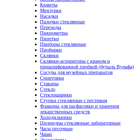
Кюветы
Мензурки
Насадки
Палочки стеклянные
Переходы
Пикнометры
Пипетки
Приборы стеклянные
Пробирки
Склянки
Склянки-аспираторы с краном и
пришлифованной пробкой (бутыль Вульфа)
Сосуды для музейных препаратов
Спиртовки
Стаканы
Стекло
Стеклошарики
Ступки стеклянные с пестиком
Флаконы для расфасовки и хранения
лекарственных средств
Холодильники
Цилиндры стеклянные лабораторные
Часы песочные
Чаши
Эксикаторы