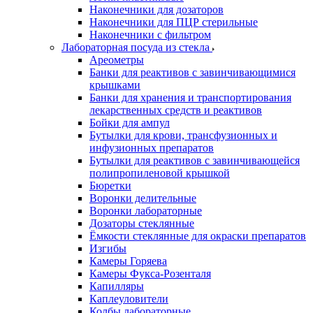
Наконечники для дозаторов
Наконечники для ПЦР стерильные
Наконечники с фильтром
Лабораторная посуда из стекла
Ареометры
Банки для реактивов с завинчивающимися
крышками
Банки для хранения и транспортирования
лекарственных средств и реактивов
Бойки для ампул
Бутылки для крови, трансфузионных и
инфузионных препаратов
Бутылки для реактивов с завинчивающейся
полипропиленовой крышкой
Бюретки
Воронки делительные
Воронки лабораторные
Дозаторы стеклянные
Ёмкости стеклянные для окраски препаратов
Изгибы
Камеры Горяева
Камеры Фукса-Розенталя
Капилляры
Каплеуловители
Колбы лабораторные