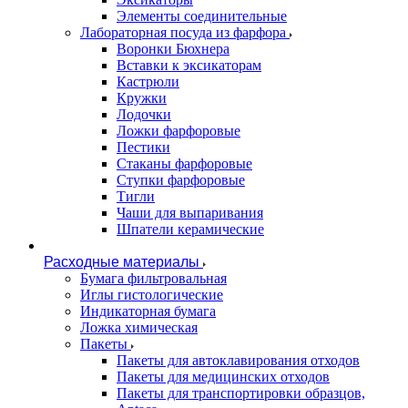
Элементы соединительные
Лабораторная посуда из фарфора
Воронки Бюхнера
Вставки к эксикаторам
Кастрюли
Кружки
Лодочки
Ложки фарфоровые
Пестики
Стаканы фарфоровые
Ступки фарфоровые
Тигли
Чаши для выпаривания
Шпатели керамические
Расходные материалы
Бумага фильтровальная
Иглы гистологические
Индикаторная бумага
Ложка химическая
Пакеты
Пакеты для автоклавирования отходов
Пакеты для медицинских отходов
Пакеты для транспортировки образцов,