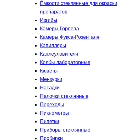
Ёмкости стеклянные для окраски
препаратов
Изгибы
Камеры Горяева
Камеры Фукса-Розенталя
Капилляры
Каплеуловители
Колбы лабораторные
Кюветы
Мензурки
Насадки
Палочки стеклянные
Переходы
Пикнометры
Пипетки
Приборы стеклянные
Пробирки