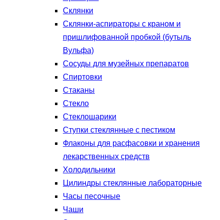
Склянки
Склянки-аспираторы с краном и
пришлифованной пробкой (бутыль
Вульфа)
Сосуды для музейных препаратов
Спиртовки
Стаканы
Стекло
Стеклошарики
Ступки стеклянные с пестиком
Флаконы для расфасовки и хранения
лекарственных средств
Холодильники
Цилиндры стеклянные лабораторные
Часы песочные
Чаши