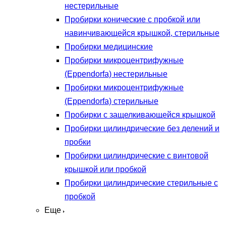
нестерильные
Пробирки конические с пробкой или
навинчивающейся крышкой, стерильные
Пробирки медицинские
Пробирки микроцентрифужные
(Eppendorfа) нестерильные
Пробирки микроцентрифужные
(Eppendorfа) стерильные
Пробирки с защелкивающейся крышкой
Пробирки цилиндрические без делений и
пробки
Пробирки цилиндрические с винтовой
крышкой или пробкой
Пробирки цилиндрические стерильные с
пробкой
Еще