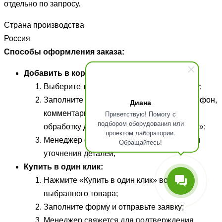
отдельно по запросу.
Страна производства
Россия
Способы оформления заказа:
Добавить в корзину:
Выберите товары и добавьте их в корзину;
Заполните обязательные поля (ФИО, телефон,
Диана
Приветствую! Помогу с
комментарий), подтвердите согласие на
подбором оборудования или
обработку данных, и нажмите «Отправить»;
проектом лаборатории.
Менеджер свяжется для подтверждения и
Обращайтесь!
уточнения деталей;
Купить в один клик:
Нажмите «Купить в один клик» возле
выбранного товара;
Заполните форму и отправьте заявку;
Менеджер свяжется для подтверждения