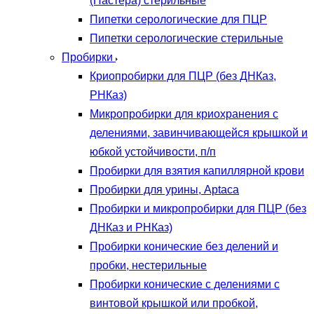
(Пастера) стерильные
Пипетки серологические для ПЦР
Пипетки серологические стерильные
Пробирки
Криопробирки для ПЦР (без ДНКаз,
РНКаз)
Микропробирки для криохранения с
делениями, завинчивающейся крышкой и
юбкой устойчивости, п/п
Пробирки для взятия капиллярной крови
Пробирки для урины, Aptaca
Пробирки и микропробирки для ПЦР (без
ДНКаз и РНКаз)
Пробирки конические без делений и
пробки, нестерильные
Пробирки конические с делениями с
винтовой крышкой или пробкой,