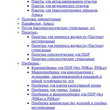
Пакеты для автоклавирования отходов
Пакеты для медицинских отходов
Пакеты для транспортировки образцов,
Aptaca
Палочки лабораторные
Парафильм, Aptaca
Петли бактериологические стерильные, п/с
Пипетки
Пипетки для переноса жидкости (Пастера)
нестерильные
Пипетки для переноса жидкости (Пастера)
стерильные
Пипетки серологические для ПЦР
Пипетки серологические стерильные
Пробирки
Криопробирки для ПЦР (без ДНКаз, РНКаз)
Микропробирки для криохранения с
делениями, завинчивающейся крышкой и
юбкой устойчивости, п/п
Пробирки для взятия капиллярной крови
Пробирки для урины, Aptaca
Пробирки и микропробирки для ПЦР (без
ДНКаз и РНКаз)
Пробирки конические без делений и пробки,
нестерильные