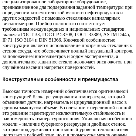
специализированное лабораторное оборудование,
предназначенное для поддержания заданной температуры при
определении кинематической вязкости нефтепродуктов и
других жидкостей с помощью стеклянных капиллярных
вискозиметров. Прибор полностью соответствует
требованиям международных и национальных стандартов,
включая ГОСТ 33, ГОСТ Р 53708, ГОСТ 33389, ASTM D445,
IP 71, ISO 3104 и DIN 51366. Ключевой особенностью
конструкции является использование прозрачных стеклянных
стенок сосуда, что обеспечивает полный визуальный контроль
за положением вискозиметров и ходом эксперимента, а
дополнительное защитное стекло исключает риск ожогов при
случайном касании нагретых поверхностей.
Конструктивные особенности и преимущества
Высокая точность измерений обеспечивается оригинальной
конструкцией блока регулирования температуры, который
объединяет датчик, нагреватель и циркуляционный насос в
едином замкнутом объеме. В сочетании с переливной ванной
это решение гарантирует исключительную стабильность и
равномерность температурного поля. Уникальная особенность
модели – наличие буферного резервуара и двойных стенок,
которые поддерживают постоянный уровень теплоносителя
не только в рабочей зоне, но и в промежутке между окнами