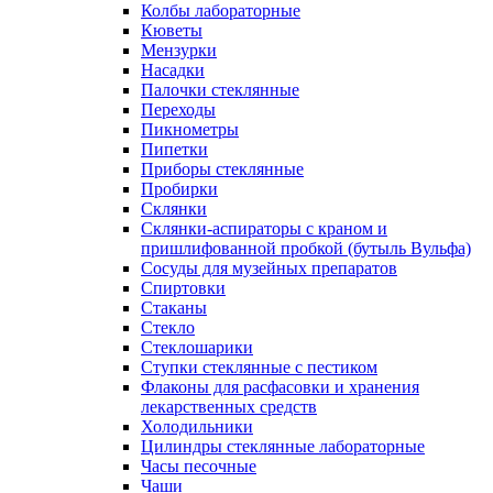
Колбы лабораторные
Кюветы
Мензурки
Насадки
Палочки стеклянные
Переходы
Пикнометры
Пипетки
Приборы стеклянные
Пробирки
Склянки
Склянки-аспираторы с краном и
пришлифованной пробкой (бутыль Вульфа)
Сосуды для музейных препаратов
Спиртовки
Стаканы
Стекло
Стеклошарики
Ступки стеклянные с пестиком
Флаконы для расфасовки и хранения
лекарственных средств
Холодильники
Цилиндры стеклянные лабораторные
Часы песочные
Чаши