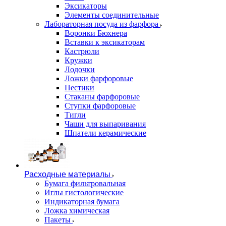
Эксикаторы
Элементы соединительные
Лабораторная посуда из фарфора
Воронки Бюхнера
Вставки к эксикаторам
Кастрюли
Кружки
Лодочки
Ложки фарфоровые
Пестики
Стаканы фарфоровые
Ступки фарфоровые
Тигли
Чаши для выпаривания
Шпатели керамические
Расходные материалы
Бумага фильтровальная
Иглы гистологические
Индикаторная бумага
Ложка химическая
Пакеты