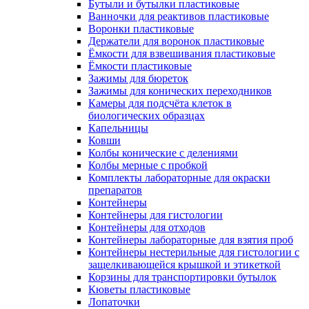
Бутыли и бутылки пластиковые
Ванночки для реактивов пластиковые
Воронки пластиковые
Держатели для воронок пластиковые
Ёмкости для взвешивания пластиковые
Ёмкости пластиковые
Зажимы для бюреток
Зажимы для конических переходников
Камеры для подсчёта клеток в
биологических образцах
Капельницы
Ковши
Колбы конические с делениями
Колбы мерные с пробкой
Комплекты лабораторные для окраски
препаратов
Контейнеры
Контейнеры для гистологии
Контейнеры для отходов
Контейнеры лабораторные для взятия проб
Контейнеры нестерильные для гистологии с
защелкивающейся крышкой и этикеткой
Корзины для транспортировки бутылок
Кюветы пластиковые
Лопаточки