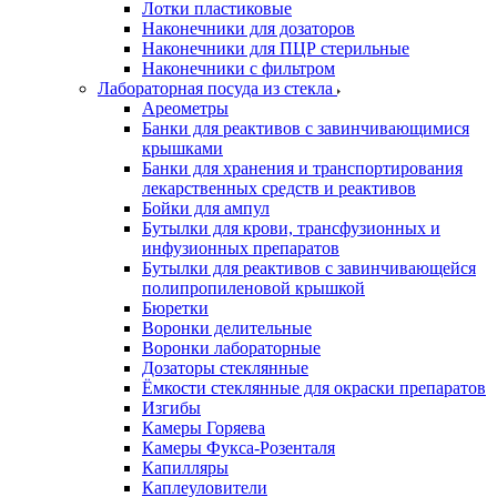
Лотки пластиковые
Наконечники для дозаторов
Наконечники для ПЦР стерильные
Наконечники с фильтром
Лабораторная посуда из стекла
Ареометры
Банки для реактивов с завинчивающимися
крышками
Банки для хранения и транспортирования
лекарственных средств и реактивов
Бойки для ампул
Бутылки для крови, трансфузионных и
инфузионных препаратов
Бутылки для реактивов с завинчивающейся
полипропиленовой крышкой
Бюретки
Воронки делительные
Воронки лабораторные
Дозаторы стеклянные
Ёмкости стеклянные для окраски препаратов
Изгибы
Камеры Горяева
Камеры Фукса-Розенталя
Капилляры
Каплеуловители