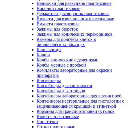
Ванночки для реактивов пластиковые
Воронки пластиковые
Держатели для воронок пластиковые
Ёмкости для взвешивания пластиковые
Ёмкости пластиковые
Зажимы для бюреток
Зажимы для конических переходников
Камеры для подсчёта клеток в
биологических образцах
Капельницы
Ковши
Колбы конические с делениями
Колбы мерные с пробкой
Комплекты лабораторные для окраски
препаратов
Контейнеры
Контейнеры для гистологии
Контейнеры для отходов
Контейнеры лабораторные для взятия проб
Контейнеры нестерильные для гистологии с
защелкивающейся крышкой и этикеткой
Корзины для транспортировки бутылок
Кюветы пластиковые
Лопаточки
Лотки пластиковые