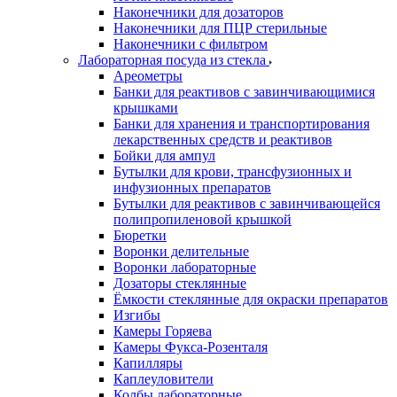
Наконечники для дозаторов
Наконечники для ПЦР стерильные
Наконечники с фильтром
Лабораторная посуда из стекла
Ареометры
Банки для реактивов с завинчивающимися
крышками
Банки для хранения и транспортирования
лекарственных средств и реактивов
Бойки для ампул
Бутылки для крови, трансфузионных и
инфузионных препаратов
Бутылки для реактивов с завинчивающейся
полипропиленовой крышкой
Бюретки
Воронки делительные
Воронки лабораторные
Дозаторы стеклянные
Ёмкости стеклянные для окраски препаратов
Изгибы
Камеры Горяева
Камеры Фукса-Розенталя
Капилляры
Каплеуловители
Колбы лабораторные