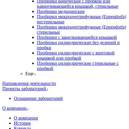
Пробирки конические с пробкой или
навинчивающейся крышкой, стерильные
Пробирки медицинские
Пробирки микроцентрифужные (Eppendorfа)
нестерильные
Пробирки микроцентрифужные (Eppendorfа)
стерильные
Пробирки с защелкивающейся крышкой
Пробирки цилиндрические без делений и
пробки
Пробирки цилиндрические с винтовой
крышкой или пробкой
Пробирки цилиндрические стерильные с
пробкой
Еще
Направления деятельности
Проекты лабораторий
Оснащение лабораторий
О компании
О компании
История
Команда