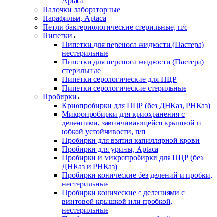
Aptaca
Палочки лабораторные
Парафильм, Aptaca
Петли бактериологические стерильные, п/с
Пипетки
Пипетки для переноса жидкости (Пастера)
нестерильные
Пипетки для переноса жидкости (Пастера)
стерильные
Пипетки серологические для ПЦР
Пипетки серологические стерильные
Пробирки
Криопробирки для ПЦР (без ДНКаз, РНКаз)
Микропробирки для криохранения с
делениями, завинчивающейся крышкой и
юбкой устойчивости, п/п
Пробирки для взятия капиллярной крови
Пробирки для урины, Aptaca
Пробирки и микропробирки для ПЦР (без
ДНКаз и РНКаз)
Пробирки конические без делений и пробки,
нестерильные
Пробирки конические с делениями с
винтовой крышкой или пробкой,
нестерильные