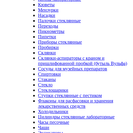
Кюветы
Мензурки
Насадки
Палочки стеклянные
Переходы
Пикнометры
Пипетки
Приборы стеклянные
Пробирки
Склянки
Склянки-аспираторы с краном и
пришлифованной пробкой (бутыль Вульфа)
Сосуды для музейных препаратов
Спиртовки
Стаканы
Стекло
Стеклошарики
Ступки стеклянные с пестиком
Флаконы для расфасовки и хранения
лекарственных средств
Холодильники
Цилиндры стеклянные лабораторные
Часы песочные
Чаши
Эксикаторы