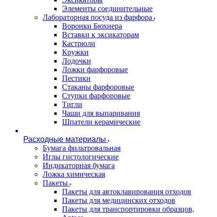
Элементы соединительные
Лабораторная посуда из фарфора
Воронки Бюхнера
Вставки к эксикаторам
Кастрюли
Кружки
Лодочки
Ложки фарфоровые
Пестики
Стаканы фарфоровые
Ступки фарфоровые
Тигли
Чаши для выпаривания
Шпатели керамические
Расходные материалы
Бумага фильтровальная
Иглы гистологические
Индикаторная бумага
Ложка химическая
Пакеты
Пакеты для автоклавирования отходов
Пакеты для медицинских отходов
Пакеты для транспортировки образцов,