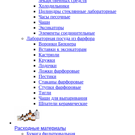
лекарственных средств
Холодильники
Цилиндры стеклянные лабораторные
Часы песочные
Чаши
Эксикаторы
Элементы соединительные
Лабораторная посуда из фарфора
Воронки Бюхнера
Вставки к эксикаторам
Кастрюли
Кружки
Лодочки
Ложки фарфоровые
Пестики
Стаканы фарфоровые
Ступки фарфоровые
Тигли
Чаши для выпаривания
Шпатели керамические
Расходные материалы
Бумага фильтровальная