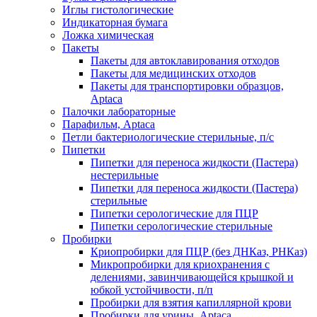
Иглы гистологические
Индикаторная бумага
Ложка химическая
Пакеты
Пакеты для автоклавирования отходов
Пакеты для медицинских отходов
Пакеты для транспортировки образцов,
Aptaca
Палочки лабораторные
Парафильм, Aptaca
Петли бактериологические стерильные, п/с
Пипетки
Пипетки для переноса жидкости (Пастера)
нестерильные
Пипетки для переноса жидкости (Пастера)
стерильные
Пипетки серологические для ПЦР
Пипетки серологические стерильные
Пробирки
Криопробирки для ПЦР (без ДНКаз, РНКаз)
Микропробирки для криохранения с
делениями, завинчивающейся крышкой и
юбкой устойчивости, п/п
Пробирки для взятия капиллярной крови
Пробирки для урины, Aptaca