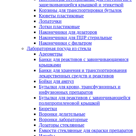
защелкивающейся крышкой и этикеткой
Корзины для транспортировки бутылок
Кюветы пластиковые
Лопаточки
Лотки пластиковые
Наконечники для дозаторов
Наконечники для ПЦР стерильные
Наконечники с фильтром
Лабораторная посуда из стекла
Ареометры
Банки для реактивов с завинчивающимися
крышками
Банки для хранения и транспортирования
лекарственных средств и реактивов
Бойки для ампул
Бутылки для крови, трансфузионных и
инфузионных препаратов
Бутылки для реактивов с завинчивающейся
полипропиленовой крышкой
Бюретки
Воронки делительные
Воронки лабораторные
Дозаторы стеклянные
Ёмкости стеклянные для окраски препаратов
Изгибы