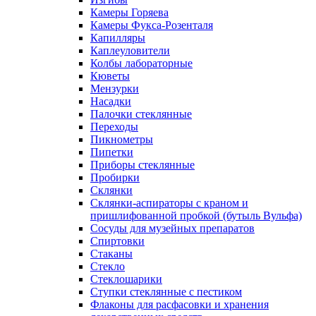
Камеры Горяева
Камеры Фукса-Розенталя
Капилляры
Каплеуловители
Колбы лабораторные
Кюветы
Мензурки
Насадки
Палочки стеклянные
Переходы
Пикнометры
Пипетки
Приборы стеклянные
Пробирки
Склянки
Склянки-аспираторы с краном и
пришлифованной пробкой (бутыль Вульфа)
Сосуды для музейных препаратов
Спиртовки
Стаканы
Стекло
Стеклошарики
Ступки стеклянные с пестиком
Флаконы для расфасовки и хранения