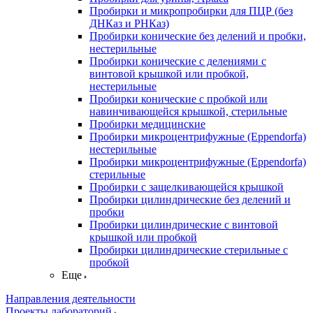
Пробирки и микропробирки для ПЦР (без
ДНКаз и РНКаз)
Пробирки конические без делений и пробки,
нестерильные
Пробирки конические с делениями с
винтовой крышкой или пробкой,
нестерильные
Пробирки конические с пробкой или
навинчивающейся крышкой, стерильные
Пробирки медицинские
Пробирки микроцентрифужные (Eppendorfа)
нестерильные
Пробирки микроцентрифужные (Eppendorfа)
стерильные
Пробирки с защелкивающейся крышкой
Пробирки цилиндрические без делений и
пробки
Пробирки цилиндрические с винтовой
крышкой или пробкой
Пробирки цилиндрические стерильные с
пробкой
Еще
Направления деятельности
Проекты лабораторий