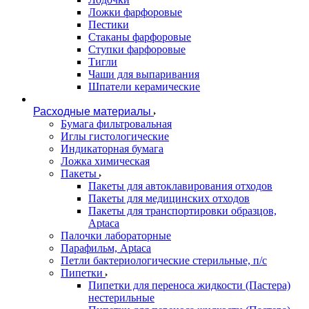
Ложки фарфоровые
Пестики
Стаканы фарфоровые
Ступки фарфоровые
Тигли
Чаши для выпаривания
Шпатели керамические
Расходные материалы
Бумага фильтровальная
Иглы гистологические
Индикаторная бумага
Ложка химическая
Пакеты
Пакеты для автоклавирования отходов
Пакеты для медицинских отходов
Пакеты для транспортировки образцов,
Aptaca
Палочки лабораторные
Парафильм, Aptaca
Петли бактериологические стерильные, п/с
Пипетки
Пипетки для переноса жидкости (Пастера)
нестерильные