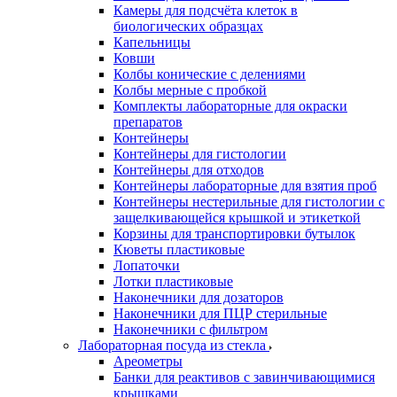
Камеры для подсчёта клеток в
биологических образцах
Капельницы
Ковши
Колбы конические с делениями
Колбы мерные с пробкой
Комплекты лабораторные для окраски
препаратов
Контейнеры
Контейнеры для гистологии
Контейнеры для отходов
Контейнеры лабораторные для взятия проб
Контейнеры нестерильные для гистологии с
защелкивающейся крышкой и этикеткой
Корзины для транспортировки бутылок
Кюветы пластиковые
Лопаточки
Лотки пластиковые
Наконечники для дозаторов
Наконечники для ПЦР стерильные
Наконечники с фильтром
Лабораторная посуда из стекла
Ареометры
Банки для реактивов с завинчивающимися
крышками