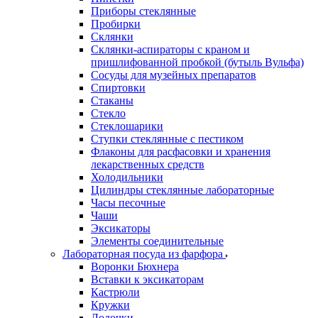
Приборы стеклянные
Пробирки
Склянки
Склянки-аспираторы с краном и
пришлифованной пробкой (бутыль Вульфа)
Сосуды для музейных препаратов
Спиртовки
Стаканы
Стекло
Стеклошарики
Ступки стеклянные с пестиком
Флаконы для расфасовки и хранения
лекарственных средств
Холодильники
Цилиндры стеклянные лабораторные
Часы песочные
Чаши
Эксикаторы
Элементы соединительные
Лабораторная посуда из фарфора
Воронки Бюхнера
Вставки к эксикаторам
Кастрюли
Кружки
Лодочки