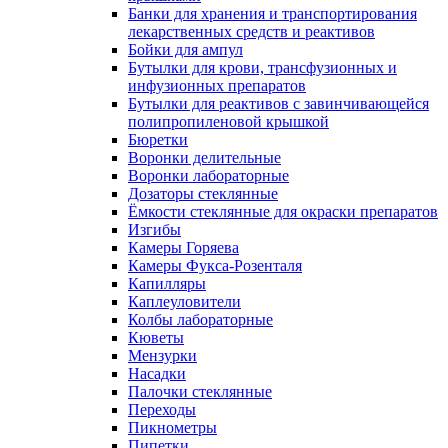
Банки для хранения и транспортирования
лекарственных средств и реактивов
Бойки для ампул
Бутылки для крови, трансфузионных и
инфузионных препаратов
Бутылки для реактивов с завинчивающейся
полипропиленовой крышкой
Бюретки
Воронки делительные
Воронки лабораторные
Дозаторы стеклянные
Ёмкости стеклянные для окраски препаратов
Изгибы
Камеры Горяева
Камеры Фукса-Розенталя
Капилляры
Каплеуловители
Колбы лабораторные
Кюветы
Мензурки
Насадки
Палочки стеклянные
Переходы
Пикнометры
Пипетки