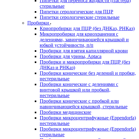
Пипетки для переноса жидкости (Пастера)
стерильные
Пипетки серологические для ПЦР
Пипетки серологические стерильные
Пробирки
Криопробирки для ПЦР (без ДНКаз, РНКаз)
Микропробирки для криохранения с
делениями, завинчивающейся крышкой и
юбкой устойчивости, п/п
Пробирки для взятия капиллярной крови
Пробирки для урины, Aptaca
Пробирки и микропробирки для ПЦР (без
ДНКаз и РНКаз)
Пробирки конические без делений и пробки,
нестерильные
Пробирки конические с делениями с
винтовой крышкой или пробкой,
нестерильные
Пробирки конические с пробкой или
навинчивающейся крышкой, стерильные
Пробирки медицинские
Пробирки микроцентрифужные (Eppendorfа)
нестерильные
Пробирки микроцентрифужные (Eppendorfа)
стерильные