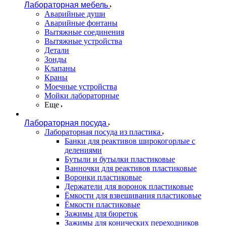
Лабораторная мебель
Аварийные души
Аварийные фонтаны
Вытяжные соединения
Вытяжные устройства
Детали
Зонды
Клапаны
Краны
Моечные устройства
Мойки лабораторные
Еще
Лабораторная посуда
Лабораторная посуда из пластика
Банки для реактивов широкогорлые с
делениями
Бутыли и бутылки пластиковые
Ванночки для реактивов пластиковые
Воронки пластиковые
Держатели для воронок пластиковые
Ёмкости для взвешивания пластиковые
Ёмкости пластиковые
Зажимы для бюреток
Зажимы для конических переходников