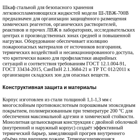
Шкаф стальной для безопасного хранения
легковоспламеняющихся жидкостей модели Ш-ЛВЖ-700В
предназначен для организации защищённого размещения
химических реагентов, органических растворителей,
реактивов и прочих ЛВЖ в лабораториях, исследовательских
центрах и производственных зонах средней и повышенной
нагрузки. Оборудование обеспечивает изоляцию
пожароопасных материалов от источников возгорания,
термических воздействий и несанкционированного доступа,
что критически важно для профилактики аварийных
ситуаций и соответствия требованиям ГОСТ 12.1.004-91,
ГОСТ 33434-2015, СанПиН 2.1.3684-21 и ТР ТС 012/2011 к
организации складских зон для опасных веществ.
Конструктивная защита и материалы
Корпус изготовлен из стали толщиной 1,1-1,3 мм с
многослойным противокислотным порошковым эпоксидным
покрытием, полимеризованным при температуре 200 °C для
обеспечения максимальной адгезии и химической стойкости.
Монолитная цельносварная конструкция с двойной оболочкой
(внутренний и наружный корпус) создаёт эффективный
термический барьер, замедляющий прогрев внутреннего
объёма при внешнем пожаре. Терморасширяющаяся