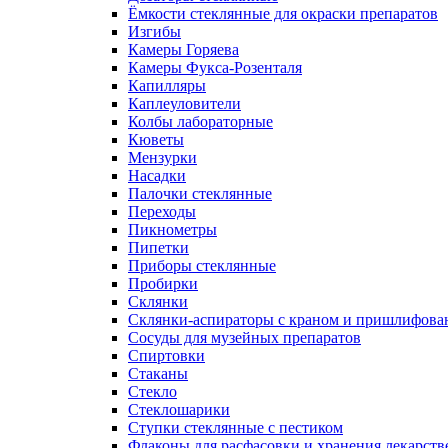
Ёмкости стеклянные для окраски препаратов
Изгибы
Камеры Горяева
Камеры Фукса-Розенталя
Капилляры
Каплеуловители
Колбы лабораторные
Кюветы
Мензурки
Насадки
Палочки стеклянные
Переходы
Пикнометры
Пипетки
Приборы стеклянные
Пробирки
Склянки
Склянки-аспираторы с краном и пришлифован
Сосуды для музейных препаратов
Спиртовки
Стаканы
Стекло
Стеклошарики
Ступки стеклянные с пестиком
Флаконы для расфасовки и хранения лекарств