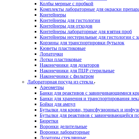
Колбы мерные с пробкой
Комплекты лабораторные для окраски препар
Контейнеры
Контейнеры для гистологии
Контейнеры для отходов
Контейнеры лабораторные для взятия проб
Контейнеры нестерильные для гистологии с 
Корзины для транспортировки бутылок
Кюветы пластиковые
Лопаточки
Лотки пластиковые
Наконечники для дозаторов
Наконечники для ПЦР стерильные
Наконечники с фильтром
Лабораторная посуда из стекла
Ареометры
Банки для реактивов с завинчивающимися к
Банки для хранения и транспортирования лек
Бойки для ампул
Бутылки для крови, трансфузионных и инфуз
Бутылки для реактивов с завинчивающейся 
Бюретки
Воронки делительные
Воронки лабораторные
Дозаторы стеклянные