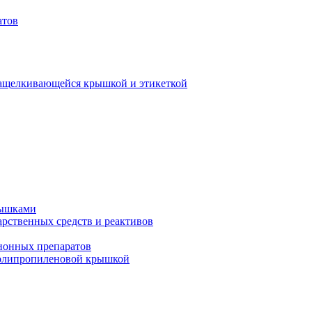
атов
защелкивающейся крышкой и этикеткой
рышками
арственных средств и реактивов
ионных препаратов
полипропиленовой крышкой