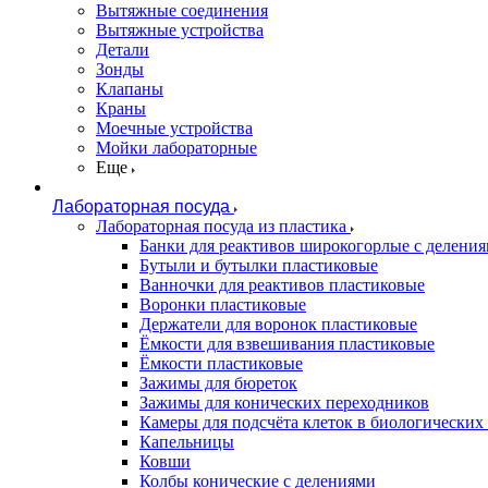
Вытяжные соединения
Вытяжные устройства
Детали
Зонды
Клапаны
Краны
Моечные устройства
Мойки лабораторные
Еще
Лабораторная посуда
Лабораторная посуда из пластика
Банки для реактивов широкогорлые с делени
Бутыли и бутылки пластиковые
Ванночки для реактивов пластиковые
Воронки пластиковые
Держатели для воронок пластиковые
Ёмкости для взвешивания пластиковые
Ёмкости пластиковые
Зажимы для бюреток
Зажимы для конических переходников
Камеры для подсчёта клеток в биологических
Капельницы
Ковши
Колбы конические с делениями