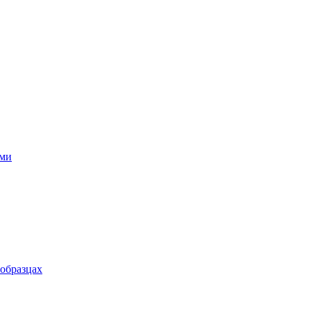
ями
 образцах