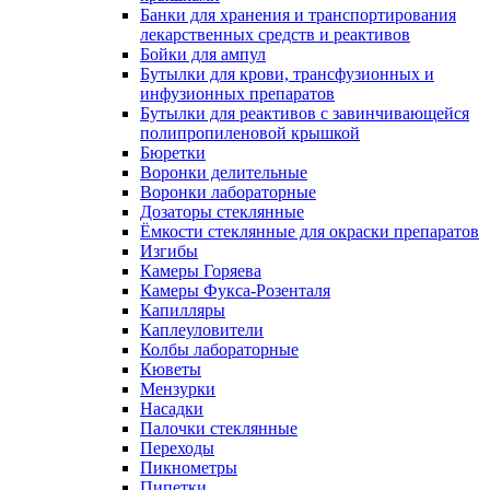
Банки для хранения и транспортирования
лекарственных средств и реактивов
Бойки для ампул
Бутылки для крови, трансфузионных и
инфузионных препаратов
Бутылки для реактивов с завинчивающейся
полипропиленовой крышкой
Бюретки
Воронки делительные
Воронки лабораторные
Дозаторы стеклянные
Ёмкости стеклянные для окраски препаратов
Изгибы
Камеры Горяева
Камеры Фукса-Розенталя
Капилляры
Каплеуловители
Колбы лабораторные
Кюветы
Мензурки
Насадки
Палочки стеклянные
Переходы
Пикнометры
Пипетки