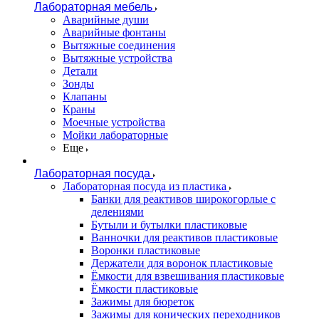
Лабораторная мебель
Аварийные души
Аварийные фонтаны
Вытяжные соединения
Вытяжные устройства
Детали
Зонды
Клапаны
Краны
Моечные устройства
Мойки лабораторные
Еще
Лабораторная посуда
Лабораторная посуда из пластика
Банки для реактивов широкогорлые с
делениями
Бутыли и бутылки пластиковые
Ванночки для реактивов пластиковые
Воронки пластиковые
Держатели для воронок пластиковые
Ёмкости для взвешивания пластиковые
Ёмкости пластиковые
Зажимы для бюреток
Зажимы для конических переходников