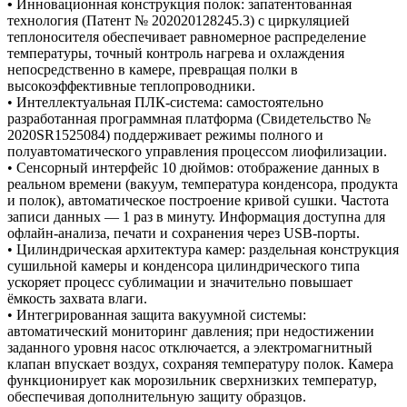
•
Инновационная конструкция полок: запатентованная
технология (Патент № 202020128245.3) с циркуляцией
теплоносителя обеспечивает равномерное распределение
температуры, точный контроль нагрева и охлаждения
непосредственно в камере, превращая полки в
высокоэффективные теплопроводники.
• Интеллектуальная ПЛК-система: самостоятельно
разработанная программная платформа (Свидетельство №
2020SR1525084) поддерживает режимы полного и
полуавтоматического управления процессом лиофилизации.
• Сенсорный интерфейс 10 дюймов: отображение данных в
реальном времени (вакуум, температура конденсора, продукта
и полок), автоматическое построение кривой сушки. Частота
записи данных — 1 раз в минуту. Информация доступна для
офлайн-анализа, печати и сохранения через USB-порты.
• Цилиндрическая архитектура камер: раздельная конструкция
сушильной камеры и конденсора цилиндрического типа
ускоряет процесс сублимации и значительно повышает
ёмкость захвата влаги.
• Интегрированная защита вакуумной системы:
автоматический мониторинг давления; при недостижении
заданного уровня насос отключается, а электромагнитный
клапан впускает воздух, сохраняя температуру полок. Камера
функционирует как морозильник сверхнизких температур,
обеспечивая дополнительную защиту образцов.