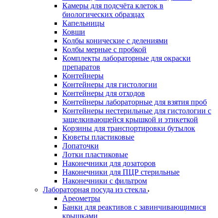
Камеры для подсчёта клеток в
биологических образцах
Капельницы
Ковши
Колбы конические с делениями
Колбы мерные с пробкой
Комплекты лабораторные для окраски
препаратов
Контейнеры
Контейнеры для гистологии
Контейнеры для отходов
Контейнеры лабораторные для взятия проб
Контейнеры нестерильные для гистологии с
защелкивающейся крышкой и этикеткой
Корзины для транспортировки бутылок
Кюветы пластиковые
Лопаточки
Лотки пластиковые
Наконечники для дозаторов
Наконечники для ПЦР стерильные
Наконечники с фильтром
Лабораторная посуда из стекла
Ареометры
Банки для реактивов с завинчивающимися
крышками