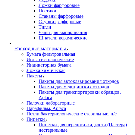
Ложки фарфоровые
Пестики
Стаканы фарфоровые
Ступки фарфоровые
Тигли
Чаши для выпаривания
Шпатели керамические
Расходные материалы
Бумага фильтровальная
Иглы гистологические
Индикаторная бумага
Ложка химическая
Пакеты
Пакеты для автоклавирования отходов
Пакеты для медицинских отходов
Пакеты для транспортировки образцов,
Aptaca
Палочки лабораторные
Парафильм, Aptaca
Петли бактериологические стерильные, п/с
Пипетки
Пипетки для переноса жидкости (Пастера)
нестерильные