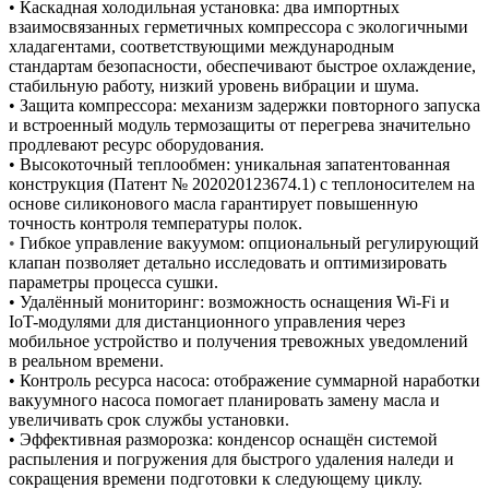
• Каскадная холодильная установка: два импортных
взаимосвязанных герметичных компрессора с экологичными
хладагентами, соответствующими международным
стандартам безопасности, обеспечивают быстрое охлаждение,
стабильную работу, низкий уровень вибрации и шума.
• Защита компрессора: механизм задержки повторного запуска
и встроенный модуль термозащиты от перегрева значительно
продлевают ресурс оборудования.
• Высокоточный теплообмен: уникальная запатентованная
конструкция (Патент № 202020123674.1) с теплоносителем на
основе силиконового масла гарантирует повышенную
точность контроля температуры полок.
•
Гибкое управление вакуумом: опциональный регулирующий
клапан позволяет детально исследовать и оптимизировать
параметры процесса сушки.
• Удалённый мониторинг: возможность оснащения Wi-Fi и
IoT-модулями для дистанционного управления через
мобильное устройство и получения тревожных уведомлений
в реальном времени.
• Контроль ресурса насоса: отображение суммарной наработки
вакуумного насоса помогает планировать замену масла и
увеличивать срок службы установки.
• Эффективная разморозка: конденсор оснащён системой
распыления и погружения для быстрого удаления наледи и
сокращения времени подготовки к следующему циклу.