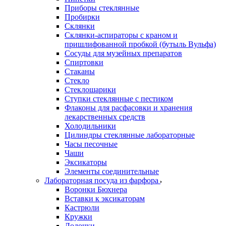
Приборы стеклянные
Пробирки
Склянки
Склянки-аспираторы с краном и
пришлифованной пробкой (бутыль Вульфа)
Сосуды для музейных препаратов
Спиртовки
Стаканы
Стекло
Стеклошарики
Ступки стеклянные с пестиком
Флаконы для расфасовки и хранения
лекарственных средств
Холодильники
Цилиндры стеклянные лабораторные
Часы песочные
Чаши
Эксикаторы
Элементы соединительные
Лабораторная посуда из фарфора
Воронки Бюхнера
Вставки к эксикаторам
Кастрюли
Кружки
Лодочки