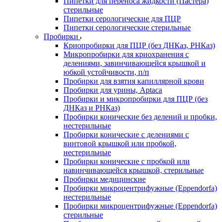
Пипетки для переноса жидкости (Пастера)
стерильные
Пипетки серологические для ПЦР
Пипетки серологические стерильные
Пробирки
Криопробирки для ПЦР (без ДНКаз, РНКаз)
Микропробирки для криохранения с
делениями, завинчивающейся крышкой и
юбкой устойчивости, п/п
Пробирки для взятия капиллярной крови
Пробирки для урины, Aptaca
Пробирки и микропробирки для ПЦР (без
ДНКаз и РНКаз)
Пробирки конические без делений и пробки,
нестерильные
Пробирки конические с делениями с
винтовой крышкой или пробкой,
нестерильные
Пробирки конические с пробкой или
навинчивающейся крышкой, стерильные
Пробирки медицинские
Пробирки микроцентрифужные (Eppendorfа)
нестерильные
Пробирки микроцентрифужные (Eppendorfа)
стерильные