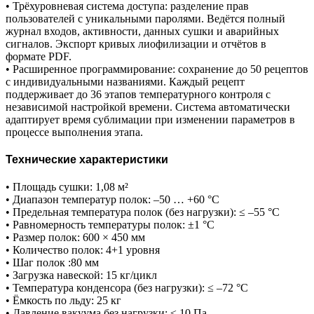
• Трёхуровневая система доступа: разделение прав
пользователей с уникальными паролями. Ведётся полный
журнал входов, активности, данных сушки и аварийных
сигналов. Экспорт кривых лиофилизации и отчётов в
формате PDF.
•
Расширенное программирование: сохранение до 50 рецептов
с индивидуальными названиями. Каждый рецепт
поддерживает до 36 этапов температурного контроля с
независимой настройкой времени. Система автоматически
адаптирует время сублимации при изменении параметров в
процессе выполнения этапа.
Технические характеристики
• Площадь сушки: 1,08 м²
• Диапазон температур полок: –50 … +60 °C
• Предельная температура полок (без нагрузки): ≤ –55 °C
• Равномерность температуры полок: ±1 °C
• Размер полок: 600 × 450 мм
• Количество полок: 4+1 уровня
• Шаг полок :80 мм
• Загрузка навеской: 15 кг/цикл
• Температура конденсора (без нагрузки): ≤ –72 °C
• Ёмкость по льду: 25 кг
• Давление вакуума без нагрузки: ≤ 10 Па