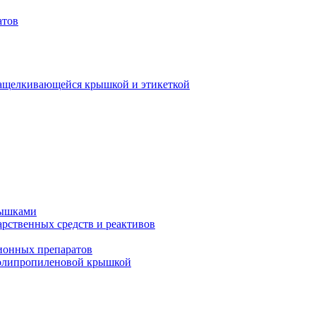
атов
защелкивающейся крышкой и этикеткой
рышками
арственных средств и реактивов
ионных препаратов
полипропиленовой крышкой