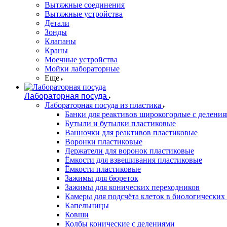
Вытяжные соединения
Вытяжные устройства
Детали
Зонды
Клапаны
Краны
Моечные устройства
Мойки лабораторные
Еще
Лабораторная посуда
Лабораторная посуда из пластика
Банки для реактивов широкогорлые с делени
Бутыли и бутылки пластиковые
Ванночки для реактивов пластиковые
Воронки пластиковые
Держатели для воронок пластиковые
Ёмкости для взвешивания пластиковые
Ёмкости пластиковые
Зажимы для бюреток
Зажимы для конических переходников
Камеры для подсчёта клеток в биологических
Капельницы
Ковши
Колбы конические с делениями