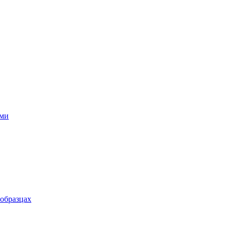
ями
 образцах