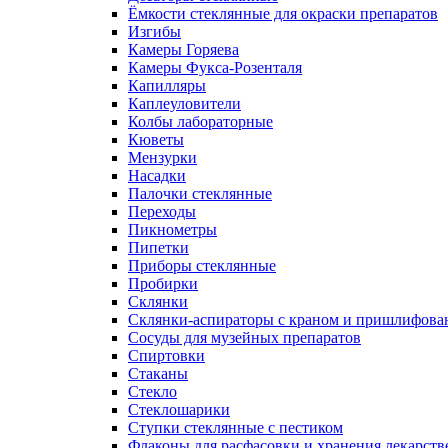
Ёмкости стеклянные для окраски препаратов
Изгибы
Камеры Горяева
Камеры Фукса-Розенталя
Капилляры
Каплеуловители
Колбы лабораторные
Кюветы
Мензурки
Насадки
Палочки стеклянные
Переходы
Пикнометры
Пипетки
Приборы стеклянные
Пробирки
Склянки
Склянки-аспираторы с краном и пришлифован
Сосуды для музейных препаратов
Спиртовки
Стаканы
Стекло
Стеклошарики
Ступки стеклянные с пестиком
Флаконы для расфасовки и хранения лекарств