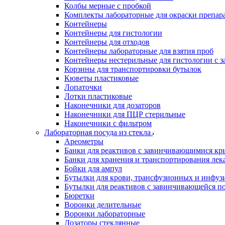
Колбы мерные с пробкой
Комплекты лабораторные для окраски препар
Контейнеры
Контейнеры для гистологии
Контейнеры для отходов
Контейнеры лабораторные для взятия проб
Контейнеры нестерильные для гистологии с 
Корзины для транспортировки бутылок
Кюветы пластиковые
Лопаточки
Лотки пластиковые
Наконечники для дозаторов
Наконечники для ПЦР стерильные
Наконечники с фильтром
Лабораторная посуда из стекла
Ареометры
Банки для реактивов с завинчивающимися к
Банки для хранения и транспортирования лек
Бойки для ампул
Бутылки для крови, трансфузионных и инфуз
Бутылки для реактивов с завинчивающейся 
Бюретки
Воронки делительные
Воронки лабораторные
Дозаторы стеклянные