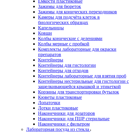
Ёмкости пластиковые
Зажимы для бюреток
Зажимы для конических переходников
Камеры для подсчёта клеток в
биологических образцах
Капельницы
Ковши
Колбы конические с делениями
Колбы мерные с пробкой
Комплекты лабораторные для окраски
препаратов
Контейнеры
Контейнеры для гистологии
Контейнеры для отходов
Контейнеры лабораторные для взятия проб
Контейнеры нестерильные для гистологии с
защелкивающейся крышкой и этикеткой
Корзины для транспортировки бутылок
Кюветы пластиковые
Лопаточки
Лотки пластиковые
Наконечники для дозаторов
Наконечники для ПЦР стерильные
Наконечники с фильтром
Лабораторная посуда из стекла