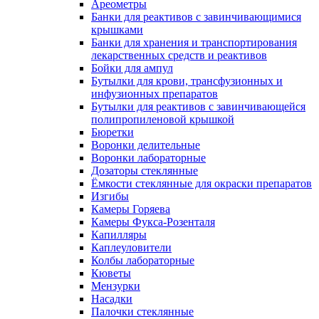
Ареометры
Банки для реактивов с завинчивающимися
крышками
Банки для хранения и транспортирования
лекарственных средств и реактивов
Бойки для ампул
Бутылки для крови, трансфузионных и
инфузионных препаратов
Бутылки для реактивов с завинчивающейся
полипропиленовой крышкой
Бюретки
Воронки делительные
Воронки лабораторные
Дозаторы стеклянные
Ёмкости стеклянные для окраски препаратов
Изгибы
Камеры Горяева
Камеры Фукса-Розенталя
Капилляры
Каплеуловители
Колбы лабораторные
Кюветы
Мензурки
Насадки
Палочки стеклянные