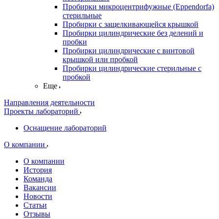
Пробирки микроцентрифужные (Eppendorfа)
стерильные
Пробирки с защелкивающейся крышкой
Пробирки цилиндрические без делений и
пробки
Пробирки цилиндрические с винтовой
крышкой или пробкой
Пробирки цилиндрические стерильные с
пробкой
Еще
Направления деятельности
Проекты лабораторий
Оснащение лабораторий
О компании
О компании
История
Команда
Вакансии
Новости
Статьи
Отзывы