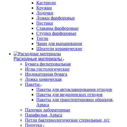
Кастрюли
Кружки
Лодочки
Ложки фарфоровые
Пестики
Стаканы фарфоровые
Ступки фарфоровые
Тигли
Чаши для выпаривания
Шпатели керамические
Расходные материалы
Бумага фильтровальная
Иглы гистологические
Индикаторная бумага
Ложка химическая
Пакеты
Пакеты для автоклавирования отходов
Пакеты для медицинских отходов
Пакеты для транспортировки образцов,
Aptaca
Палочки лабораторные
Парафильм, Aptaca
Петли бактериологические стерильные, п/с
Пипетки