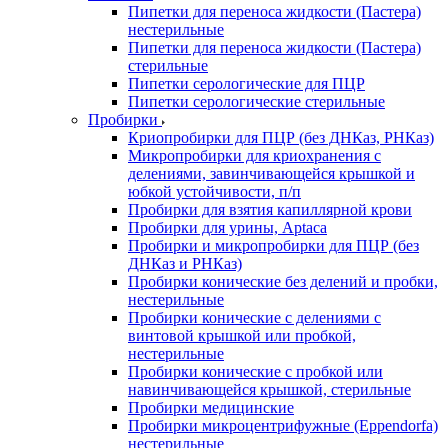
Пипетки для переноса жидкости (Пастера)
нестерильные
Пипетки для переноса жидкости (Пастера)
стерильные
Пипетки серологические для ПЦР
Пипетки серологические стерильные
Пробирки
Криопробирки для ПЦР (без ДНКаз, РНКаз)
Микропробирки для криохранения с
делениями, завинчивающейся крышкой и
юбкой устойчивости, п/п
Пробирки для взятия капиллярной крови
Пробирки для урины, Aptaca
Пробирки и микропробирки для ПЦР (без
ДНКаз и РНКаз)
Пробирки конические без делений и пробки,
нестерильные
Пробирки конические с делениями с
винтовой крышкой или пробкой,
нестерильные
Пробирки конические с пробкой или
навинчивающейся крышкой, стерильные
Пробирки медицинские
Пробирки микроцентрифужные (Eppendorfа)
нестерильные