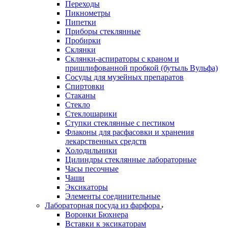
Переходы
Пикнометры
Пипетки
Приборы стеклянные
Пробирки
Склянки
Склянки-аспираторы с краном и
пришлифованной пробкой (бутыль Вульфа)
Сосуды для музейных препаратов
Спиртовки
Стаканы
Стекло
Стеклошарики
Ступки стеклянные с пестиком
Флаконы для расфасовки и хранения
лекарственных средств
Холодильники
Цилиндры стеклянные лабораторные
Часы песочные
Чаши
Эксикаторы
Элементы соединительные
Лабораторная посуда из фарфора
Воронки Бюхнера
Вставки к эксикаторам