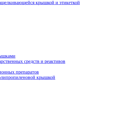
защелкивающейся крышкой и этикеткой
рышками
арственных средств и реактивов
ионных препаратов
полипропиленовой крышкой