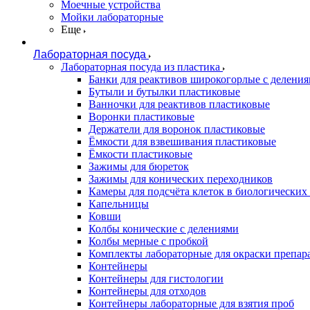
Моечные устройства
Мойки лабораторные
Еще
Лабораторная посуда
Лабораторная посуда из пластика
Банки для реактивов широкогорлые с делени
Бутыли и бутылки пластиковые
Ванночки для реактивов пластиковые
Воронки пластиковые
Держатели для воронок пластиковые
Ёмкости для взвешивания пластиковые
Ёмкости пластиковые
Зажимы для бюреток
Зажимы для конических переходников
Камеры для подсчёта клеток в биологических
Капельницы
Ковши
Колбы конические с делениями
Колбы мерные с пробкой
Комплекты лабораторные для окраски препар
Контейнеры
Контейнеры для гистологии
Контейнеры для отходов
Контейнеры лабораторные для взятия проб