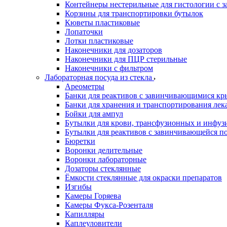
Контейнеры нестерильные для гистологии с 
Корзины для транспортировки бутылок
Кюветы пластиковые
Лопаточки
Лотки пластиковые
Наконечники для дозаторов
Наконечники для ПЦР стерильные
Наконечники с фильтром
Лабораторная посуда из стекла
Ареометры
Банки для реактивов с завинчивающимися к
Банки для хранения и транспортирования лек
Бойки для ампул
Бутылки для крови, трансфузионных и инфуз
Бутылки для реактивов с завинчивающейся 
Бюретки
Воронки делительные
Воронки лабораторные
Дозаторы стеклянные
Ёмкости стеклянные для окраски препаратов
Изгибы
Камеры Горяева
Камеры Фукса-Розенталя
Капилляры
Каплеуловители