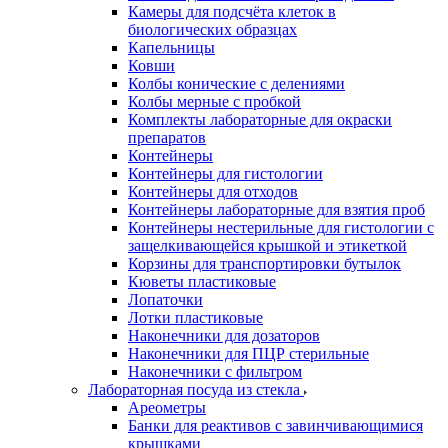
Камеры для подсчёта клеток в
биологических образцах
Капельницы
Ковши
Колбы конические с делениями
Колбы мерные с пробкой
Комплекты лабораторные для окраски
препаратов
Контейнеры
Контейнеры для гистологии
Контейнеры для отходов
Контейнеры лабораторные для взятия проб
Контейнеры нестерильные для гистологии с
защелкивающейся крышкой и этикеткой
Корзины для транспортировки бутылок
Кюветы пластиковые
Лопаточки
Лотки пластиковые
Наконечники для дозаторов
Наконечники для ПЦР стерильные
Наконечники с фильтром
Лабораторная посуда из стекла
Ареометры
Банки для реактивов с завинчивающимися
крышками