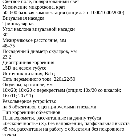
Светлое поле, поляризованный свет
Увеличение микроскопа, крат
50–600 базовая комплектация (опция: 25–1000/1600/2000)
Визуальная насадка
Тринокулярная
Угол наклона визуальной насадки
30°
Межзрачковое расстояние, мм
48–75
Посадочный диаметр окуляров, мм
23,2
Диоптрийная коррекция
±5D на левом тубусе
Источник питания, В/Гц
Сеть переменного тока, 220±22/50
Окуляры, крат/поле, мм
10х/20; 10x/20 с перекрестьем (опция: 10x/20 со шкалой;
16x/11; 20х/11)
Револьверное устройство
на 5 объективов с центрируемыми гнездами
Тип коррекции объективов
Планахроматы, рассчитанные на длину тубуса
«бесконечность» (∞), без напряжений, парфокальная высота
45 мм, рассчитаны на работу с объектами без покровного
стекла