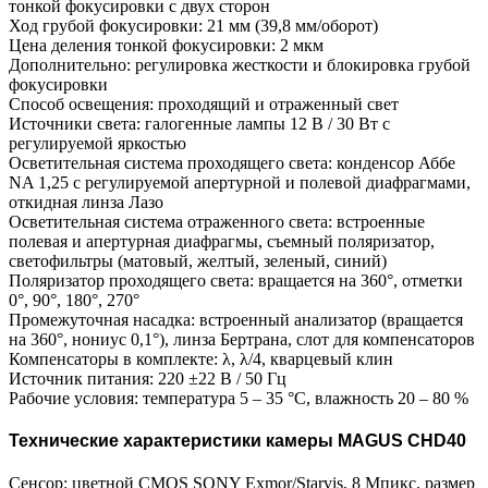
тонкой фокусировки с двух сторон
Ход грубой фокусировки: 21 мм (39,8 мм/оборот)
Цена деления тонкой фокусировки: 2 мкм
Дополнительно: регулировка жесткости и блокировка грубой
фокусировки
Способ освещения: проходящий и отраженный свет
Источники света: галогенные лампы 12 В / 30 Вт с
регулируемой яркостью
Осветительная система проходящего света: конденсор Аббе
NA 1,25 с регулируемой апертурной и полевой диафрагмами,
откидная линза Лазо
Осветительная система отраженного света: встроенные
полевая и апертурная диафрагмы, съемный поляризатор,
светофильтры (матовый, желтый, зеленый, синий)
Поляризатор проходящего света: вращается на 360°, отметки
0°, 90°, 180°, 270°
Промежуточная насадка: встроенный анализатор (вращается
на 360°, нониус 0,1°), линза Бертрана, слот для компенсаторов
Компенсаторы в комплекте: λ, λ/4, кварцевый клин
Источник питания: 220 ±22 В / 50 Гц
Рабочие условия: температура 5 – 35 °C, влажность 20 – 80 %
Технические характеристики камеры MAGUS CHD40
Сенсор: цветной CMOS SONY Exmor/Starvis, 8 Мпикс, размер