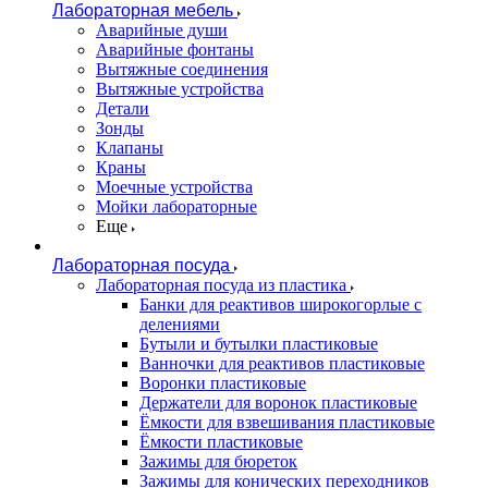
Лабораторная мебель
Аварийные души
Аварийные фонтаны
Вытяжные соединения
Вытяжные устройства
Детали
Зонды
Клапаны
Краны
Моечные устройства
Мойки лабораторные
Еще
Лабораторная посуда
Лабораторная посуда из пластика
Банки для реактивов широкогорлые с
делениями
Бутыли и бутылки пластиковые
Ванночки для реактивов пластиковые
Воронки пластиковые
Держатели для воронок пластиковые
Ёмкости для взвешивания пластиковые
Ёмкости пластиковые
Зажимы для бюреток
Зажимы для конических переходников