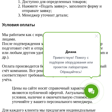
Доступно для определенных товаров;
Нажмите «Подать заявку», заполните форму и
отправьте заявку;
Менеджер уточнит детали;
Условия оплаты
Мы работаем как с юридическими, так и с физическими
лицами.
После подтверждения заказа ваш персональный менеджер
подготовит счёт и отправит его вам по электронной почте
Диана
или любым другим удобным способом (WhatsApp, Telegram и
Приветствую! Помогу с
др.).
подбором оборудования или
Оплата производится безналичным переводом на расчётный
проектом лаборатории.
счёт компании. Все реквизиты указаны в счёте и
Обращайтесь!
соответствуют требованиям бухгалтерского и налогового
учёта.
Цены на сайте носят справочный характер и не
являются публичной офертой. Актуальные
условия, наличие и окончательную стоимость
уточняйте у вашего персонального менеджера.
Для каждого клиента мы предлагаем индивидуальные