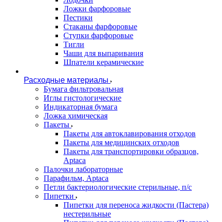
Ложки фарфоровые
Пестики
Стаканы фарфоровые
Ступки фарфоровые
Тигли
Чаши для выпаривания
Шпатели керамические
Расходные материалы
Бумага фильтровальная
Иглы гистологические
Индикаторная бумага
Ложка химическая
Пакеты
Пакеты для автоклавирования отходов
Пакеты для медицинских отходов
Пакеты для транспортировки образцов,
Aptaca
Палочки лабораторные
Парафильм, Aptaca
Петли бактериологические стерильные, п/с
Пипетки
Пипетки для переноса жидкости (Пастера)
нестерильные