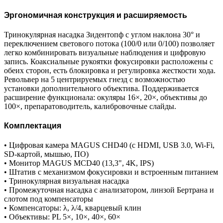
Эргономичная конструкция и расширяемость
Тринокулярная насадка Зидентопф с углом наклона 30° и
переключением светового потока (100/0 или 0/100) позволяет
легко комбинировать визуальные наблюдения и цифровую
запись. Коаксиальные рукоятки фокусировки расположены с
обеих сторон, есть блокировка и регулировка жесткости хода.
Револьвер на 5 центрируемых гнезд с возможностью
установки дополнительного объектива. Поддерживается
расширение функционала: окуляры 16×, 20×, объективы до
100×, препаратоводитель, калибровочные слайды.
Комплектация
• Цифровая камера MAGUS CHD40 (с HDMI, USB 3.0, Wi-Fi,
SD-картой, мышью, ПО)
• Монитор MAGUS MCD40 (13,3", 4K, IPS)
• Штатив с механизмом фокусировки и встроенным питанием
• Тринокулярная визуальная насадка
• Промежуточная насадка с анализатором, линзой Бертрана и
слотом под компенсаторы
• Компенсаторы: λ, λ/4, кварцевый клин
• Объективы: PL 5×, 10×, 40×, 60×