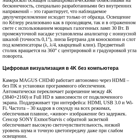
Микроскоп оснащен планахроматическими объективами на
бесконечность, специально разработанными без внутренних
напряжений – это гарантирует, что наблюдаемое
двулучепреломление исходит только от образца. Освещение
по Кёлеру реализовано как в проходящем, так и в отраженном
свете с использованием мощных галогенных ламп 30 Вт. В
промежуточной насадке установлены анализатор с нониусной
шкалой (точность 0,1°), линза Бертрана для коноскопии и слот
под компенсаторы (λ, λ/4, кварцевый клин). Предметный
столик вращается на 360° с центрировкой и градуировкой угла
поворота.
Цифровая визуализация в 4K без компьютера
Камера MAGUS CHD40 работает автономно через HDMI –
без ПК и установки программного обеспечения.
Автоматически переключает разрешение между 4K
(3840×2160) и Full HD в зависимости от подключенного
экрана. Поддерживает три интерфейса: HDMI, USB 3.0 и Wi-
Fi. Частота – 30 кадров в секунду на всех режимах,
обеспечивая плавное, «живое» изображение без задержек.
Сенсор SONY Exmor/Starvis с обратной засветкой
обеспечивает высокую светочувствительность, низкий
уровень шума и точную цветопередачу даже при слабом
освещении.