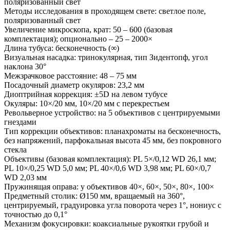
поляризованный свет
Методы исследования в проходящем свете: светлое поле,
поляризованный свет
Увеличение микроскопа, крат: 50 – 600 (базовая
комплектация); опционально – 25 – 2000×
Длина тубуса: бесконечность (∞)
Визуальная насадка: тринокулярная, тип Зидентопф, угол
наклона 30°
Межзрачковое расстояние: 48 – 75 мм
Посадочный диаметр окуляров: 23,2 мм
Диоптрийная коррекция: ±5D на левом тубусе
Окуляры: 10×/20 мм, 10×/20 мм с перекрестьем
Револьверное устройство: на 5 объективов с центрируемыми
гнездами
Тип коррекции объективов: планахроматы на бесконечность,
без напряжений, парфокальная высота 45 мм, без покровного
стекла
Объективы (базовая комплектация): PL 5×/0,12 WD 26,1 мм;
PL 10×/0,25 WD 5,0 мм; PL 40×/0,6 WD 3,98 мм; PL 60×/0,7
WD 2,03 мм
Пружинящая оправа: у объективов 40×, 60×, 50×, 80×, 100×
Предметный столик: Ø150 мм, вращаемый на 360°,
центрируемый, градуировка угла поворота через 1°, нониус с
точностью до 0,1°
Механизм фокусировки: коаксиальные рукоятки грубой и