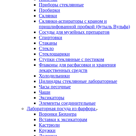
Приборы стеклянные
Пробирки
Склянки
Склянки-аспираторы с краном и
пришлифованной пробкой (бутыль Вульфа)
Сосуды для музейных препаратов
Спиртовки
Стаканы
Стекло
Стеклошарики
Ступки стеклянные с пестиком
Флаконы для расфасовки и хранения
лекарственных средств
Холодильники
Цилиндры стеклянные лабораторные
Часы песочные
Чаши
Эксикаторы
Элементы соединительные
Лабораторная посуда из фарфора
Воронки Бюхнера
Вставки к эксикаторам
Кастрюли
Кружки
Лодочки