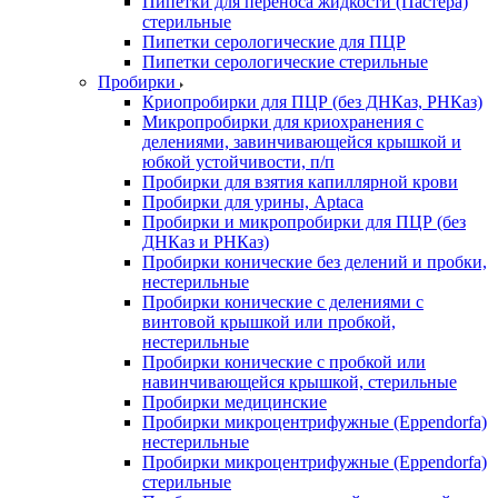
Пипетки для переноса жидкости (Пастера)
стерильные
Пипетки серологические для ПЦР
Пипетки серологические стерильные
Пробирки
Криопробирки для ПЦР (без ДНКаз, РНКаз)
Микропробирки для криохранения с
делениями, завинчивающейся крышкой и
юбкой устойчивости, п/п
Пробирки для взятия капиллярной крови
Пробирки для урины, Aptaca
Пробирки и микропробирки для ПЦР (без
ДНКаз и РНКаз)
Пробирки конические без делений и пробки,
нестерильные
Пробирки конические с делениями с
винтовой крышкой или пробкой,
нестерильные
Пробирки конические с пробкой или
навинчивающейся крышкой, стерильные
Пробирки медицинские
Пробирки микроцентрифужные (Eppendorfа)
нестерильные
Пробирки микроцентрифужные (Eppendorfа)
стерильные