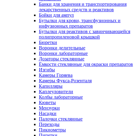
Банки для хранения и транспортирования
лекарственных средств и реактивов
Бойки для ампул
Бутылки для крови, трансфузионных и
инфузионных препаратов
Бутылки для реактивов с завинчивающейся
полипропиленовой крышкой
Бюретки
Воронки делительные
Воронки лабораторные
Дозаторы стеклянные
Ёмкости стеклянные для окраски препаратов
Изгибы
Камеры Горяева
Камеры Фукса-Розенталя
Капилляры
Каплеуловители
Колбы лабораторные
Кюветы
Мензурки
Насадки
Палочки стеклянные
Переходы
Пикнометры
Пипетки