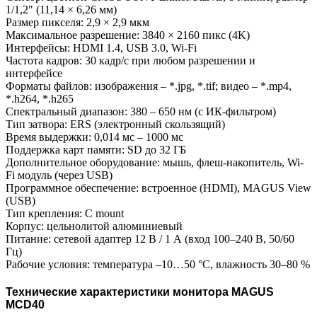
1/1,2" (11,14 × 6,26 мм)
Размер пикселя: 2,9 × 2,9 мкм
Максимальное разрешение: 3840 × 2160 пикс (4K)
Интерфейсы: HDMI 1.4, USB 3.0, Wi-Fi
Частота кадров: 30 кадр/с при любом разрешении и
интерфейсе
Форматы файлов: изображения – *.jpg, *.tif; видео – *.mp4,
*.h264, *.h265
Спектральный диапазон: 380 – 650 нм (с ИК-фильтром)
Тип затвора: ERS (электронный скользящий)
Время выдержки: 0,014 мс – 1000 мс
Поддержка карт памяти: SD до 32 ГБ
Дополнительное оборудование: мышь, флеш-накопитель, Wi-
Fi модуль (через USB)
Программное обеспечение: встроенное (HDMI), MAGUS View
(USB)
Тип крепления: C mount
Корпус: цельнолитой алюминиевый
Питание: сетевой адаптер 12 В / 1 А (вход 100–240 В, 50/60
Гц)
Рабочие условия: температура –10…50 °C, влажность 30–80 %
Технические характеристики монитора MAGUS
MCD40