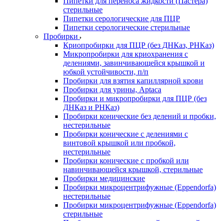
Пипетки для переноса жидкости (Пастера)
стерильные
Пипетки серологические для ПЦР
Пипетки серологические стерильные
Пробирки
Криопробирки для ПЦР (без ДНКаз, РНКаз)
Микропробирки для криохранения с
делениями, завинчивающейся крышкой и
юбкой устойчивости, п/п
Пробирки для взятия капиллярной крови
Пробирки для урины, Aptaca
Пробирки и микропробирки для ПЦР (без
ДНКаз и РНКаз)
Пробирки конические без делений и пробки,
нестерильные
Пробирки конические с делениями с
винтовой крышкой или пробкой,
нестерильные
Пробирки конические с пробкой или
навинчивающейся крышкой, стерильные
Пробирки медицинские
Пробирки микроцентрифужные (Eppendorfа)
нестерильные
Пробирки микроцентрифужные (Eppendorfа)
стерильные