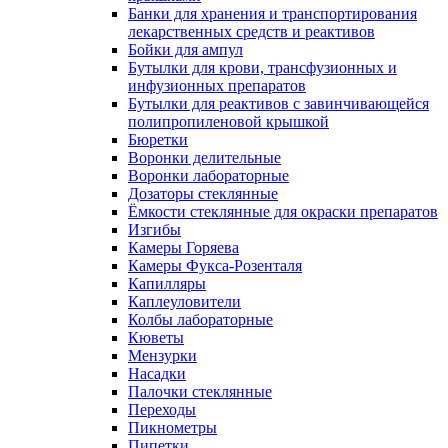
Банки для хранения и транспортирования
лекарственных средств и реактивов
Бойки для ампул
Бутылки для крови, трансфузионных и
инфузионных препаратов
Бутылки для реактивов с завинчивающейся
полипропиленовой крышкой
Бюретки
Воронки делительные
Воронки лабораторные
Дозаторы стеклянные
Ёмкости стеклянные для окраски препаратов
Изгибы
Камеры Горяева
Камеры Фукса-Розенталя
Капилляры
Каплеуловители
Колбы лабораторные
Кюветы
Мензурки
Насадки
Палочки стеклянные
Переходы
Пикнометры
Пипетки