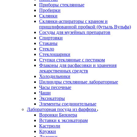
Приборы стеклянные
Пробирки
Склянки
Склянки-аспираторы с краном и
пришлифованной пробкой (бутыль Вульфа)
Сосуды для музейных препаратов
Спиртовки
Стаканы
Стекло
Стеклошарики
Ступки стеклянные с пестиком
Флаконы для расфасовки и хранения
лекарственных средств
Холодильники
Цилиндры стеклянные лабораторные
Часы песочные
Чаши
Эксикаторы
Элементы соединительные
Лабораторная посуда из фарфора
Воронки Бюхнера
Вставки к эксикаторам
Кастрюли
Кружки
Лодочки