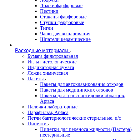
Ложки фарфоровые
Пестики
Стаканы фарфоровые
Ступки фарфоровые
Тигли
Чаши для выпаривания
Шпатели керамические
Расходные материалы
Бумага фильтровальная
Иглы гистологические
Индикаторная бумага
Ложка химическая
Пакеты
Пакеты для автоклавирования отходов
Пакеты для медицинских отходов
Пакеты для транспортировки образцов,
Aptaca
Палочки лабораторные
Парафильм, Aptaca
Петли бактериологические стерильные, п/с
Пипетки
Пипетки для переноса жидкости (Пастера)
нестерильные