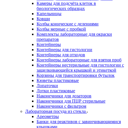
Камеры для подсчёта клеток в
биологических образцах
Капельницы
Ковши
Колбы конические с делениями
Колбы мерные с пробкой
Комплекты лабораторные для окраски
препаратов
Контейнеры
Контейнеры для гистологии
Контейнеры для отходов
Контейнеры лабораторные для взятия проб
Контейнеры нестерильные для гистологии с
защелкивающейся крышкой и этикеткой
Корзины для транспортировки бутылок
Кюветы пластиковые
Лопаточки
Лотки пластиковые
Наконечники для дозаторов
Наконечники для ПЦР стерильные
Наконечники с фильтром
Лабораторная посуда из стекла
Ареометры
Банки для реактивов с завинчивающимися
крышками