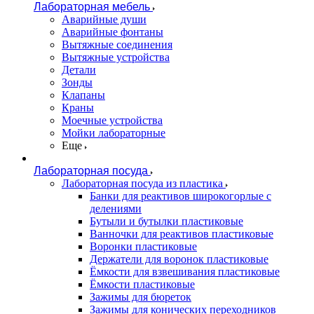
Лабораторная мебель
Аварийные души
Аварийные фонтаны
Вытяжные соединения
Вытяжные устройства
Детали
Зонды
Клапаны
Краны
Моечные устройства
Мойки лабораторные
Еще
Лабораторная посуда
Лабораторная посуда из пластика
Банки для реактивов широкогорлые с
делениями
Бутыли и бутылки пластиковые
Ванночки для реактивов пластиковые
Воронки пластиковые
Держатели для воронок пластиковые
Ёмкости для взвешивания пластиковые
Ёмкости пластиковые
Зажимы для бюреток
Зажимы для конических переходников