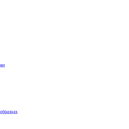
ями
 образцах