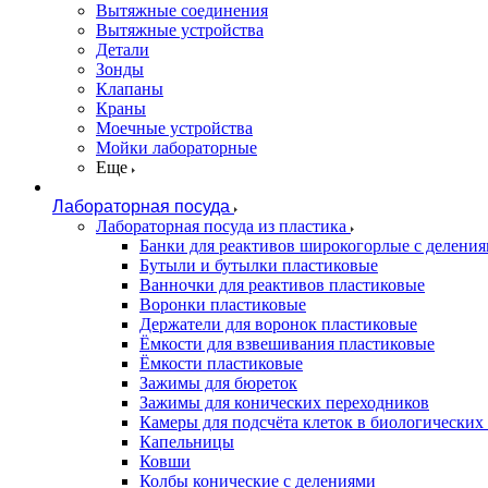
Вытяжные соединения
Вытяжные устройства
Детали
Зонды
Клапаны
Краны
Моечные устройства
Мойки лабораторные
Еще
Лабораторная посуда
Лабораторная посуда из пластика
Банки для реактивов широкогорлые с делени
Бутыли и бутылки пластиковые
Ванночки для реактивов пластиковые
Воронки пластиковые
Держатели для воронок пластиковые
Ёмкости для взвешивания пластиковые
Ёмкости пластиковые
Зажимы для бюреток
Зажимы для конических переходников
Камеры для подсчёта клеток в биологических
Капельницы
Ковши
Колбы конические с делениями