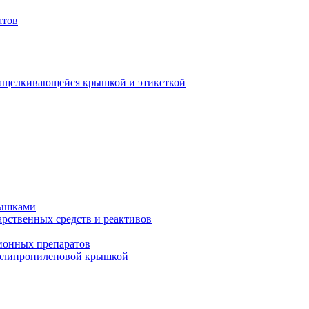
атов
защелкивающейся крышкой и этикеткой
рышками
арственных средств и реактивов
ионных препаратов
полипропиленовой крышкой