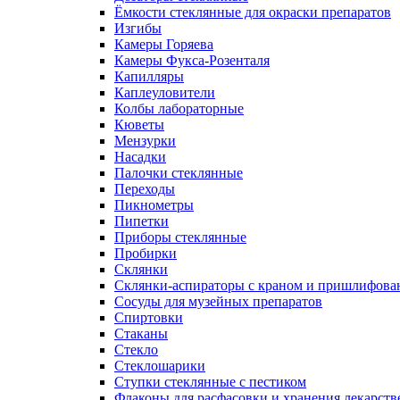
Ёмкости стеклянные для окраски препаратов
Изгибы
Камеры Горяева
Камеры Фукса-Розенталя
Капилляры
Каплеуловители
Колбы лабораторные
Кюветы
Мензурки
Насадки
Палочки стеклянные
Переходы
Пикнометры
Пипетки
Приборы стеклянные
Пробирки
Склянки
Склянки-аспираторы с краном и пришлифован
Сосуды для музейных препаратов
Спиртовки
Стаканы
Стекло
Стеклошарики
Ступки стеклянные с пестиком
Флаконы для расфасовки и хранения лекарств