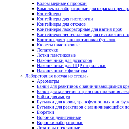
Колбы мерные с пробкой
Комплекты лабораторные для окраски препар
Контейнеры
Контейнеры для гистологии
Контейнеры для отходов
Контейнеры лабораторные для взятия проб
Контейнеры нестерильные для гистологии с 
Корзины для транспортировки бутылок
Кюветы пластиковые
Лопаточки
Лотки пластиковые
Наконечники для дозаторов
Наконечники для ПЦР стерильные
Наконечники с фильтром
Лабораторная посуда из стекла
Ареометры
Банки для реактивов с завинчивающимися к
Банки для хранения и транспортирования лек
Бойки для ампул
Бутылки для крови, трансфузионных и инфуз
Бутылки для реактивов с завинчивающейся 
Бюретки
Воронки делительные
Воронки лабораторные
Дозаторы стеклянные