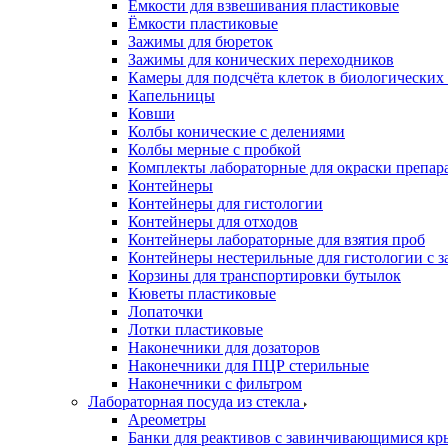
Ёмкости для взвешивания пластиковые
Ёмкости пластиковые
Зажимы для бюреток
Зажимы для конических переходников
Камеры для подсчёта клеток в биологических
Капельницы
Ковши
Колбы конические с делениями
Колбы мерные с пробкой
Комплекты лабораторные для окраски препар
Контейнеры
Контейнеры для гистологии
Контейнеры для отходов
Контейнеры лабораторные для взятия проб
Контейнеры нестерильные для гистологии с 
Корзины для транспортировки бутылок
Кюветы пластиковые
Лопаточки
Лотки пластиковые
Наконечники для дозаторов
Наконечники для ПЦР стерильные
Наконечники с фильтром
Лабораторная посуда из стекла
Ареометры
Банки для реактивов с завинчивающимися к