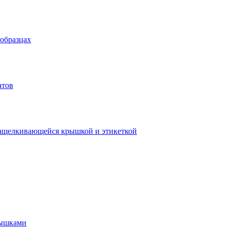
 образцах
атов
защелкивающейся крышкой и этикеткой
рышками