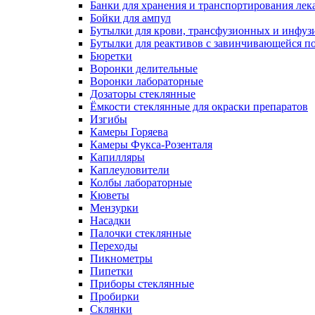
Банки для хранения и транспортирования лек
Бойки для ампул
Бутылки для крови, трансфузионных и инфуз
Бутылки для реактивов с завинчивающейся 
Бюретки
Воронки делительные
Воронки лабораторные
Дозаторы стеклянные
Ёмкости стеклянные для окраски препаратов
Изгибы
Камеры Горяева
Камеры Фукса-Розенталя
Капилляры
Каплеуловители
Колбы лабораторные
Кюветы
Мензурки
Насадки
Палочки стеклянные
Переходы
Пикнометры
Пипетки
Приборы стеклянные
Пробирки
Склянки