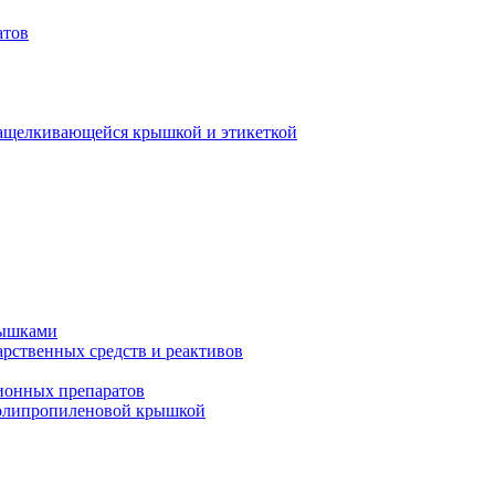
атов
защелкивающейся крышкой и этикеткой
рышками
арственных средств и реактивов
ионных препаратов
полипропиленовой крышкой