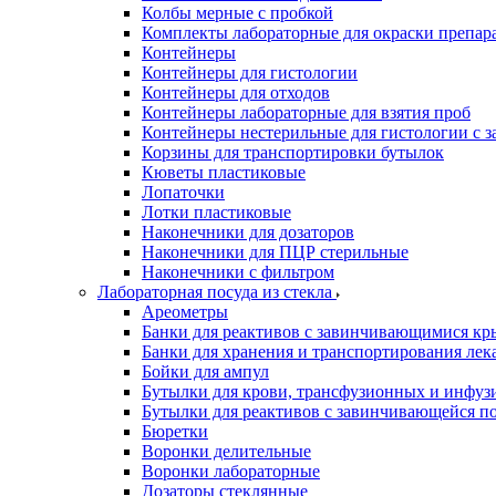
Колбы мерные с пробкой
Комплекты лабораторные для окраски препар
Контейнеры
Контейнеры для гистологии
Контейнеры для отходов
Контейнеры лабораторные для взятия проб
Контейнеры нестерильные для гистологии с 
Корзины для транспортировки бутылок
Кюветы пластиковые
Лопаточки
Лотки пластиковые
Наконечники для дозаторов
Наконечники для ПЦР стерильные
Наконечники с фильтром
Лабораторная посуда из стекла
Ареометры
Банки для реактивов с завинчивающимися к
Банки для хранения и транспортирования лек
Бойки для ампул
Бутылки для крови, трансфузионных и инфуз
Бутылки для реактивов с завинчивающейся 
Бюретки
Воронки делительные
Воронки лабораторные
Дозаторы стеклянные