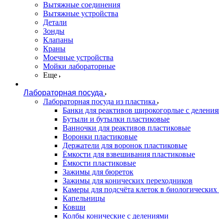
Вытяжные соединения
Вытяжные устройства
Детали
Зонды
Клапаны
Краны
Моечные устройства
Мойки лабораторные
Еще
Лабораторная посуда
Лабораторная посуда из пластика
Банки для реактивов широкогорлые с делени
Бутыли и бутылки пластиковые
Ванночки для реактивов пластиковые
Воронки пластиковые
Держатели для воронок пластиковые
Ёмкости для взвешивания пластиковые
Ёмкости пластиковые
Зажимы для бюреток
Зажимы для конических переходников
Камеры для подсчёта клеток в биологических
Капельницы
Ковши
Колбы конические с делениями