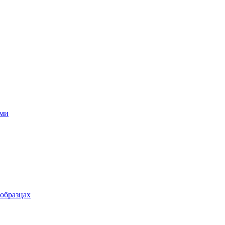
ями
 образцах