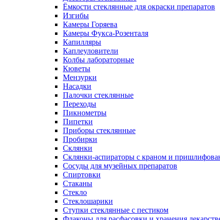
Ёмкости стеклянные для окраски препаратов
Изгибы
Камеры Горяева
Камеры Фукса-Розенталя
Капилляры
Каплеуловители
Колбы лабораторные
Кюветы
Мензурки
Насадки
Палочки стеклянные
Переходы
Пикнометры
Пипетки
Приборы стеклянные
Пробирки
Склянки
Склянки-аспираторы с краном и пришлифован
Сосуды для музейных препаратов
Спиртовки
Стаканы
Стекло
Стеклошарики
Ступки стеклянные с пестиком
Флаконы для расфасовки и хранения лекарств